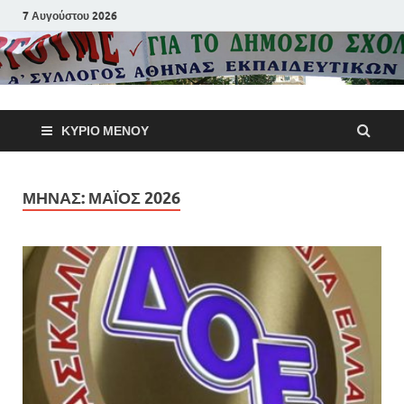
7 Αυγούστου 2026
Α΄ Σύλλογ
ΚΎΡΙΟ ΜΕΝΟΎ
Αθηνών
Εκπαιδευτι
ΜΉΝΑΣ:
ΜΆΙΟΣ 2026
Π.Ε.