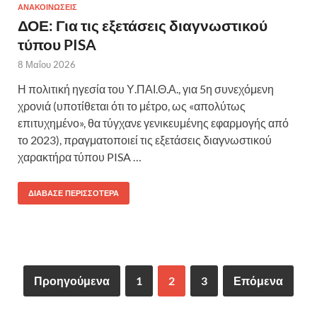
ΑΝΑΚΟΙΝΩΣΕΙΣ
ΔΟΕ: Για τις εξετάσεις διαγνωστικού
τύπου PISA
8 Μαΐου 2026
Η πολιτική ηγεσία του Υ.ΠΑΙ.Θ.Α., για 5η συνεχόμενη
χρονιά (υποτίθεται ότι το μέτρο, ως «απολύτως
επιτυχημένο», θα τύγχανε γενικευμένης εφαρμογής από
το 2023), πραγματοποιεί τις εξετάσεις διαγνωστικού
χαρακτήρα τύπου PISA …
ΔΙΆΒΑΣΕ ΠΕΡΙΣΣΌΤΕΡΑ
Προηγούμενα
1
2
3
Επόμενα