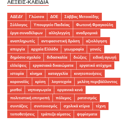
ΛΈΞΕΙΣ-ΚΛΕΙΔΙΆ
ΑΔΕΔΥ
Γλώσσα
ΔΟΕ
Σάββας Μετοικίδης
Σύλλογος
Υπουργείο Παιδείας
Φωτεινή Φραγκούλη
έργα συναδέλφων
αλληλεγγύη
αναδρομικά
αναπληρωτές
αντιφασιστική δράση
αξιολόγηση
απεργία
αρχαία Ελλάδα
γεωγραφία
γονείς
δημόσιο σχολείο
διδασκαλία
διώξεις
ειδική αγωγή
ελλείψεις
εργασιακά δικαιώματα
εργατικό ατύχημα
ιστορία
κίνημα
καταγγελία
κινητοποιήσεις
κορονοϊός
κρίση
λογοτεχνία
μελέτη περιβάλλοντος
μισθοί
νηπιαγωγεία
οργανικά κενά
πολιτιστική επιτροπή
πόλεμος
ρατσισμός
συντάξεις
συντονισμός
σχολικά κτίρια
τέχνη
τοποθετήσεις
τράπεζα αίματος
ψηφίσματα