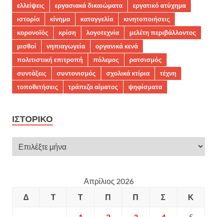
ελλείψεις
εργασιακά δικαιώματα
εργατικό ατύχημα
ιστορία
κίνημα
καταγγελία
κινητοποιήσεις
κορονοϊός
κρίση
λογοτεχνία
μελέτη περιβάλλοντος
μισθοί
νηπιαγωγεία
οργανικά κενά
πολιτιστική επιτροπή
πόλεμος
ρατσισμός
συντάξεις
συντονισμός
σχολικά κτίρια
τέχνη
τοποθετήσεις
τράπεζα αίματος
ψηφίσματα
ΙΣΤΟΡΙΚΌ
Απρίλιος 2026
Δ
Τ
Τ
Π
Π
Σ
Κ
1
2
3
4
5