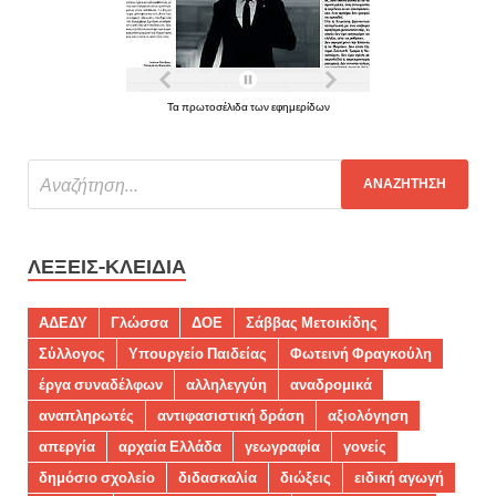
Τα πρωτοσέλιδα των εφημερίδων
ΛΈΞΕΙΣ-ΚΛΕΙΔΙΆ
ΑΔΕΔΥ
Γλώσσα
ΔΟΕ
Σάββας Μετοικίδης
Σύλλογος
Υπουργείο Παιδείας
Φωτεινή Φραγκούλη
έργα συναδέλφων
αλληλεγγύη
αναδρομικά
αναπληρωτές
αντιφασιστική δράση
αξιολόγηση
απεργία
αρχαία Ελλάδα
γεωγραφία
γονείς
δημόσιο σχολείο
διδασκαλία
διώξεις
ειδική αγωγή