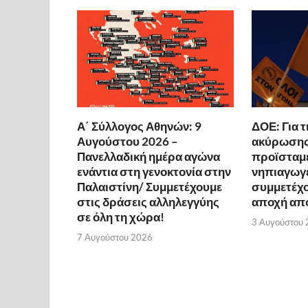
Α΄ Σύλλογος Αθηνών: 9
ΔΟΕ: Για 
Αυγούστου 2026 –
ακύρωσης
Πανελλαδική ημέρα αγώνα
προϊσταμ
ενάντια στη γενοκτονία στην
νηπιαγωγ
Παλαιστίνη/ Συμμετέχουμε
συμμετέχο
στις δράσεις αλληλεγγύης
αποχή από
σε όλη τη χώρα!
3 Αυγούστου
7 Αυγούστου 2026