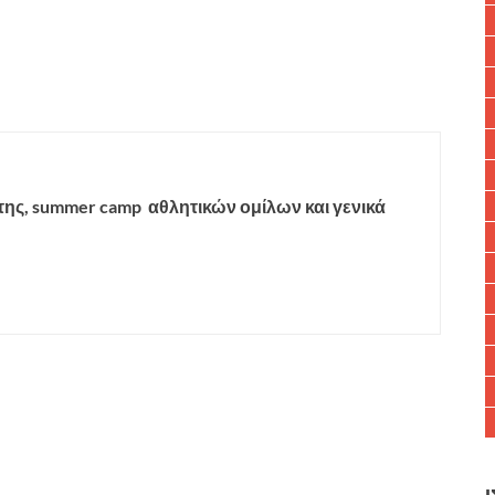
της,
summer
camp
αθλητικών ομίλων και γενικά