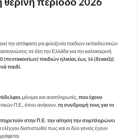
τη θερινή περίοδο 2026
οποιεί την απόφαση για φιλοξενία παιδιών εκπαιδευτικών
ασκηνώσεις σε όλη την Ελλάδα για την καλοκαιρινή
00 (πεντακοσίων) παιδιών ηλικίας έως 16 (δεκαέξι)
νά παιδί.
υνάδελφοι
, μόνιμοι και αναπληρωτές,
που έχουν
ικών Π.Ε., όπου ανήκουν,
τη συνδρομή τους για το
 υπηρετούν στην Π.Ε. την αίτηση την συμπληρώνει
α ελέγχου διαπιστωθεί πως και οι δύο γονείς έχουν
γράφεται.