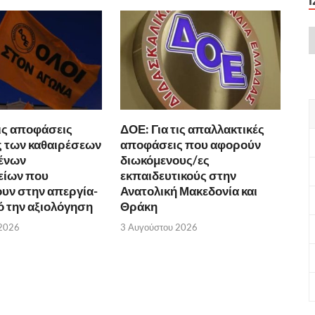
τις αποφάσεις
ΔΟΕ: Για τις απαλλακτικές
 των καθαιρέσεων
αποφάσεις που αφορούν
ένων
διωκόμενους/ες
είων που
εκπαιδευτικούς στην
υν στην απεργία-
Ανατολική Μακεδονία και
 την αξιολόγηση
Θράκη
 2026
3 Αυγούστου 2026