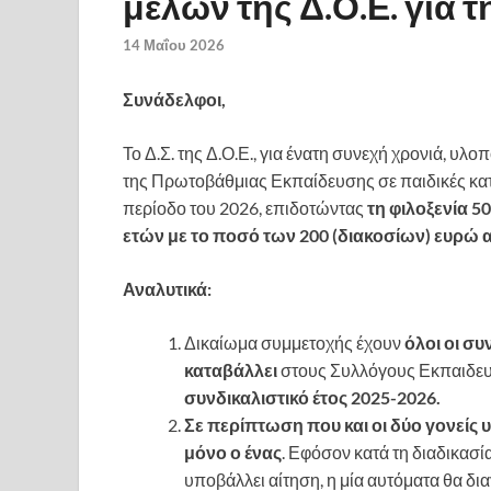
μελών της Δ.Ο.Ε. για 
14 Μαΐου 2026
Συνάδελφοι,
Το Δ.Σ. της Δ.Ο.Ε., για ένατη συνεχή χρονιά, υλ
της Πρωτοβάθμιας Εκπαίδευσης σε παιδικές κατ
περίοδο του 2026, επιδοτώντας
τη φιλοξενία 5
ετών με το ποσό των 200 (διακοσίων) ευρώ α
Αναλυτικά:
Δικαίωμα συμμετοχής έχουν
όλοι οι σ
καταβάλλει
στους Συλλόγους Εκπαιδευτ
συνδικαλιστικό έτος 2025-2026.
Σε περίπτωση που και οι δύο γονείς
μόνο ο ένας
. Εφόσον κατά τη διαδικασί
υποβάλλει αίτηση, η μία αυτόματα θα δια