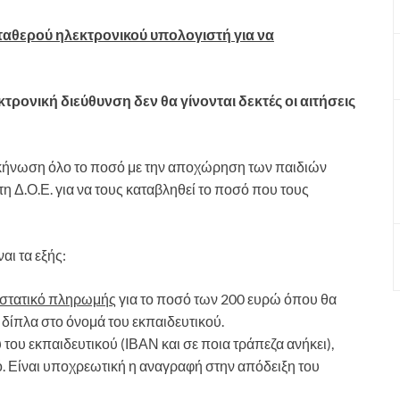
αθερού ηλεκτρονικού υπολογιστή για να
τρονική διεύθυνση δεν θα γίνονται δεκτές οι αιτήσεις
σκήνωση όλο το ποσό με την αποχώρηση των παιδιών
τη Δ.Ο.Ε. για να τους καταβληθεί το ποσό που τους
αι τα εξής:
στατικό πληρωμής
για το ποσό των 200 ευρώ όπου θα
 δίπλα στο όνομά του εκπαιδευτικού.
 του εκπαιδευτικού (ΙΒΑΝ και σε ποια τράπεζα ανήκει),
ό. Είναι υποχρεωτική η αναγραφή στην απόδειξη του