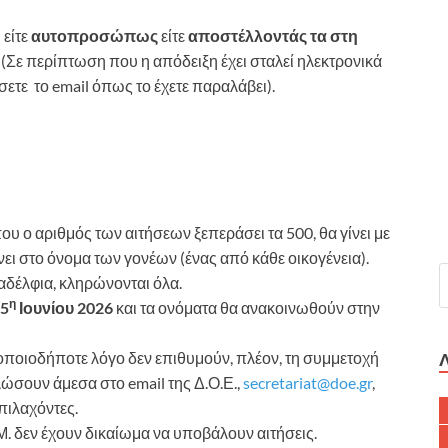
είτε
αυτοπροσώπως
είτε
αποστέλλοντάς τα στη
(Σε περίπτωση που η απόδειξη έχει σταλεί ηλεκτρονικά
τε το email όπως το έχετε παραλάβει).
υ ο αριθμός των αιτήσεων ξεπεράσει τα 500, θα γίνει με
ει στο όνομα των γονέων (ένας από κάθε οικογένεια).
αδέλφια, κληρώνονται όλα.
η
 5
Ιουνίου 2026
και τα ονόματα θα ανακοινωθούν στην
οποιοδήποτε λόγο δεν επιθυμούν, πλέον, τη συμμετοχή
λώσουν άμεσα στο email της Δ.Ο.Ε.,
secretariat@doe.gr
,
πιλαχόντες.
Ε.Μ. δεν έχουν δικαίωμα να υποβάλουν αιτήσεις.