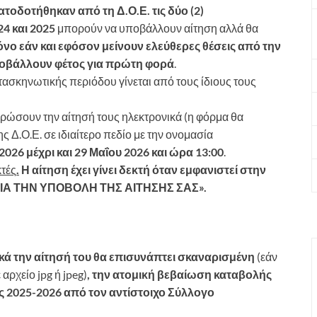
ατοδοτήθηκαν από τη Δ.Ο.Ε. τις δύο (2)
4 και 2025
μπορούν να υποβάλλουν αίτηση αλλά θα
ο εάν και εφόσον μείνουν ελεύθερες θέσεις από την
οβάλλουν φέτος για πρώτη φορά
.
τασκηνωτικής περιόδου γίνεται από τους ίδιους τους
ρώσουν την αίτησή τους ηλεκτρονικά (η φόρμα θα
ς Δ.Ο.Ε. σε ιδιαίτερο πεδίο με την ονομασία
2026 μέχρι και 29 Μαΐου 2026 και ώρα 13:00
.
κτές
.
Η αίτηση έχει γίνει δεκτή όταν εμφανιστεί στην
ΓΙΑ ΤΗΝ ΥΠΟΒΟΛΗ ΤΗΣ ΑΙΤΗΣΗΣ ΣΑΣ».
ά την αίτησή του θα επισυνάπτει σκαναρισμένη
(εάν
ρχείο jpg ή jpeg)
, την ατομική βεβαίωση καταβολής
ος 2025-2026 από τον αντίστοιχο Σύλλογο