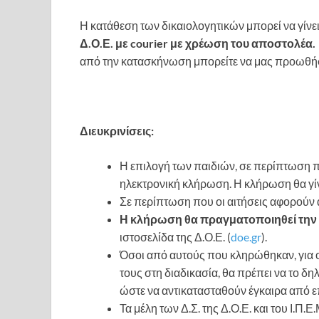
Η κατάθεση των δικαιολογητικών μπορεί να γίνει 
Δ.Ο.Ε. με courier με χρέωση του αποστολέα.
από την κατασκήνωση μπορείτε να μας προωθήσε
Διευκρινίσεις:
Η επιλογή των παιδιών, σε περίπτωση πο
ηλεκτρονική κλήρωση. Η κλήρωση θα γίν
Σε περίπτωση που οι αιτήσεις αφορούν 
Η κλήρωση θα πραγματοποιηθεί την
ιστοσελίδα της Δ.Ο.Ε. (
doe.gr
).
Όσοι από αυτούς που κληρώθηκαν, για 
τους στη διαδικασία, θα πρέπει να το δη
ώστε να αντικατασταθούν έγκαιρα από ε
Τα μέλη των Δ.Σ. της Δ.Ο.Ε. και του Ι.Π.