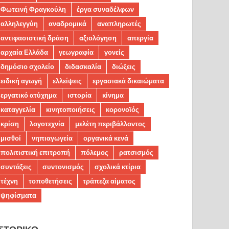
Φωτεινή Φραγκούλη
έργα συναδέλφων
αλληλεγγύη
αναδρομικά
αναπληρωτές
αντιφασιστική δράση
αξιολόγηση
απεργία
αρχαία Ελλάδα
γεωγραφία
γονείς
δημόσιο σχολείο
διδασκαλία
διώξεις
ειδική αγωγή
ελλείψεις
εργασιακά δικαιώματα
εργατικό ατύχημα
ιστορία
κίνημα
καταγγελία
κινητοποιήσεις
κορονοϊός
κρίση
λογοτεχνία
μελέτη περιβάλλοντος
μισθοί
νηπιαγωγεία
οργανικά κενά
πολιτιστική επιτροπή
πόλεμος
ρατσισμός
συντάξεις
συντονισμός
σχολικά κτίρια
τέχνη
τοποθετήσεις
τράπεζα αίματος
ψηφίσματα