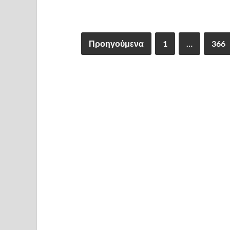
Προηγούμενα
1
…
366