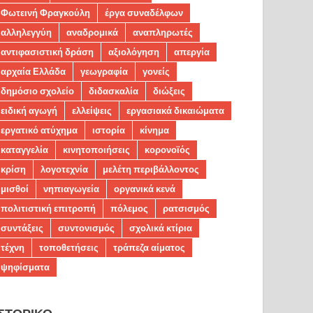
Φωτεινή Φραγκούλη
έργα συναδέλφων
αλληλεγγύη
αναδρομικά
αναπληρωτές
αντιφασιστική δράση
αξιολόγηση
απεργία
αρχαία Ελλάδα
γεωγραφία
γονείς
δημόσιο σχολείο
διδασκαλία
διώξεις
ειδική αγωγή
ελλείψεις
εργασιακά δικαιώματα
εργατικό ατύχημα
ιστορία
κίνημα
καταγγελία
κινητοποιήσεις
κορονοϊός
κρίση
λογοτεχνία
μελέτη περιβάλλοντος
μισθοί
νηπιαγωγεία
οργανικά κενά
πολιτιστική επιτροπή
πόλεμος
ρατσισμός
συντάξεις
συντονισμός
σχολικά κτίρια
τέχνη
τοποθετήσεις
τράπεζα αίματος
ψηφίσματα