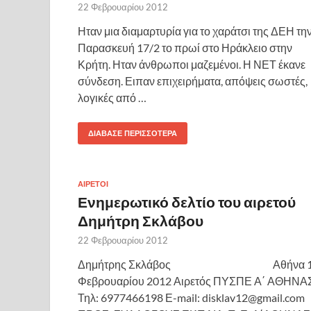
22 Φεβρουαρίου 2012
Ηταν μια διαμαρτυρία για το χαράτσι της ΔΕΗ τη
Παρασκευή 17/2 το πρωί στο Ηράκλειο στην
Κρήτη. Ηταν άνθρωποι μαζεμένοι. Η ΝΕΤ έκανε
σύνδεση. Ειπαν επιχειρήματα, απόψεις σωστές,
λογικές από …
ΔΙΆΒΑΣΕ ΠΕΡΙΣΣΌΤΕΡΑ
ΑΙΡΕΤΟΙ
Ενημερωτικό δελτίο του αιρετού
Δημήτρη Σκλάβου
22 Φεβρουαρίου 2012
Δημήτρης Σκλάβος Αθήνα 1
Φεβρουαρίου 2012 Αιρετός ΠΥΣΠΕ Α΄ ΑΘΗΝΑ
Τηλ: 6977466198 Ε-mail: disklav12@gmail.com