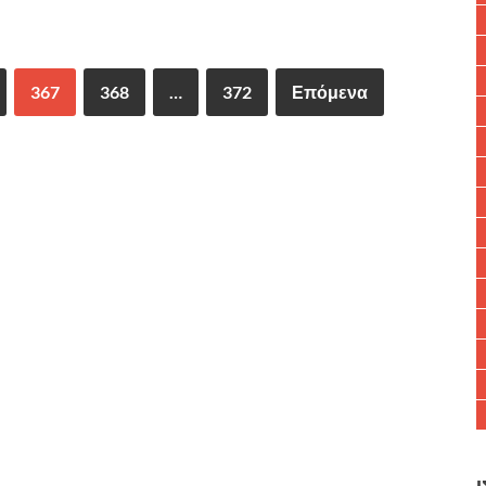
367
368
…
372
Επόμενα