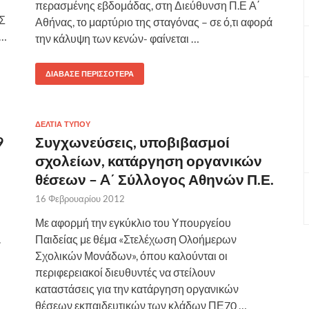
περασμένης εβδομάδας, στη Διεύθυνση Π.Ε Α΄
Σ
Αθήνας, το μαρτύριο της σταγόνας – σε ό,τι αφορά
…
την κάλυψη των κενών- φαίνεται …
ΔΙΆΒΑΣΕ ΠΕΡΙΣΣΌΤΕΡΑ
ΔΕΛΤΙΑ ΤΥΠΟΥ
9
Συγχωνεύσεις, υποβιβασμοί
σχολείων, κατάργηση οργανικών
θέσεων – A΄ Σύλλογος Αθηνών Π.Ε.
16 Φεβρουαρίου 2012
Με αφορμή την εγκύκλιο του Υπουργείου
.
Παιδείας με θέμα «Στελέχωση Ολοήμερων
Σχολικών Μονάδων», όπου καλούνται οι
περιφερειακοί διευθυντές να στείλουν
καταστάσεις για την κατάργηση οργανικών
θέσεων εκπαιδευτικών των κλάδων ΠΕ70 …