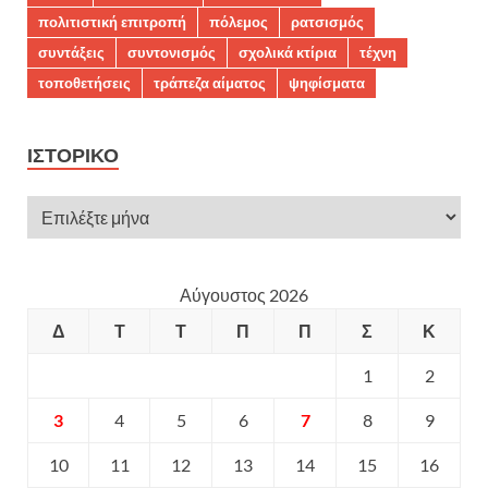
πολιτιστική επιτροπή
πόλεμος
ρατσισμός
συντάξεις
συντονισμός
σχολικά κτίρια
τέχνη
τοποθετήσεις
τράπεζα αίματος
ψηφίσματα
ΙΣΤΟΡΙΚΌ
Αύγουστος 2026
Δ
Τ
Τ
Π
Π
Σ
Κ
1
2
3
4
5
6
7
8
9
10
11
12
13
14
15
16