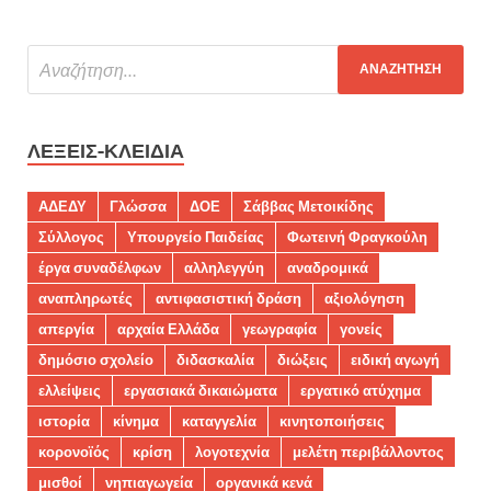
ΛΈΞΕΙΣ-ΚΛΕΙΔΙΆ
ΑΔΕΔΥ
Γλώσσα
ΔΟΕ
Σάββας Μετοικίδης
Σύλλογος
Υπουργείο Παιδείας
Φωτεινή Φραγκούλη
έργα συναδέλφων
αλληλεγγύη
αναδρομικά
αναπληρωτές
αντιφασιστική δράση
αξιολόγηση
απεργία
αρχαία Ελλάδα
γεωγραφία
γονείς
δημόσιο σχολείο
διδασκαλία
διώξεις
ειδική αγωγή
ελλείψεις
εργασιακά δικαιώματα
εργατικό ατύχημα
ιστορία
κίνημα
καταγγελία
κινητοποιήσεις
κορονοϊός
κρίση
λογοτεχνία
μελέτη περιβάλλοντος
μισθοί
νηπιαγωγεία
οργανικά κενά