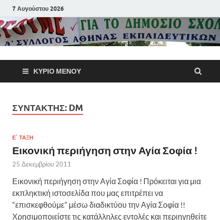
7 Αυγούστου 2026
Α΄ Σύλλογ
ΚΎΡΙΟ ΜΕΝΟΎ
Αθηνών
Εκπαιδευτι
ΣΥΝΤΆΚΤΗΣ:
DM
Π.Ε.
Ε΄ ΤΆΞΗ
Εικονική περιήγηση στην Αγία Σοφία !
25 Δεκεμβρίου 2011
Εικονική περιήγηση στην Αγία Σοφία ! Πρόκειται για μια
εκπληκτική ιστοσελίδα που μας επιτρέπει να
“επισκεφθούμε” μέσω διαδικτύου την Αγία Σοφία !!
Χρησιμοποιείστε τις κατάλληλες εντολές και περιηγηθείτε