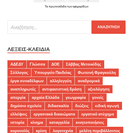
Τα πρωτοσέλιδα των εφημερίδων
ΛΈΞΕΙΣ-ΚΛΕΙΔΙΆ
ΑΔΕΔΥ
Γλώσσα
ΔΟΕ
Σάββας Μετοικίδης
Σύλλογος
Υπουργείο Παιδείας
Φωτεινή Φραγκούλη
έργα συναδέλφων
αλληλεγγύη
αναδρομικά
αναπληρωτές
αντιφασιστική δράση
αξιολόγηση
απεργία
αρχαία Ελλάδα
γεωγραφία
γονείς
δημόσιο σχολείο
διδασκαλία
διώξεις
ειδική αγωγή
ελλείψεις
εργασιακά δικαιώματα
εργατικό ατύχημα
ιστορία
κίνημα
καταγγελία
κινητοποιήσεις
κορονοϊός
κρίση
λογοτεχνία
μελέτη περιβάλλοντος