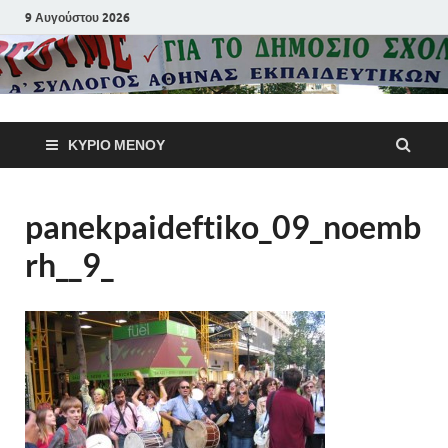
9 Αυγούστου 2026
Α΄ Σύλλογ
ΚΎΡΙΟ ΜΕΝΟΎ
Αθηνών
Εκπαιδευτι
panekpaideftiko_09_noemb
rh__9_
Π.Ε.