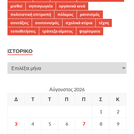
μισθοί
νηπιαγωγεία
οργανικά κενά
πολιτιστική επιτροπή
πόλεμος
ρατσισμός
συντάξεις
συντονισμός
σχολικά κτίρια
τέχνη
τοποθετήσεις
τράπεζα αίματος
ψηφίσματα
ΙΣΤΟΡΙΚΌ
Αύγουστος 2026
Δ
Τ
Τ
Π
Π
Σ
Κ
1
2
3
4
5
6
7
8
9