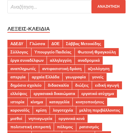
ΛΈΞΕΙΣ-ΚΛΕΙΔΙΆ
ΑΔΕΔΥ
Γλώσσα
ΔΟΕ
Σάββας Μετοικίδης
Σύλλογος
Υπουργείο Παιδείας
Φωτεινή Φραγκούλη
έργα συναδέλφων
αλληλεγγύη
αναδρομικά
αναπληρωτές
αντιφασιστική δράση
αξιολόγηση
απεργία
αρχαία Ελλάδα
γεωγραφία
γονείς
δημόσιο σχολείο
διδασκαλία
διώξεις
ειδική αγωγή
ελλείψεις
εργασιακά δικαιώματα
εργατικό ατύχημα
ιστορία
κίνημα
καταγγελία
κινητοποιήσεις
κορονοϊός
κρίση
λογοτεχνία
μελέτη περιβάλλοντος
μισθοί
νηπιαγωγεία
οργανικά κενά
πολιτιστική επιτροπή
πόλεμος
ρατσισμός