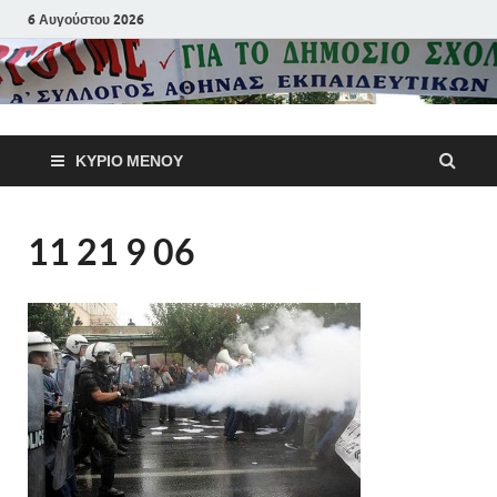
6 Αυγούστου 2026
Α΄ Σύλλογ
ΚΎΡΙΟ ΜΕΝΟΎ
Αθηνών
Εκπαιδευτι
11 21 9 06
Π.Ε.