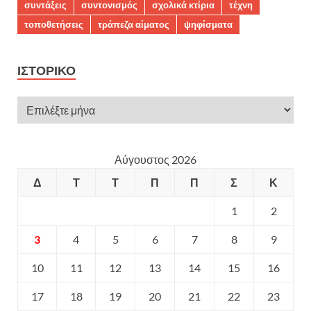
συντάξεις
συντονισμός
σχολικά κτίρια
τέχνη
τοποθετήσεις
τράπεζα αίματος
ψηφίσματα
ΙΣΤΟΡΙΚΌ
Αύγουστος 2026
Δ
Τ
Τ
Π
Π
Σ
Κ
1
2
3
4
5
6
7
8
9
10
11
12
13
14
15
16
17
18
19
20
21
22
23