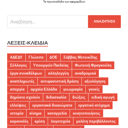
Τα πρωτοσέλιδα των εφημερίδων
ΛΈΞΕΙΣ-ΚΛΕΙΔΙΆ
ΑΔΕΔΥ
Γλώσσα
ΔΟΕ
Σάββας Μετοικίδης
Σύλλογος
Υπουργείο Παιδείας
Φωτεινή Φραγκούλη
έργα συναδέλφων
αλληλεγγύη
αναδρομικά
αναπληρωτές
αντιφασιστική δράση
αξιολόγηση
απεργία
αρχαία Ελλάδα
γεωγραφία
γονείς
δημόσιο σχολείο
διδασκαλία
διώξεις
ειδική αγωγή
ελλείψεις
εργασιακά δικαιώματα
εργατικό ατύχημα
ιστορία
κίνημα
καταγγελία
κινητοποιήσεις
κορονοϊός
κρίση
λογοτεχνία
μελέτη περιβάλλοντος