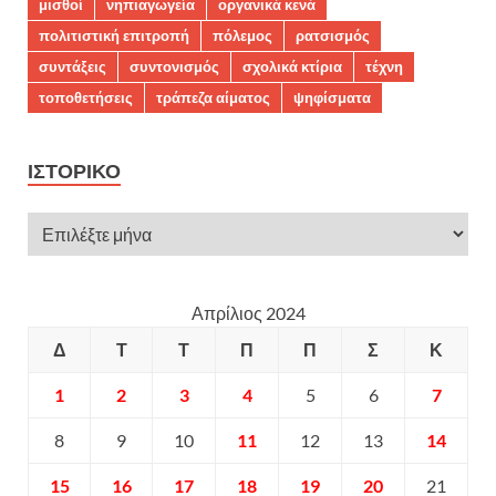
μισθοί
νηπιαγωγεία
οργανικά κενά
πολιτιστική επιτροπή
πόλεμος
ρατσισμός
συντάξεις
συντονισμός
σχολικά κτίρια
τέχνη
τοποθετήσεις
τράπεζα αίματος
ψηφίσματα
ΙΣΤΟΡΙΚΌ
Απρίλιος 2024
Δ
Τ
Τ
Π
Π
Σ
Κ
1
2
3
4
5
6
7
8
9
10
11
12
13
14
15
16
17
18
19
20
21