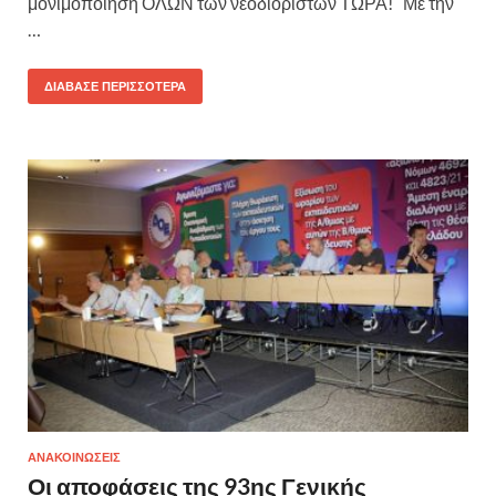
μονιμοποίηση ΟΛΩΝ των νεοδιόριστων ΤΩΡΑ! Με την
…
ΔΙΆΒΑΣΕ ΠΕΡΙΣΣΌΤΕΡΑ
ΑΝΑΚΟΙΝΩΣΕΙΣ
Οι αποφάσεις της 93ης Γενικής