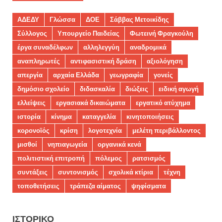
ΑΔΕΔΥ
Γλώσσα
ΔΟΕ
Σάββας Μετοικίδης
Σύλλογος
Υπουργείο Παιδείας
Φωτεινή Φραγκούλη
έργα συναδέλφων
αλληλεγγύη
αναδρομικά
αναπληρωτές
αντιφασιστική δράση
αξιολόγηση
απεργία
αρχαία Ελλάδα
γεωγραφία
γονείς
δημόσιο σχολείο
διδασκαλία
διώξεις
ειδική αγωγή
ελλείψεις
εργασιακά δικαιώματα
εργατικό ατύχημα
ιστορία
κίνημα
καταγγελία
κινητοποιήσεις
κορονοϊός
κρίση
λογοτεχνία
μελέτη περιβάλλοντος
μισθοί
νηπιαγωγεία
οργανικά κενά
πολιτιστική επιτροπή
πόλεμος
ρατσισμός
συντάξεις
συντονισμός
σχολικά κτίρια
τέχνη
τοποθετήσεις
τράπεζα αίματος
ψηφίσματα
ΙΣΤΟΡΙΚΌ