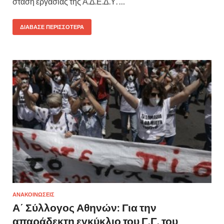
στάση εργασίας της Α.Δ.Ε.Δ.Υ. …
ΔΙΆΒΑΣΕ ΠΕΡΙΣΣΌΤΕΡΑ
ΑΝΑΚΟΙΝΩΣΕΙΣ
Α΄ Σύλλογος Αθηνών: Για την
απαράδεκτη εγκύκλιο του Γ.Γ. του