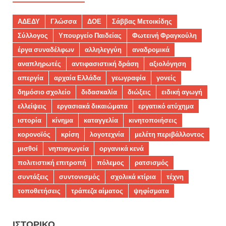
ΑΔΕΔΥ
Γλώσσα
ΔΟΕ
Σάββας Μετοικίδης
Σύλλογος
Υπουργείο Παιδείας
Φωτεινή Φραγκούλη
έργα συναδέλφων
αλληλεγγύη
αναδρομικά
αναπληρωτές
αντιφασιστική δράση
αξιολόγηση
απεργία
αρχαία Ελλάδα
γεωγραφία
γονείς
δημόσιο σχολείο
διδασκαλία
διώξεις
ειδική αγωγή
ελλείψεις
εργασιακά δικαιώματα
εργατικό ατύχημα
ιστορία
κίνημα
καταγγελία
κινητοποιήσεις
κορονοϊός
κρίση
λογοτεχνία
μελέτη περιβάλλοντος
μισθοί
νηπιαγωγεία
οργανικά κενά
πολιτιστική επιτροπή
πόλεμος
ρατσισμός
συντάξεις
συντονισμός
σχολικά κτίρια
τέχνη
τοποθετήσεις
τράπεζα αίματος
ψηφίσματα
ΙΣΤΟΡΙΚΌ