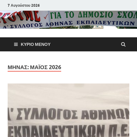
7 Αυγούστου 2026
Α΄ Σύλλογ
ΚΎΡΙΟ ΜΕΝΟΎ
Αθηνών
Εκπαιδευτι
ΜΉΝΑΣ:
ΜΆΙΟΣ 2026
Π.Ε.