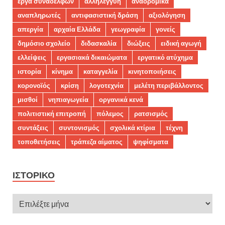
έργα συναδέλφων
αλληλεγγύη
αναδρομικά
αναπληρωτές
αντιφασιστική δράση
αξιολόγηση
απεργία
αρχαία Ελλάδα
γεωγραφία
γονείς
δημόσιο σχολείο
διδασκαλία
διώξεις
ειδική αγωγή
ελλείψεις
εργασιακά δικαιώματα
εργατικό ατύχημα
ιστορία
κίνημα
καταγγελία
κινητοποιήσεις
κορονοϊός
κρίση
λογοτεχνία
μελέτη περιβάλλοντος
μισθοί
νηπιαγωγεία
οργανικά κενά
πολιτιστική επιτροπή
πόλεμος
ρατσισμός
συντάξεις
συντονισμός
σχολικά κτίρια
τέχνη
τοποθετήσεις
τράπεζα αίματος
ψηφίσματα
ΙΣΤΟΡΙΚΌ