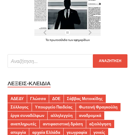
Τα πρωτοσέλιδα των εφημερίδων
ΛΈΞΕΙΣ-ΚΛΕΙΔΙΆ
ΑΔΕΔΥ
Γλώσσα
ΔΟΕ
Σάββας Μετοικίδης
Σύλλογος
Υπουργείο Παιδείας
Φωτεινή Φραγκούλη
έργα συναδέλφων
αλληλεγγύη
αναδρομικά
αναπληρωτές
αντιφασιστική δράση
αξιολόγηση
απεργία
αρχαία Ελλάδα
γεωγραφία
γονείς