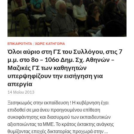
ΕΠΙΚΑΙΡΟΤΗΤΑ
/
ΧΩΡΊΣ ΚΑΤΗΓΟΡΊΑ
Όλοι αύριο στη ΓΣ του Συλλόγου, στις 7
μ.μ. στο 8ο – 106ο Δημ. Σχ. Αθηνών –
Μαζικές ΓΣ των καθηγητών
υπερψηφίζουν την εισήγηση για
απεργία
14 Μαΐου 2013
Ξεσηκωμός στην εκπαίδευση ! Η κυβέρνηση έχει
επιδοθεί σε μια άνευ προηγουμένου επίθεση
συκοφάντησης και διασυρμού των εκπαιδευτικών
αξιοποιώντας τα ΜΜΕ. Το κράτος έκτακτης ανάγκης
θυμίζοντας εποχές δικτατορίας προχωρά στην …