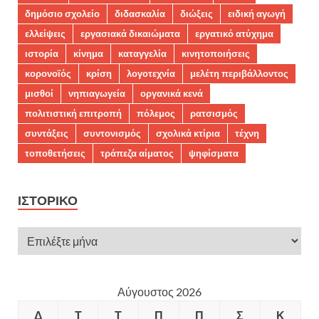
δημόσιο σχολείο
διδασκαλία
διώξεις
ειδική αγωγή
ελλείψεις
εργασιακά δικαιώματα
εργατικό ατύχημα
ιστορία
κίνημα
καταγγελία
κινητοποιήσεις
κορονοϊός
κρίση
λογοτεχνία
μελέτη περιβάλλοντος
μισθοί
νηπιαγωγεία
οργανικά κενά
πολιτιστική επιτροπή
πόλεμος
ρατσισμός
συντάξεις
συντονισμός
σχολικά κτίρια
τέχνη
τοποθετήσεις
τράπεζα αίματος
ψηφίσματα
ΙΣΤΟΡΙΚΌ
Αύγουστος 2026
Δ
Τ
Τ
Π
Π
Σ
Κ