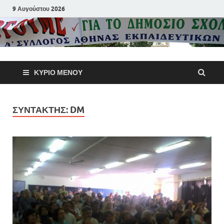
9 Αυγούστου 2026
Α΄ Σύλλογ
ΚΎΡΙΟ ΜΕΝΟΎ
Αθηνών
Εκπαιδευτι
ΣΥΝΤΆΚΤΗΣ:
DM
Π.Ε.