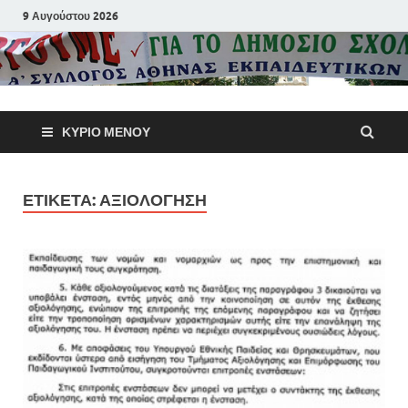
9 Αυγούστου 2026
Α΄ Σύλλογ
ΚΎΡΙΟ ΜΕΝΟΎ
Αθηνών
Εκπαιδευτι
ΕΤΙΚΈΤΑ:
ΑΞΙΟΛΌΓΗΣΗ
Π.Ε.