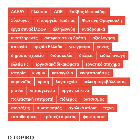
ΑΔΕΔΥ
Γλώσσα
ΔΟΕ
Σάββας Μετοικίδης
Σύλλογος
Υπουργείο Παιδείας
Φωτεινή Φραγκούλη
έργα συναδέλφων
αλληλεγγύη
αναδρομικά
αναπληρωτές
αντιφασιστική δράση
αξιολόγηση
απεργία
αρχαία Ελλάδα
γεωγραφία
γονείς
δημόσιο σχολείο
διδασκαλία
διώξεις
ειδική αγωγή
ελλείψεις
εργασιακά δικαιώματα
εργατικό ατύχημα
ιστορία
κίνημα
καταγγελία
κινητοποιήσεις
κορονοϊός
κρίση
λογοτεχνία
μελέτη περιβάλλοντος
μισθοί
νηπιαγωγεία
οργανικά κενά
πολιτιστική επιτροπή
πόλεμος
ρατσισμός
συντάξεις
συντονισμός
σχολικά κτίρια
τέχνη
τοποθετήσεις
τράπεζα αίματος
ψηφίσματα
ΙΣΤΟΡΙΚΌ