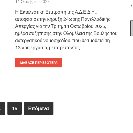
11 Οκτωβρίου 2025
«
Η Εκτελεστική Επιτροπή της Α.Δ.Ε.Δ.Υ.,
αποφάσισε την κήρυξη 24ωρης Πανελλαδικής
Απεργίας για την Τρίτη, 14 Οκτωβρίου 2025,
ημέρα συζήτησης στην Ολομέλεια της Βουλής του
αντεργατικού νομοσχεδίου, που θεσμοθετεί τη
13ωρη εργασία, μετατρέποντας …
ΔΙΆΒΑΣΕ ΠΕΡΙΣΣΌΤΕΡΑ
…
16
Επόμενα