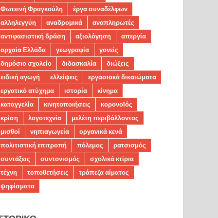
Φωτεινή Φραγκούλη
έργα συναδέλφων
αλληλεγγύη
αναδρομικά
αναπληρωτές
αντιφασιστική δράση
αξιολόγηση
απεργία
αρχαία Ελλάδα
γεωγραφία
γονείς
δημόσιο σχολείο
διδασκαλία
διώξεις
ειδική αγωγή
ελλείψεις
εργασιακά δικαιώματα
εργατικό ατύχημα
ιστορία
κίνημα
καταγγελία
κινητοποιήσεις
κορονοϊός
κρίση
λογοτεχνία
μελέτη περιβάλλοντος
μισθοί
νηπιαγωγεία
οργανικά κενά
πολιτιστική επιτροπή
πόλεμος
ρατσισμός
συντάξεις
συντονισμός
σχολικά κτίρια
τέχνη
τοποθετήσεις
τράπεζα αίματος
ψηφίσματα