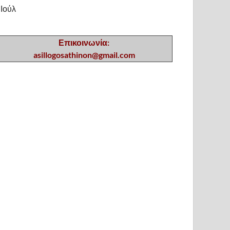
 Ιούλ
Επικοινωνία:
asillogosathinon@gmail.com