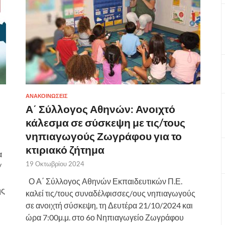
ΑΝΑΚΟΙΝΩΣΕΙΣ
Α΄ Σύλλογος Αθηνών: Ανοιχτό
κάλεσμα σε σύσκεψη με τις/τους
νηπιαγωγούς Ζωγράφου για το
κτιριακό ζήτημα
α
19 Οκτωβρίου 2024
/
Ο Α΄ Σύλλογος Αθηνών Εκπαιδευτικών Π.Ε.
ης
καλεί τις/τους συναδέλφισσες/ους νηπιαγωγούς
σε ανοιχτή σύσκεψη, τη Δευτέρα 21/10/2024 και
ώρα 7:00μ.μ. στο 6ο Νηπιαγωγείο Ζωγράφου