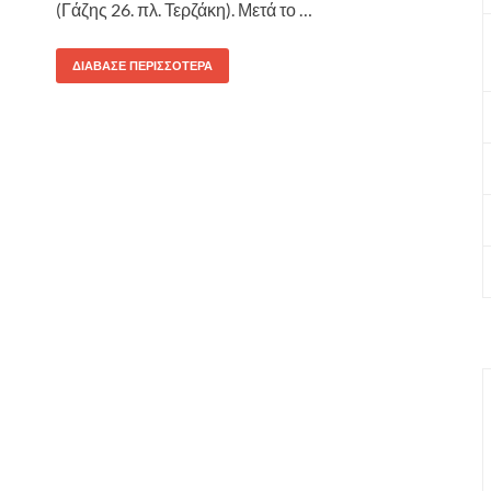
(Γάζης 26. πλ. Τερζάκη). Μετά το …
ΔΙΆΒΑΣΕ ΠΕΡΙΣΣΌΤΕΡΑ