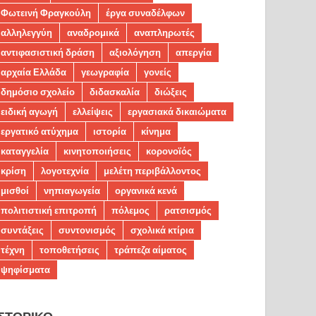
Φωτεινή Φραγκούλη
έργα συναδέλφων
αλληλεγγύη
αναδρομικά
αναπληρωτές
αντιφασιστική δράση
αξιολόγηση
απεργία
αρχαία Ελλάδα
γεωγραφία
γονείς
δημόσιο σχολείο
διδασκαλία
διώξεις
ειδική αγωγή
ελλείψεις
εργασιακά δικαιώματα
εργατικό ατύχημα
ιστορία
κίνημα
καταγγελία
κινητοποιήσεις
κορονοϊός
κρίση
λογοτεχνία
μελέτη περιβάλλοντος
μισθοί
νηπιαγωγεία
οργανικά κενά
πολιτιστική επιτροπή
πόλεμος
ρατσισμός
συντάξεις
συντονισμός
σχολικά κτίρια
τέχνη
τοποθετήσεις
τράπεζα αίματος
ψηφίσματα