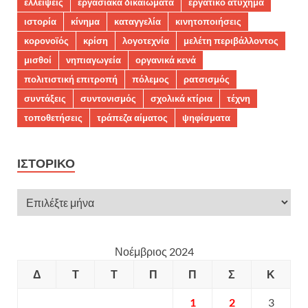
ελλείψεις
εργασιακά δικαιώματα
εργατικό ατύχημα
ιστορία
κίνημα
καταγγελία
κινητοποιήσεις
κορονοϊός
κρίση
λογοτεχνία
μελέτη περιβάλλοντος
μισθοί
νηπιαγωγεία
οργανικά κενά
πολιτιστική επιτροπή
πόλεμος
ρατσισμός
συντάξεις
συντονισμός
σχολικά κτίρια
τέχνη
τοποθετήσεις
τράπεζα αίματος
ψηφίσματα
ΙΣΤΟΡΙΚΌ
Νοέμβριος 2024
Δ
Τ
Τ
Π
Π
Σ
Κ
1
2
3