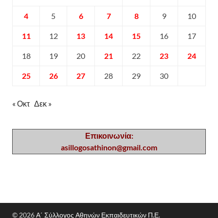
4
5
6
7
8
9
10
11
12
13
14
15
16
17
18
19
20
21
22
23
24
25
26
27
28
29
30
« Οκτ
Δεκ »
Επικοινωνία:
asillogosathinon@gmail.com
© 2026
Α΄ Σύλλογος Αθηνών Εκπαιδευτικών Π.Ε.