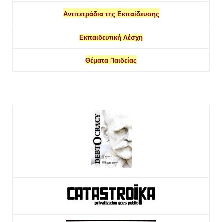
Αντιτετράδια της Εκπαίδευσης
Εκπαιδευτική Λέσχη
Θέματα Παιδείας