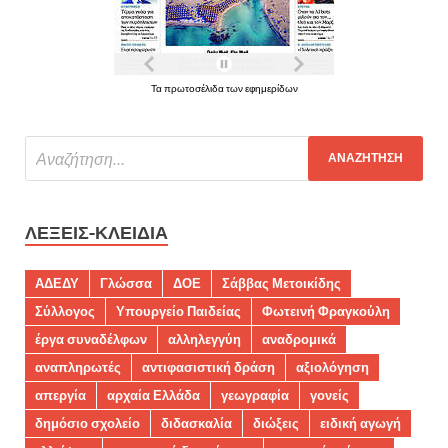
Τα πρωτοσέλιδα των εφημερίδων
ΛΈΞΕΙΣ-ΚΛΕΙΔΙΆ
ΑΔΕΔΥ
Γλώσσα
ΔΟΕ
Σάββας Μετοικίδης
Σύλλογος
Υπουργείο Παιδείας
Φωτεινή Φραγκούλη
έργα συναδέλφων
αλληλεγγύη
αναδρομικά
αναπληρωτές
αντιφασιστική δράση
αξιολόγηση
απεργία
αρχαία Ελλάδα
γεωγραφία
γονείς
δημόσιο σχολείο
διδασκαλία
διώξεις
ειδική αγωγή