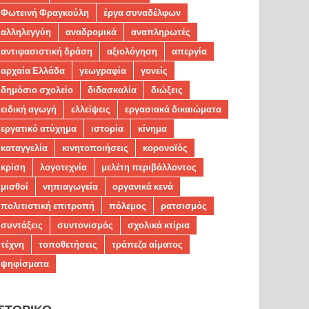
Φωτεινή Φραγκούλη
έργα συναδέλφων
αλληλεγγύη
αναδρομικά
αναπληρωτές
αντιφασιστική δράση
αξιολόγηση
απεργία
αρχαία Ελλάδα
γεωγραφία
γονείς
δημόσιο σχολείο
διδασκαλία
διώξεις
ειδική αγωγή
ελλείψεις
εργασιακά δικαιώματα
εργατικό ατύχημα
ιστορία
κίνημα
καταγγελία
κινητοποιήσεις
κορονοϊός
κρίση
λογοτεχνία
μελέτη περιβάλλοντος
μισθοί
νηπιαγωγεία
οργανικά κενά
πολιτιστική επιτροπή
πόλεμος
ρατσισμός
συντάξεις
συντονισμός
σχολικά κτίρια
τέχνη
τοποθετήσεις
τράπεζα αίματος
ψηφίσματα