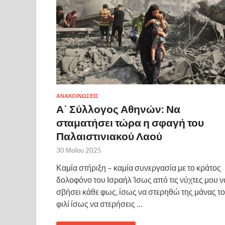
ΑΝΑΚΟΙΝΩΣΕΙΣ
Α΄ Σύλλογος Αθηνών: Να
σταματήσει τώρα η σφαγή του
Παλαιστινιακού Λαού
30 Μαΐου 2025
Καμία στήριξη – καμία συνεργασία με το κράτος
δολοφόνο του Ισραήλ Ίσως από τις νύχτες μου ν
σβήσει κάθε φως, ίσως να στερηθώ της μάνας το
φιλί ίσως να στερήσεις …