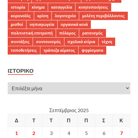
ιστορία
κίνημα
καταγγελία
κινητοποιήσεις
κορονοϊός
κρίση
λογοτεχνία
μελέτη περιβάλλοντος
μισθοί
νηπιαγωγεία
οργανικά κενά
πολιτιστική επιτροπή
πόλεμος
ρατσισμός
συντάξεις
συντονισμός
σχολικά κτίρια
τέχνη
τοποθετήσεις
τράπεζα αίματος
ψηφίσματα
ΙΣΤΟΡΙΚΌ
Σεπτέμβριος 2025
Δ
Τ
Τ
Π
Π
Σ
Κ
1
2
3
4
5
6
7