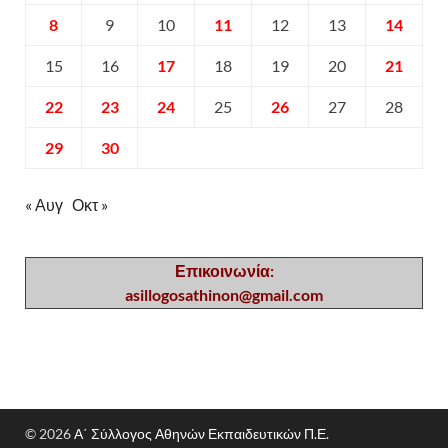
8
9
10
11
12
13
14
15
16
17
18
19
20
21
22
23
24
25
26
27
28
29
30
« Αυγ
Οκτ »
Επικοινωνία:
asillogosathinon@gmail.com
© 2026
Α΄ Σύλλογος Αθηνών Εκπαιδευτικών Π.Ε.