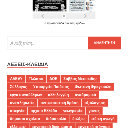
Τα πρωτοσέλιδα των εφημερίδων
ΛΈΞΕΙΣ-ΚΛΕΙΔΙΆ
ΑΔΕΔΥ
Γλώσσα
ΔΟΕ
Σάββας Μετοικίδης
Σύλλογος
Υπουργείο Παιδείας
Φωτεινή Φραγκούλη
έργα συναδέλφων
αλληλεγγύη
αναδρομικά
αναπληρωτές
αντιφασιστική δράση
αξιολόγηση
απεργία
αρχαία Ελλάδα
γεωγραφία
γονείς
δημόσιο σχολείο
διδασκαλία
διώξεις
ειδική αγωγή
ελλείψεις
εργασιακά δικαιώματα
εργατικό ατύχημα