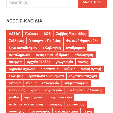
ΛΈΞΕΙΣ-ΚΛΕΙΔΙΆ
ΑΔΕΔΥ
Γλώσσα
ΔΟΕ
Σάββας Μετοικίδης
Σύλλογος
Υπουργείο Παιδείας
Φωτεινή Φραγκούλη
έργα συναδέλφων
αλληλεγγύη
αναδρομικά
αναπληρωτές
αντιφασιστική δράση
αξιολόγηση
απεργία
αρχαία Ελλάδα
γεωγραφία
γονείς
δημόσιο σχολείο
διδασκαλία
διώξεις
ειδική αγωγή
ελλείψεις
εργασιακά δικαιώματα
εργατικό ατύχημα
ιστορία
κίνημα
καταγγελία
κινητοποιήσεις
κορονοϊός
κρίση
λογοτεχνία
μελέτη περιβάλλοντος
μισθοί
νηπιαγωγεία
οργανικά κενά
πολιτιστική επιτροπή
πόλεμος
ρατσισμός
συντάξεις
συντονισμός
σχολικά κτίρια
τέχνη