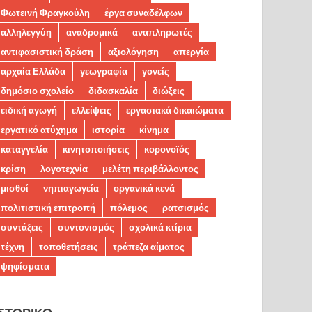
Φωτεινή Φραγκούλη
έργα συναδέλφων
αλληλεγγύη
αναδρομικά
αναπληρωτές
αντιφασιστική δράση
αξιολόγηση
απεργία
αρχαία Ελλάδα
γεωγραφία
γονείς
δημόσιο σχολείο
διδασκαλία
διώξεις
ειδική αγωγή
ελλείψεις
εργασιακά δικαιώματα
εργατικό ατύχημα
ιστορία
κίνημα
καταγγελία
κινητοποιήσεις
κορονοϊός
κρίση
λογοτεχνία
μελέτη περιβάλλοντος
μισθοί
νηπιαγωγεία
οργανικά κενά
πολιτιστική επιτροπή
πόλεμος
ρατσισμός
συντάξεις
συντονισμός
σχολικά κτίρια
τέχνη
τοποθετήσεις
τράπεζα αίματος
ψηφίσματα