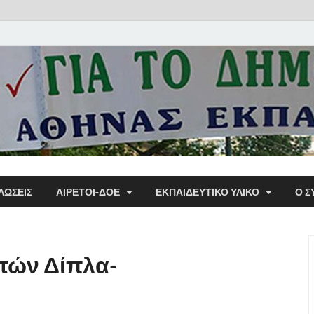
Α΄ Σ
ΛΩΣΕΙΣ
ΑΙΡΕΤΟΙ-ΔΟΕ
ΕΚΠΑΙΔΕΥΤΙΚΌ ΥΛΙΚΌ
Ο Σ
Εκπα
τών Δίπλα-