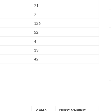
71
7
126
52
4
13
42
ΚΕΝΑ
ΠΡΟΣΛΉΨΕΙΣ