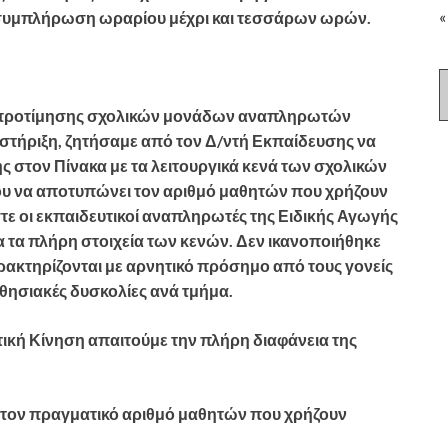
«
ν συμπλήρωση ωραρίου μέχρι και τεσσάρων ωρών.
ς προτίμησης σχολικών μονάδων αναπληρωτών
στήριξη, ζητήσαμε από τον Δ/ντή Εκπαίδευσης να
ς στον Πίνακα με τα λειτουργικά κενά των σχολικών
υ να αποτυπώνει τον αριθμό μαθητών που χρήζουν
ε οι εκπαιδευτικοί αναπληρωτές της Ειδικής Αγωγής
ια τα πλήρη στοιχεία των κενών. Δεν ικανοποιήθηκε
χαρακτηρίζονται με αρνητικό πρόσημο από τους γονείς
αθησιακές δυσκολίες ανά τμήμα.
ική Κίνηση απαιτούμε την πλήρη διαφάνεια της
 τον πραγματικό αριθμό μαθητών που χρήζουν