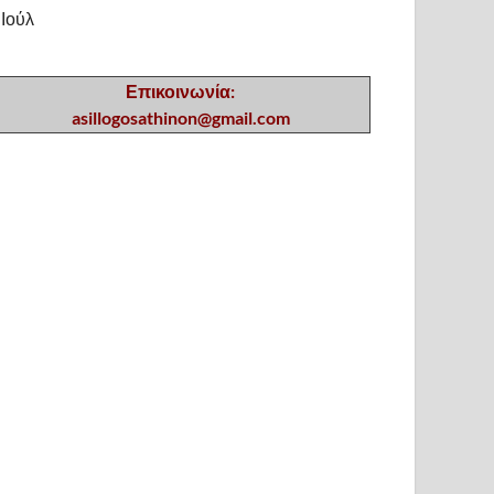
 Ιούλ
Επικοινωνία:
asillogosathinon@gmail.com