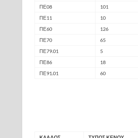
ΠΕ08
101
ΠΕ11
10
ΠΕ60
126
ΠΕ70
65
ΠΕ79.01
5
ΠΕ86
18
ΠΕ91.01
60
ΚΛΑΔΟΣ
ΤΥΠΟΣ ΚΕΝΟΥ