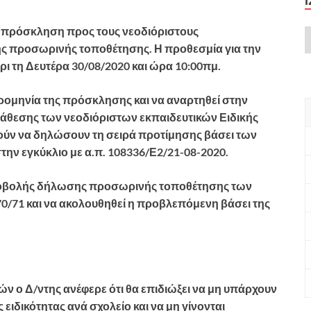
ί πρόσκληση προς τους νεοδιόριστους
ς προσωρινής τοποθέτησης. Η προθεσμία για την
ι τη Δευτέρα 30/08/2020 και ώρα 10:00πμ.
ρομηνία της πρόσκλησης και να αναρτηθεί στην
τάθεσης των νεοδιόριστων εκπαιδευτικών Ειδικής
ρούν να δηλώσουν τη σειρά προτίμησης βάσει των
την εγκύκλιο με α.π. 108336/Ε2/21-08-2020.
υποβολής δήλωσης προσωρινής τοποθέτησης των
0/71 και να ακολουθηθεί η προβλεπόμενη βάσει της
κών ο Δ/ντης ανέφερε ότι θα επιδιώξει να μη υπάρχουν
 ειδικότητας ανά σχολείο και να μη γίνονται