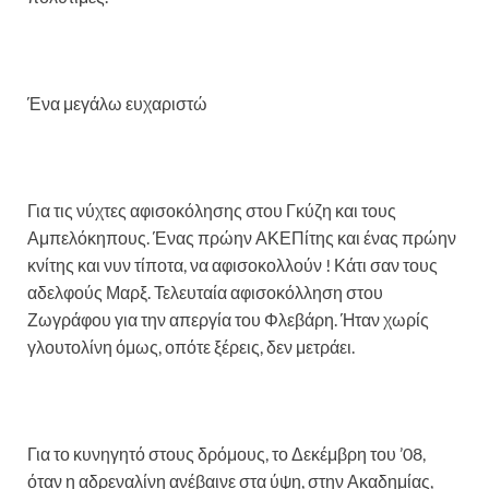
Ένα μεγάλω ευχαριστώ
Για τις νύχτες αφισοκόλησης στου Γκύζη και τους
Αμπελόκηπους. Ένας πρώην ΑΚΕΠίτης και ένας πρώην
κνίτης και νυν τίποτα, να αφισοκολλούν ! Κάτι σαν τους
αδελφούς Μαρξ. Τελευταία αφισοκόλληση στου
Ζωγράφου για την απεργία του Φλεβάρη. Ήταν χωρίς
γλουτολίνη όμως, οπότε ξέρεις, δεν μετράει.
Για το κυνηγητό στους δρόμους, το Δεκέμβρη του ’08,
όταν η αδρεναλίνη ανέβαινε στα ύψη, στην Ακαδημίας,