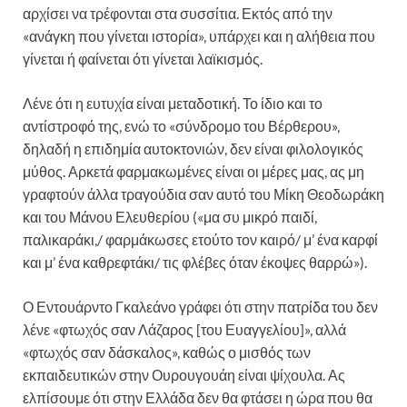
αρχίσει να τρέφονται στα συσσίτια. Εκτός από την
«ανάγκη που γίνεται ιστορία», υπάρχει και η αλήθεια που
γίνεται ή φαίνεται ότι γίνεται λαϊκισμός.
Λένε ότι η ευτυχία είναι μεταδοτική. Το ίδιο και το
αντίστροφό της, ενώ το «σύνδρομο του Βέρθερου»,
δηλαδή η επιδημία αυτοκτονιών, δεν είναι φιλολογικός
μύθος. Αρκετά φαρμακωμένες είναι οι μέρες μας, ας μη
γραφτούν άλλα τραγούδια σαν αυτό του Μίκη Θεοδωράκη
και του Μάνου Ελευθερίου («μα συ μικρό παιδί,
παλικαράκι,/ φαρμάκωσες ετούτο τον καιρό/ μ’ ένα καρφί
και μ’ ένα καθρεφτάκι/ τις φλέβες όταν έκοψες θαρρώ»).
Ο Εντουάρντο Γκαλεάνο γράφει ότι στην πατρίδα του δεν
λένε «φτωχός σαν Λάζαρος [του Ευαγγελίου]», αλλά
«φτωχός σαν δάσκαλος», καθώς ο μισθός των
εκπαιδευτικών στην Ουρουγουάη είναι ψίχουλα. Ας
ελπίσουμε ότι στην Ελλάδα δεν θα φτάσει η ώρα που θα