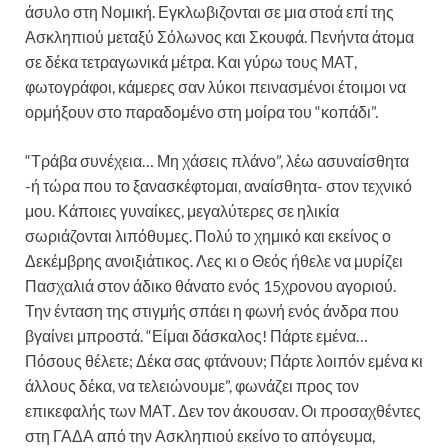
άσυλο στη Νομική. Εγκλωβιζονται σε μια στοά επί της
Ασκληπιού μεταξύ Σόλωνος και Σκουφά. Πενήντα άτομα
σε δέκα τετραγωνικά μέτρα. Και γύρω τους ΜΑΤ,
φωτογράφοι, κάμερες σαν λύκοι πεινασμένοι έτοιμοι να
ορμήξουν στο παραδομένο στη μοίρα του “κοπάδι”.
“Τράβα συνέχεια… Μη χάσεις πλάνο”, λέω ασυναίσθητα
-ή τώρα που το ξανασκέφτομαι, αναίσθητα- στον τεχνικό
μου. Κάποιες γυναίκες, μεγαλύτερες σε ηλικία
σωριάζονται λιπόθυμες. Πολύ το χημικό και εκείνος ο
Δεκέμβρης ανοιξιάτικος. Λες κι ο Θεός ήθελε να μυρίζει
Πασχαλιά στον άδικο θάνατο ενός 15χρονου αγοριού.
Την ένταση της στιγμής σπάει η φωνή ενός άνδρα που
βγαίνει μπροστά. “Είμαι δάσκαλος! Πάρτε εμένα…
Πόσους θέλετε; Δέκα σας φτάνουν; Πάρτε λοιπόν εμένα κι
άλλους δέκα, να τελειώνουμε”, φωνάζει προς τον
επικεφαλής των ΜΑΤ. Δεν τον άκουσαν. Οι προσαχθέντες
στη ΓΑΔΑ από την Ασκληπιού εκείνο το απόγευμα,