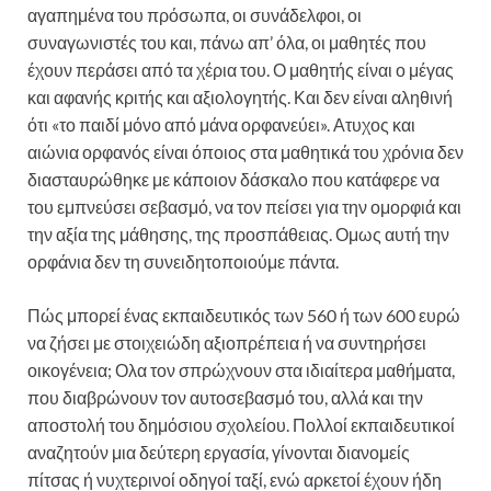
αγαπημένα του πρόσωπα, οι συνάδελφοι, οι
συναγωνιστές του και, πάνω απ’ όλα, οι μαθητές που
έχουν περάσει από τα χέρια του. Ο μαθητής είναι ο μέγας
και αφανής κριτής και αξιολογητής. Και δεν είναι αληθινή
ότι «το παιδί μόνο από μάνα ορφανεύει». Ατυχος και
αιώνια ορφανός είναι όποιος στα μαθητικά του χρόνια δεν
διασταυρώθηκε με κάποιον δάσκαλο που κατάφερε να
του εμπνεύσει σεβασμό, να τον πείσει για την ομορφιά και
την αξία της μάθησης, της προσπάθειας. Ομως αυτή την
ορφάνια δεν τη συνειδητοποιούμε πάντα.
Πώς μπορεί ένας εκπαιδευτικός των 560 ή των 600 ευρώ
να ζήσει με στοιχειώδη αξιοπρέπεια ή να συντηρήσει
οικογένεια; Ολα τον σπρώχνουν στα ιδιαίτερα μαθήματα,
που διαβρώνουν τον αυτοσεβασμό του, αλλά και την
αποστολή του δημόσιου σχολείου. Πολλοί εκπαιδευτικοί
αναζητούν μια δεύτερη εργασία, γίνονται διανομείς
πίτσας ή νυχτερινοί οδηγοί ταξί, ενώ αρκετοί έχουν ήδη