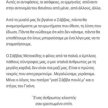
Αυτές οι αντιφάσεις, οι ασάφειες, οι ερμηνείες απέναντι
στην αντινομία του θανάτου από μένα , από άλλους, άλλα.
Από το μυαλό μας δε βγαίνει ο Σάββας, πάντα θα
αναμετριόμαστε με τα ερωτήματα που έθεσε, τη λύση που
έδωσε. Πάντα θα νιώθουμε ότι κάτι δεν κάναμε, πάντα θα
υποθέτουμε ότι ίσως μπορούσαμε με ένα λόγο μας να το
σταματήσουμε.
Ο Σάββας Μετοικίδης ο φίλος από τα παλιά, ο έμπλεος
πάθους σύντροφος μας, ο μια σταλιά άνθρωπος με τη
μεγάλη καρδιά, δεν είναι πια μαζί μας. Είναι ο πρώτος
νεκρός που αποχαιρετούμε . Μεγαλώσαμε, γεράσαμε.
Μένει ο λόγος του πατέρα ”γιατί Σάββα πουλί μ” και ο
στίχος του Γκόνη
΄
Έ
νας άνθρωπος κλειστός
σαν ερειπωμένο σπίτι.