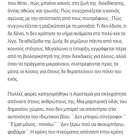
που θέτει , πώς μπαίνει κανείς στη ζωή της διεκδίκησης,
όντας αθώος και τρωτός. Πώς συγχρονίζεται ο κοινός
αγώνας με την απόσταση από τους συντρόφους ; Πώς
συγχνωτίζεται η μαζικότητα με τη μοναξιά; Τι δεν έδεσε, τι
δε δένει, τι δεν κράτησε το νήμα ανάμεσα στο πολύ και το
λίγο. Τα αδιέξοδα της ζωής δε γεμίζουν πάντα από τους
κοινούς στόχους. Μεγαλώνει η ύπαρξη, εγγράφεται πέρα
από τη βιολογικότητά της όταν διεκδικείς για όλους, αλλά
όταν τα πράγματα μικραίνουν, συστρέφονται προς τα
μέσα, οι λύσεις για όλους δε θεραπεύουν τον πόνο του
ενός.
Πολλές φορές κατηγορήθηκε η Αριστερά για σκληρότητα
απέναντι στους ανθρώπους της. Μια μαρτυρική οδός του
δημοσίου χώρου, που δεν μπορεί να απαντήσει στα
αυτονόητα του ιδιωτικού βίου. ΄΄Δεν μπορώ σύντροφοι ΄΄
΄΄Είμαι μόνος , πονάω΄΄ ΄΄Δεν ξέρω πού να ακουμπήσω,
φοβάμαι΄΄. Η κρίση του πνεύματος απέναντι στην κρίση