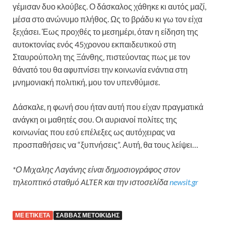
γέμισαν δυο κλούβες. Ο δάσκαλος χάθηκε κι αυτός μαζί,
μέσα στο ανώνυμο πλήθος. Ως το βράδυ κι γω τον είχα
ξεχάσει. Έως προχθές το μεσημέρι, όταν η είδηση της
αυτοκτονίας ενός 45χρονου εκπαιδευτικού στη
Σταυρούπολη της Ξάνθης, πιστεύοντας πως με τον
θάνατό του θα αφυπνίσει την κοινωνία ενάντια στη
μνημονιακή πολιτική, μου τον υπενθύμισε.
Δάσκαλε, η φωνή σου ήταν αυτή που είχαν πραγματικά
ανάγκη οι μαθητές σου. Οι αυριανοί πολίτες της
κοινωνίας που εσύ επέλεξες ως αυτόχειρας να
προσπαθήσεις να “ξυπνήσεις”. Αυτή, θα τους λείψει…
*Ο Μιχαλης Λαγάνης είναι δημοσιογράφος στον
τηλεοπτικό σταθμό ALTER και την ιστοσελίδα
newsit.gr
ΜΕ ΕΤΙΚΈΤΑ
ΣΆΒΒΑΣ ΜΕΤΟΙΚΊΔΗΣ