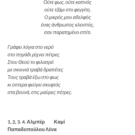
Ούτε φως, ούτε καπνός
ούτε τζάμι στο φεγγίτη.
Ο μικρός μου αδελφός
ένας άνθρωπος κλειστός,
σαν παρατημένο σπίτι.
Γράφει λόγια στο νερό
στο πηγάδι ρίχνει πέτρες
Στου Θεού το φιλιατρό
με σκοινιά τραβά δραπέτες
Τους τραβά έξω στο φως
κι ύστερα φεύγει σκυφτός
στα βουνά, στις μαύρες πέτρες.
1, 2, 3. 4. Αλμπέρ Καμί
Παπαδοπούλου Λένα