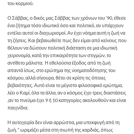
του κορμιού.
Ο Σάββας, ο δικός μας Σάββας των χρόνων του ’90, έθεσε
ένα ζήτημα τόσο ιδιωτικό όσο και πολιτικό, αν υπάρχουν
εντέλει αυτοί οι διαχωρισμοί. Αν έχει νόημα αυτή η ζωή να
τη ζήσεις. Και βεβαιωθείτε πως δεν είμαι από κείνους που
θέλουν να δώσουν πολιτική διάσταση σε μια ιδιωτική
χειρονομία, κατά την επικαιρότητα των στιγμών, το
αντίθετο μάλιστα. Η εθελούσια έξοδος από τη ζωή
απαντά ίσως, στο ερώτημα της νοηματοδότησης του
κόσμου, αλλά σίγουρα, θέτει σε κρίση τις όποιες
βεβαιότητες. Αυτό είναι το μέγιστο φιλοσοφικό ερώτημα,
λέει ο Καμί, όλα τα άλλα, αν ο κόσμος έχει τρεις διαστάσεις
,αν το πνεύμα έχει 9 ή 10 κατηγορίες ακολουθούν και είναι
παιχνίδια.
Η αυτοχειρία δεν είναι αρρώστια, μια υπεκφυγή από τη
ζωή, ” ωριμάζει μέσα στη σιωπή της καρδιάς, όπως