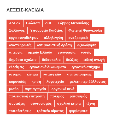
ΛΈΞΕΙΣ-ΚΛΕΙΔΙΆ
ΑΔΕΔΥ
Γλώσσα
ΔΟΕ
Σάββας Μετοικίδης
Σύλλογος
Υπουργείο Παιδείας
Φωτεινή Φραγκούλη
έργα συναδέλφων
αλληλεγγύη
αναδρομικά
αναπληρωτές
αντιφασιστική δράση
αξιολόγηση
απεργία
αρχαία Ελλάδα
γεωγραφία
γονείς
δημόσιο σχολείο
διδασκαλία
διώξεις
ειδική αγωγή
ελλείψεις
εργασιακά δικαιώματα
εργατικό ατύχημα
ιστορία
κίνημα
καταγγελία
κινητοποιήσεις
κορονοϊός
κρίση
λογοτεχνία
μελέτη περιβάλλοντος
μισθοί
νηπιαγωγεία
οργανικά κενά
πολιτιστική επιτροπή
πόλεμος
ρατσισμός
συντάξεις
συντονισμός
σχολικά κτίρια
τέχνη
τοποθετήσεις
τράπεζα αίματος
ψηφίσματα