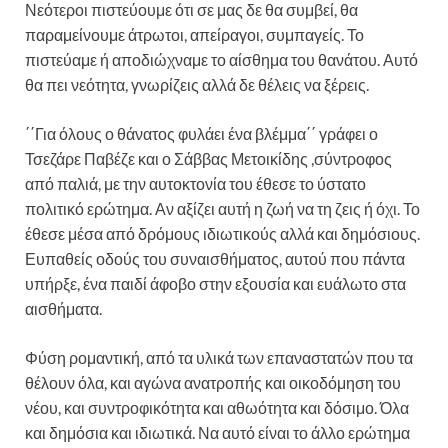
Νεότεροι πιστεύουμε ότι σε μας δε θα συμβεί, θα
παραμείνουμε άτρωτοι, απείραγοι, συμπαγείς. Το
πιστεύαμε ή αποδιώχναμε το αίσθημα του θανάτου. Αυτό
θα πει νεότητα, γνωρίζεις αλλά δε θέλεις να ξέρεις.
΄΄Για όλους ο θάνατος φυλάει ένα βλέμμα΄΄ γράφει ο
Τσεζάρε Παβέζε και ο Σάββας Μετοικίδης ,σύντροφος
από παλιά, με την αυτοκτονία του έθεσε το ύστατο
πολιτικό ερώτημα. Αν αξίζει αυτή η ζωή να τη ζεις ή όχι. Το
έθεσε μέσα από δρόμους ιδιωτικούς αλλά και δημόσιους.
Ευπαθείς οδούς του συναισθήματος, αυτού που πάντα
υπήρξε, ένα παιδί άφοβο στην εξουσία και ευάλωτο στα
αισθήματα.
Φύση ρομαντική, από τα υλικά των επαναστατών που τα
θέλουν όλα, και αγώνα ανατροπής και οικοδόμηση του
νέου, και συντροφικότητα και αθωότητα και δόσιμο. Όλα
και δημόσια και ιδιωτικά. Να αυτό είναι το άλλο ερώτημα