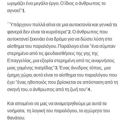
ωριμάζει ένα μεγάλο έργο. Ο ίδιος ο άνθρωπος το
αγνοεί”
1
.
΄΄Υπάρχουν πολλά αίτια σε μια αυτοκτονία και γενικά τα
φανερά δεν είναι τα κυριότερα”
2
. Ο άνθρωπος που
αυτοκτονεί ξεκινάει ένα δρόμο για να δώσει λύση στο
αίσθημα του παραλόγου. Παράλογο είναι ”ένα σύμπαν
στερημένο από τις ψευδαισθήσεις της γης της
Επαγγελίας, μια εξορία στερημένη από τις αναμνήσεις
μιας χαμένης πατρίδας”
3
. Ένας άνυδρος τόπος, μια
έρημη χώρα, αυτό είναι το αίσθημα του παραλόγου που
έχει ”ένας ηθοποιός που βρίσκεται σε απόσταση από τη
σκηνή του, ο άνθρωπος από τη ζωή του”
4
.
Και απομένει σε μας να αναμετρηθούμε με αυτά τα
νοήματα, τη λογική του παραλόγου, το αχώρητο του
θανάτου.