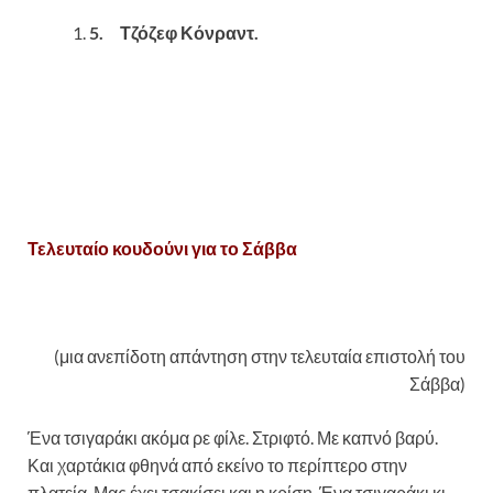
5.
Τζόζεφ Κόνραντ.
Τελευταίο κουδούνι για το Σάββα
(μια ανεπίδοτη απάντηση στην τελευταία επιστολή του
Σάββα)
Ένα τσιγαράκι ακόμα ρε φίλε. Στριφτό. Με καπνό βαρύ.
Και χαρτάκια φθηνά από εκείνο το περίπτερο στην
πλατεία. Μας έχει τσακίσει και η κρίση. Ένα τσιγαράκι κι