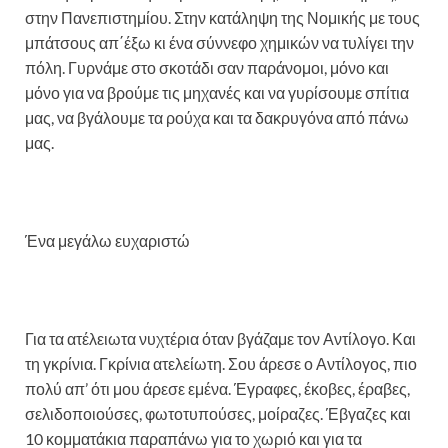
στην Πανεπιστημίου. Στην κατάληψη της Νομικής με τους
μπάτσους απ΄έξω κι ένα σύννεφο χημικών να τυλίγει την
πόλη. Γυρνάμε στο σκοτάδι σαν παράνομοι, μόνο και
μόνο για να βρούμε τις μηχανές και να γυρίσουμε σπίτια
μας, να βγάλουμε τα ρούχα και τα δακρυγόνα από πάνω
μας.
Ένα μεγάλω ευχαριστώ
Για τα ατέλειωτα νυχτέρια όταν βγάζαμε τον Αντίλογο. Και
τη γκρίνια. Γκρίνια ατελείωτη. Σου άρεσε ο Αντίλογος, πιο
πολύ απ’ ότι μου άρεσε εμένα. Έγραφες, έκοβες, έραβες,
σελιδοποιούσες, φωτοτυπούσες, μοίραζες. Έβγαζες και
10 κομματάκια παραπάνω για το χωριό και για τα