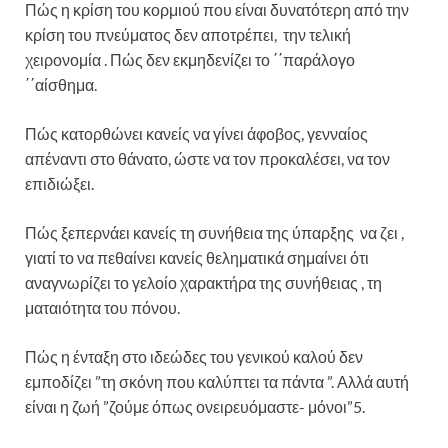
Πώς η κρίση του κορμιού που είναι δυνατότερη από την
κρίση του πνεύματος δεν αποτρέπει, την τελική
χειρονομία . Πώς δεν εκμηδενίζει το ΄΄παράλογο
΄΄αίσθημα.
Πώς κατορθώνει κανείς να γίνει άφοβος, γενναίος
απέναντι στο θάνατο, ώστε να τον προκαλέσει, να τον
επιδιώξει.
Πώς ξεπερνάει κανείς τη συνήθεια της ύπαρξης να ζει ,
γιατί το να πεθαίνει κανείς θεληματικά σημαίνει ότι
αναγνωρίζει το γελοίο χαρακτήρα της συνήθειας , τη
ματαιότητα του πόνου.
Πώς η ένταξη στο ιδεώδες του γενικού καλού δεν
εμποδίζει ”τη σκόνη που καλύπτει τα πάντα ”. Αλλά αυτή
είναι η ζωή ”ζούμε όπως ονειρευόμαστε- μόνοι”5.