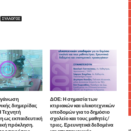
ΣΎΛΛΟΓΟΣ
ργάνωση
ΔΟΕ: Η σημασία των
ικής διημερίδας
κτιριακών και υλικοτεχνικών
Η Τεχνητή
υποδομών για το δημόσιο
 ως εκπαιδευτική
σχολείο και τους μαθητές/
νική πρόκληση.
τριες. Ερευνητικά δεδομένα