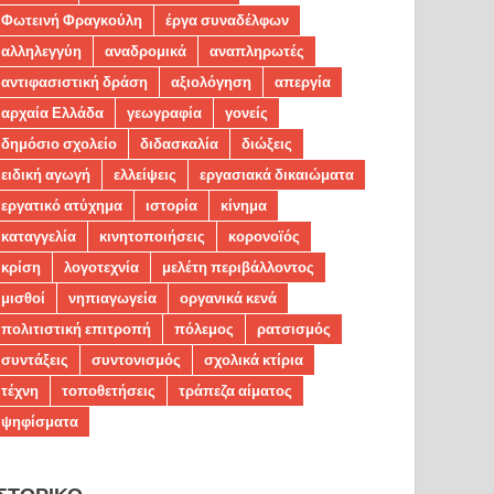
Φωτεινή Φραγκούλη
έργα συναδέλφων
αλληλεγγύη
αναδρομικά
αναπληρωτές
αντιφασιστική δράση
αξιολόγηση
απεργία
αρχαία Ελλάδα
γεωγραφία
γονείς
δημόσιο σχολείο
διδασκαλία
διώξεις
ειδική αγωγή
ελλείψεις
εργασιακά δικαιώματα
εργατικό ατύχημα
ιστορία
κίνημα
καταγγελία
κινητοποιήσεις
κορονοϊός
κρίση
λογοτεχνία
μελέτη περιβάλλοντος
μισθοί
νηπιαγωγεία
οργανικά κενά
πολιτιστική επιτροπή
πόλεμος
ρατσισμός
συντάξεις
συντονισμός
σχολικά κτίρια
τέχνη
τοποθετήσεις
τράπεζα αίματος
ψηφίσματα