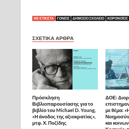
ΜΕ ΕΤΙΚΈΤΑ
ΓΟΝΕΊΣ
ΔΗΜΌΣΙΟ ΣΧΟΛΕΊΟ
ΚΟΡΟΝΟΪΌΣ
ΣΧΕΤΙΚΆ ΆΡΘΡΑ
Πρόσκληση
ΔΟΕ: Διο
Βιβλιοπαρουσίασης για το
επιστημον
βιβλίο του Michael D. Young,
με θέμα: «
«Η άνοδος της αξιοκρατίας»,
Νοημοσύνη
μτφ. Χ. Ποζίδης
και κοινω