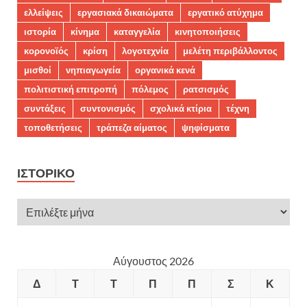
ελλείψεις
εργασιακά δικαιώματα
εργατικό ατύχημα
ιστορία
κίνημα
καταγγελία
κινητοποιήσεις
κορονοϊός
κρίση
λογοτεχνία
μελέτη περιβάλλοντος
μισθοί
νηπιαγωγεία
οργανικά κενά
πολιτιστική επιτροπή
πόλεμος
ρατσισμός
συντάξεις
συντονισμός
σχολικά κτίρια
τέχνη
τοποθετήσεις
τράπεζα αίματος
ψηφίσματα
ΙΣΤΟΡΙΚΌ
Αύγουστος 2026
Δ
Τ
Τ
Π
Π
Σ
Κ