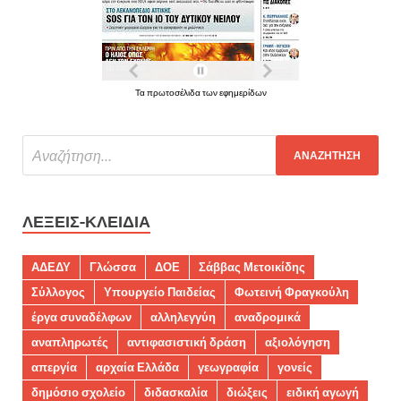
Τα πρωτοσέλιδα των εφημερίδων
ΛΈΞΕΙΣ-ΚΛΕΙΔΙΆ
ΑΔΕΔΥ
Γλώσσα
ΔΟΕ
Σάββας Μετοικίδης
Σύλλογος
Υπουργείο Παιδείας
Φωτεινή Φραγκούλη
έργα συναδέλφων
αλληλεγγύη
αναδρομικά
αναπληρωτές
αντιφασιστική δράση
αξιολόγηση
απεργία
αρχαία Ελλάδα
γεωγραφία
γονείς
δημόσιο σχολείο
διδασκαλία
διώξεις
ειδική αγωγή