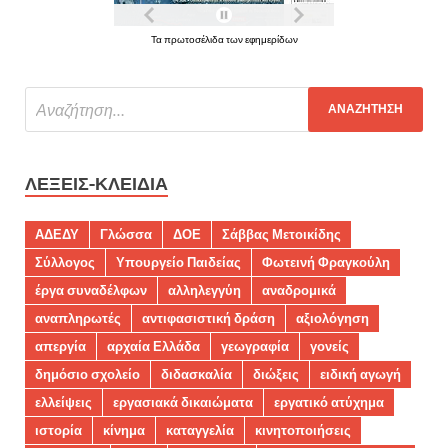
Τα πρωτοσέλιδα των εφημερίδων
ΛΈΞΕΙΣ-ΚΛΕΙΔΙΆ
ΑΔΕΔΥ
Γλώσσα
ΔΟΕ
Σάββας Μετοικίδης
Σύλλογος
Υπουργείο Παιδείας
Φωτεινή Φραγκούλη
έργα συναδέλφων
αλληλεγγύη
αναδρομικά
αναπληρωτές
αντιφασιστική δράση
αξιολόγηση
απεργία
αρχαία Ελλάδα
γεωγραφία
γονείς
δημόσιο σχολείο
διδασκαλία
διώξεις
ειδική αγωγή
ελλείψεις
εργασιακά δικαιώματα
εργατικό ατύχημα
ιστορία
κίνημα
καταγγελία
κινητοποιήσεις