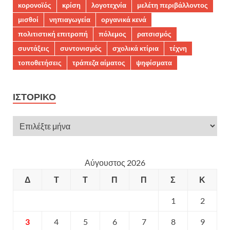
κορονοϊός
κρίση
λογοτεχνία
μελέτη περιβάλλοντος
μισθοί
νηπιαγωγεία
οργανικά κενά
πολιτιστική επιτροπή
πόλεμος
ρατσισμός
συντάξεις
συντονισμός
σχολικά κτίρια
τέχνη
τοποθετήσεις
τράπεζα αίματος
ψηφίσματα
ΙΣΤΟΡΙΚΌ
Αύγουστος 2026
Δ
Τ
Τ
Π
Π
Σ
Κ
1
2
3
4
5
6
7
8
9