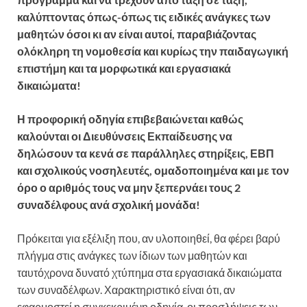
καλύπτοντας όπως-όπως τις ειδικές ανάγκες των
μαθητών όσοι κι αν είναι αυτοί, παραβιάζοντας
ολόκληρη τη νομοθεσία και κυρίως την παιδαγωγική
επιστήμη και τα μορφωτικά και εργασιακά
δικαιώματα!
Η προφορική οδηγία επιβεβαιώνεται καθώς
καλούνται οι Διευθύνσεις Εκπαίδευσης να
δηλώσουν τα κενά σε παράλληλες στηρίξεις, ΕΒΠ
και σχολικούς νοσηλευτές, ομαδοποιημένα και με τον
όρο ο αριθμός τους να μην ξεπερνάει τους 2
συναδέλφους ανά σχολική μονάδα!
Πρόκειται για εξέλιξη που, αν υλοποιηθεί, θα φέρει βαρύ
πλήγμα στις ανάγκες των ίδιων των μαθητών και
ταυτόχρονα δυνατό χτύπημα στα εργασιακά δικαιώματα
των συναδέλφων. Χαρακτηριστικό είναι ότι, αν
εφαρμοστεί η συγκεκριμένη οδηγία, οι προσλήψεις των