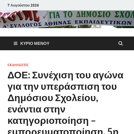
7 Αυγούστου 2026
Α΄ Σύλλογ
ΚΎΡΙΟ ΜΕΝΟΎ
Αθηνών
Εκπαιδευτι
EKΔΗΛΩΣΕΙΣ
ΔΟΕ: Συνέχιση του αγώνα
Π.Ε.
για την υπεράσπιση του
Δημόσιου Σχολείου,
ενάντια στην
κατηγοριοποίηση –
εμπορευματοποίηση. 5η