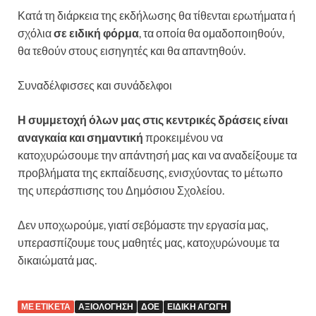
Κατά τη διάρκεια της εκδήλωσης θα τίθενται ερωτήματα ή
σχόλια
σε ειδική φόρμα
, τα οποία θα ομαδοποιηθούν,
θα τεθούν στους εισηγητές και θα απαντηθούν.
Συναδέλφισσες και συνάδελφοι
Η συμμετοχή όλων μας στις κεντρικές δράσεις είναι
αναγκαία και σημαντική
προκειμένου να
κατοχυρώσουμε την απάντησή μας και να αναδείξουμε τα
προβλήματα της εκπαίδευσης, ενισχύοντας το μέτωπο
της υπεράσπισης του Δημόσιου Σχολείου.
Δεν υποχωρούμε, γιατί σεβόμαστε την εργασία μας,
υπερασπίζουμε τους μαθητές μας, κατοχυρώνουμε τα
δικαιώματά μας.
ΜΕ ΕΤΙΚΈΤΑ
ΑΞΙΟΛΌΓΗΣΗ
ΔΟΕ
ΕΙΔΙΚΉ ΑΓΩΓΉ