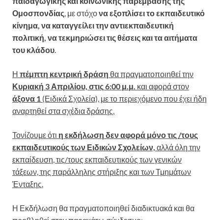
παιδαγωγικής και κοινωνικής παρέμβασης της
Ομοσπονδίας
, με στόχο
να
εξοπλίσει το εκπαιδευτικό
κίνημα, να καταγγείλει την αντιεκπαιδευτική
πολιτική, να τεκμηριώσει τις θέσεις και τα αιτήματα
του κλάδου
.
Η
πέμπτη κεντρική δράση
θα πραγματοποιηθεί την
Κυριακή 3 Απριλίου, στις 6:00 μ.μ.
και αφορά στον
άξονα 1
(Ειδικά Σχολεία), με το περιεχόμενο που έχει ήδη
αναρτηθεί στα σχέδια δράσης.
Τονίζουμε ότι
η εκδήλωση δεν αφορά μόνο τις /τους
εκπαιδευτικούς των Ειδικών Σχολείων,
αλλά όλη την
εκπαίδευση, τις/τους εκπαιδευτικούς των γενικών
τάξεων, της παράλληλης στήριξης και των Τμημάτων
Ένταξης.
Η Εκδήλωση θα πραγματοποιηθεί διαδικτυακά και θα