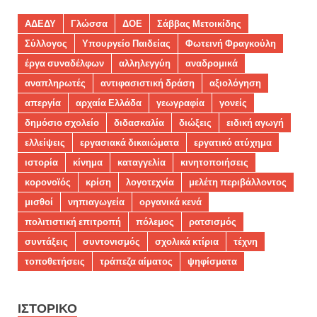
ΑΔΕΔΥ
Γλώσσα
ΔΟΕ
Σάββας Μετοικίδης
Σύλλογος
Υπουργείο Παιδείας
Φωτεινή Φραγκούλη
έργα συναδέλφων
αλληλεγγύη
αναδρομικά
αναπληρωτές
αντιφασιστική δράση
αξιολόγηση
απεργία
αρχαία Ελλάδα
γεωγραφία
γονείς
δημόσιο σχολείο
διδασκαλία
διώξεις
ειδική αγωγή
ελλείψεις
εργασιακά δικαιώματα
εργατικό ατύχημα
ιστορία
κίνημα
καταγγελία
κινητοποιήσεις
κορονοϊός
κρίση
λογοτεχνία
μελέτη περιβάλλοντος
μισθοί
νηπιαγωγεία
οργανικά κενά
πολιτιστική επιτροπή
πόλεμος
ρατσισμός
συντάξεις
συντονισμός
σχολικά κτίρια
τέχνη
τοποθετήσεις
τράπεζα αίματος
ψηφίσματα
ΙΣΤΟΡΙΚΌ