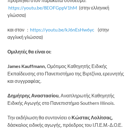
προβληθεί στον παρακάτω σύνδεσμο:
https://youtu.be/8EOFGppV1hM
(στην ελληνική
γλώσσα)
και στον :
https://youtu.be/kJ6nEsHw6yc
(στην
αγγλική γλώσσα)
Ομιλητές θα είναι οι:
James Kauffmann
,
Ομότιμος Καθηγητής Ειδικής
Εκπαίδευσης στο Πανεπιστήμιο της Βιρτζίνια, ερευνητής
και συγγραφέας.
Δημήτρης Αναστασίου
,
Αναπληρωτής Καθηγητής
Ειδικής Αγωγής στο Πανεπιστήμιο Southern Illinois.
Την εκδήλωση θα συντονίσει ο
Κώστας Λολίτσας,
δάσκαλος ειδικής αγωγής, πρόεδρος του Ι.Π.Ε.Μ.-Δ.Ο.Ε.