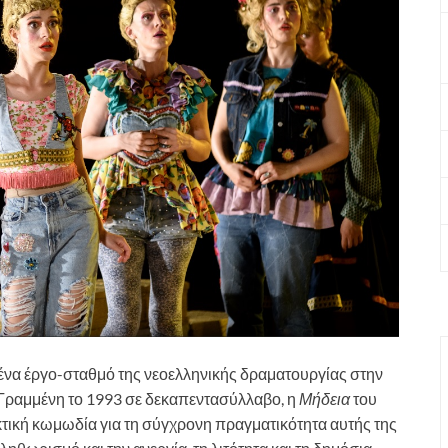
ένα έργο-σταθμό της νεοελληνικής δραματουργίας στην
 Γραμμένη το 1993 σε δεκαπεντασύλλαβο, η
Μήδεια
του
κτική κωμωδία για τη σύγχρονη πραγματικότητα αυτής της