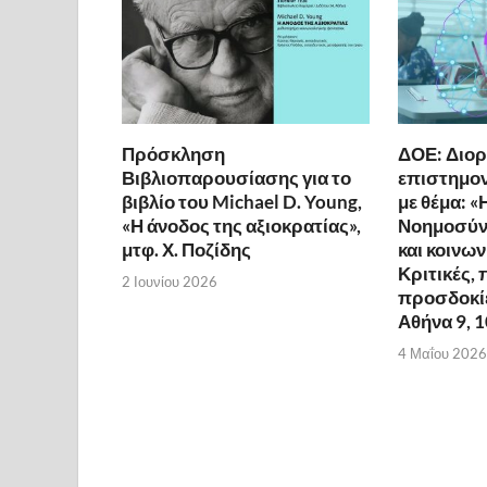
Πρόσκληση
ΔΟΕ: Διο
Βιβλιοπαρουσίασης για το
επιστημον
βιβλίο του Michael D. Young,
με θέμα: «
«Η άνοδος της αξιοκρατίας»,
Νοημοσύνη
μτφ. Χ. Ποζίδης
και κοινω
Κριτικές, 
2 Ιουνίου 2026
προσδοκίε
Αθήνα 9, 
4 Μαΐου 2026