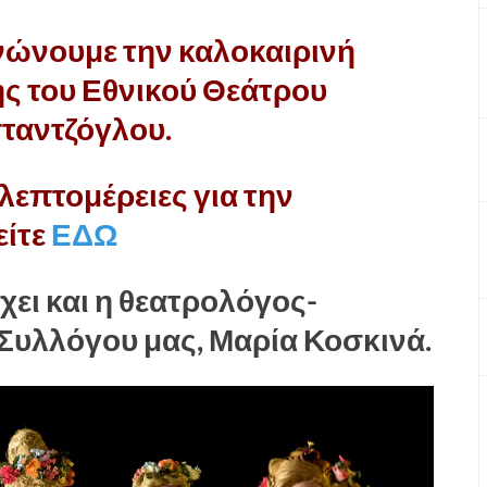
ινώνουμε την καλοκαιρινή
ς του Εθνικού Θεάτρου
σταντζόγλου.
λεπτομέρειες για την
είτε
ΕΔΩ
ει και η θεατρολόγος-
 Συλλόγου μας, Μαρία Κοσκινά.