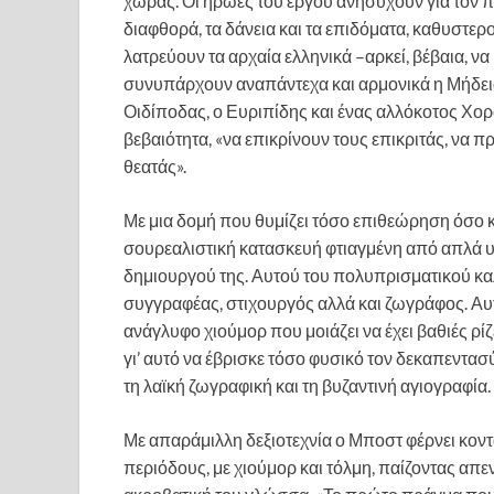
χώρας. Οι ήρωες του έργου ανησυχούν για τον πλ
διαφθορά, τα δάνεια και τα επιδόματα, καθυστερ
λατρεύουν τα αρχαία ελληνικά –αρκεί, βέβαια, ν
συνυπάρχουν αναπάντεχα και αρμονικά η Μήδεια, 
Οιδίποδας, ο Ευριπίδης και ένας αλλόκοτος Χο
βεβαιότητα, «να επικρίνουν τους επικριτάς, να 
θεατάς».
Με μια δομή που θυμίζει τόσο επιθεώρηση όσο κ
σουρεαλιστική κατασκευή φτιαγμένη από απλά υλ
δημιουργού της. Αυτού του πολυπρισματικού κα
συγγραφέας, στιχουργός αλλά και ζωγράφος. Αυτό
ανάγλυφο χιούμορ που μοιάζει να έχει βαθιές ρί
γι’ αυτό να έβρισκε τόσο φυσικό τον δεκαπεντασύ
τη λαϊκή ζωγραφική και τη βυζαντινή αγιογραφία.
Με απαράμιλλη δεξιοτεχνία ο Μποστ φέρνει κοντ
περιόδους, με χιούμορ και τόλμη, παίζοντας απ