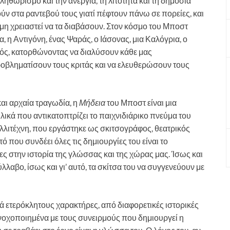
ηθωρισμό και την ανεργία, τη λιτότητα και τη δημόσια
ούν στα ραντεβού τους γιατί πέφτουν πάνω σε πορείες, και
α μη χρειαστεί να τα διαβάσουν. Στον κόσμο του Μποστ
η Αντιγόνη, ένας Ψαράς, ο Ιάσονας, μια Καλόγρια, ο
ρός, κατορθώνοντας να διαλύσουν κάθε μας
προβληματίσουν τους κριτάς και να ελευθερώσουν τους
αι αρχαία τραγωδία, η
Μήδεια
του Μποστ είναι μια
ικά που αντικατοπτρίζει το παιχνιδιάρικο πνεύμα του
λλιτέχνη, που εργάστηκε ως σκιτσογράφος, θεατρικός
 που συνδέει όλες τις δημιουργίες του είναι το
ζες στην ιστορία της γλώσσας και της χώρας μας. Ίσως και
λλαβο, ίσως και γι’ αυτό, τα σκίτσα του να συγγενεύουν με
ά ετερόκλητους χαρακτήρες, από διαφορετικές ιστορικές
ενοχοποιημένα με τους συνειρμούς που δημιουργεί η