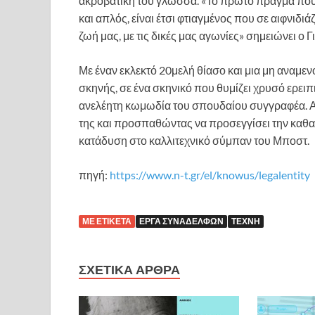
ακροβατική του γλώσσα. «Το πρώτο πράγμα που σ
και απλός, είναι έτσι φτιαγμένος που σε αιφνιδιά
ζωή μας, με τις δικές μας αγωνίες» σημειώνει ο 
Με έναν εκλεκτό 20μελή θίασο και μια μη αναμε
σκηνής, σε ένα σκηνικό που θυμίζει χρυσό ερει
ανελέητη κωμωδία του σπουδαίου συγγραφέα. Α
της και προσπαθώντας να προσεγγίσει την καθαρ
κατάδυση στο καλλιτεχνικό σύμπαν του Μποστ.
πηγή:
https://www.n-t.gr/el/knowus/legalentity
ΜΕ ΕΤΙΚΈΤΑ
ΈΡΓΑ ΣΥΝΑΔΈΛΦΩΝ
ΤΈΧΝΗ
ΣΧΕΤΙΚΆ ΆΡΘΡΑ