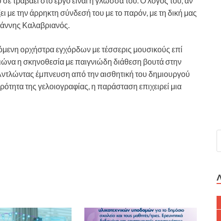
ε τραβάει στο έργο είναι η γλώσσα του. Ο λόγος του, αν
ζει με την άρρηκτη σύνδεσή του με το παρόν, με τη δική μας
Γιάννης Καλαβριανός.
νόμενη ορχήστρα εγχόρδων με τέσσερις μουσικούς επί
πιώνα η σκηνοθεσία με παιγνιώδη διάθεση βουτά στην
ντλώντας έμπνευση από την αισθητική του δημιουργού
ότητα της γελοιογραφίας, η παράσταση επιχειρεί μια