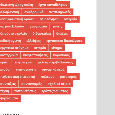
Φωτεινή Φραγκούλη
έργα συναδέλφων
αλληλεγγύη
αναδρομικά
αναπληρωτές
αντιφασιστική δράση
αξιολόγηση
απεργία
αρχαία Ελλάδα
γεωγραφία
γονείς
δημόσιο σχολείο
διδασκαλία
διώξεις
ειδική αγωγή
ελλείψεις
εργασιακά δικαιώματα
εργατικό ατύχημα
ιστορία
κίνημα
καταγγελία
κινητοποιήσεις
κορονοϊός
κρίση
λογοτεχνία
μελέτη περιβάλλοντος
μισθοί
νηπιαγωγεία
οργανικά κενά
πολιτιστική επιτροπή
πόλεμος
ρατσισμός
συντάξεις
συντονισμός
σχολικά κτίρια
τέχνη
τοποθετήσεις
τράπεζα αίματος
ψηφίσματα