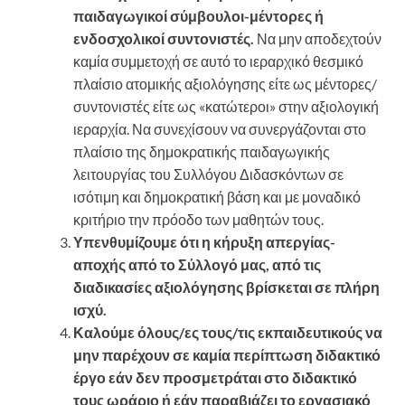
παιδαγωγικοί σύμβουλοι-μέντορες ή
ενδοσχολικοί συντονιστές.
Να μην αποδεχτούν
καμία συμμετοχή σε αυτό το ιεραρχικό θεσμικό
πλαίσιο ατομικής αξιολόγησης είτε ως μέντορες/
συντονιστές είτε ως «κατώτεροι» στην αξιολογική
ιεραρχία. Να συνεχίσουν να συνεργάζονται στο
πλαίσιο της δημοκρατικής παιδαγωγικής
λειτουργίας του Συλλόγου Διδασκόντων σε
ισότιμη και δημοκρατική βάση και με μοναδικό
κριτήριο την πρόοδο των μαθητών τους.
Υπενθυμίζουμε ότι η κήρυξη απεργίας-
αποχής από το Σύλλογό μας, από τις
διαδικασίες αξιολόγησης βρίσκεται σε πλήρη
ισχύ.
Καλούμε όλους/ες τους/τις εκπαιδευτικούς να
μην παρέχουν σε καμία περίπτωση διδακτικό
έργο εάν δεν προσμετράται στο διδακτικό
τους ωράριο ή εάν παραβιάζει το εργασιακό