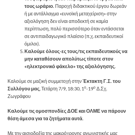
τους ωράριο.
Παροχή διδακτικού έργου δωρεάν
ή με αντάλλαγμα «ευνοϊκή μεταχείριση» στην
αξιολόγηση δεν είναι αποδεκτή σε καμία
περίπτωση, πολύ περισσότερο όταν εντάσσεται
σε αντιπαιδαγωγικό πλαίσιο (π.χ. εκπαιδευτικοί
όμιλοι).
Καλούμε όλους-ες τους/τις εκπαιδευτικούς να
μην καταθέσουν απολύτως τίποτε στον
«ηλεκτρονικό φάκελο» της αξιολόγησης.
Καλούμε σε μαζική συμμετοχή στην
Έκτακτη Γ.Σ. του
ο
ο
Συλλόγου μας
, Τετάρτη 7/9, 18:30, 1
-19
Δ.Σχ.
Ζωγράφου
Καλούμε τις ομοσπονδίες ΔΟΕ και ΟΛΜΕ να πάρουν
θέση άμεσα για τα ζητήματα αυτά.
Με την αισιοδοξία της μακρόχρονης αγωνιστικής μας