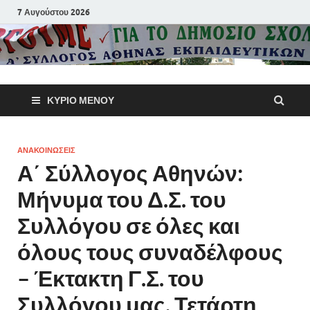
7 Αυγούστου 2026
Α΄ Σύλλογ
ΚΎΡΙΟ ΜΕΝΟΎ
Αθηνών
Εκπαιδευτι
ΑΝΑΚΟΙΝΩΣΕΙΣ
Α΄ Σύλλογος Αθηνών:
Π.Ε.
Μήνυμα του Δ.Σ. του
Συλλόγου σε όλες και
όλους τους συναδέλφους
– Έκτακτη Γ.Σ. του
Συλλόγου μας, Τετάρτη