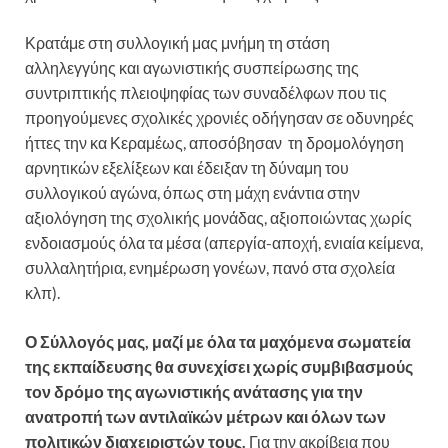
Κρατάμε στη συλλογική μας μνήμη τη στάση
αλληλεγγύης και αγωνιστικής συσπείρωσης της
συντριπτικής πλειοψηφίας των συναδέλφων που τις
προηγούμενες σχολικές χρονιές οδήγησαν σε οδυνηρές
ήττες την κα Κεραμέως, αποσόβησαν τη δρομολόγηση
αρνητικών εξελίξεων και έδειξαν τη δύναμη του
συλλογικού αγώνα, όπως στη μάχη ενάντια στην
αξιολόγηση της σχολικής μονάδας, αξιοποιώντας χωρίς
ενδοιασμούς όλα τα μέσα (απεργία-αποχή, ενιαία κείμενα,
συλλαλητήρια, ενημέρωση γονέων, πανό στα σχολεία
κλπ).
Ο Σύλλογός μας, μαζί με όλα τα μαχόμενα σωματεία
της εκπαίδευσης θα συνεχίσει χωρίς συμβιβασμούς
τον δρόμο της αγωνιστικής ανάτασης για την
ανατροπή των αντιλαϊκών μέτρων και όλων των
πολιτικών διαχειριστών τους.
Για την ακρίβεια που