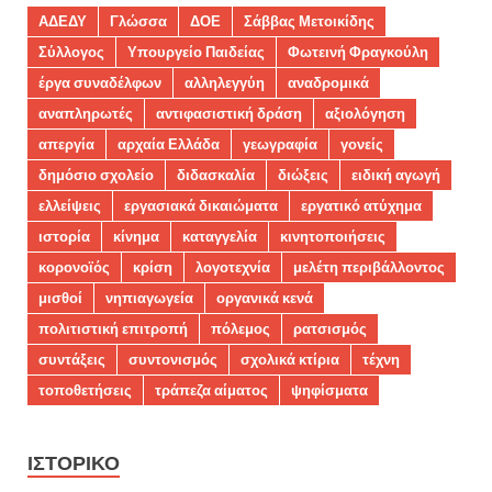
ΑΔΕΔΥ
Γλώσσα
ΔΟΕ
Σάββας Μετοικίδης
Σύλλογος
Υπουργείο Παιδείας
Φωτεινή Φραγκούλη
έργα συναδέλφων
αλληλεγγύη
αναδρομικά
αναπληρωτές
αντιφασιστική δράση
αξιολόγηση
απεργία
αρχαία Ελλάδα
γεωγραφία
γονείς
δημόσιο σχολείο
διδασκαλία
διώξεις
ειδική αγωγή
ελλείψεις
εργασιακά δικαιώματα
εργατικό ατύχημα
ιστορία
κίνημα
καταγγελία
κινητοποιήσεις
κορονοϊός
κρίση
λογοτεχνία
μελέτη περιβάλλοντος
μισθοί
νηπιαγωγεία
οργανικά κενά
πολιτιστική επιτροπή
πόλεμος
ρατσισμός
συντάξεις
συντονισμός
σχολικά κτίρια
τέχνη
τοποθετήσεις
τράπεζα αίματος
ψηφίσματα
ΙΣΤΟΡΙΚΌ