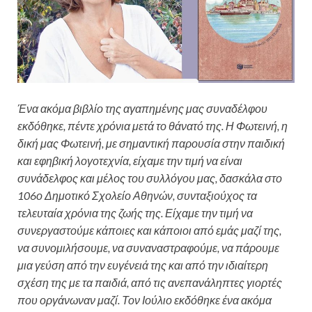
Ένα ακόμα βιβλίο της αγαπημένης μας συναδέλφου
εκδόθηκε, πέντε χρόνια μετά το θάνατό της. Η Φωτεινή, η
δική μας Φωτεινή, με σημαντική παρουσία στην παιδική
και εφηβική λογοτεχνία, είχαμε την τιμή να είναι
συνάδελφος και μέλος του συλλόγου μας, δασκάλα στο
106ο Δημοτικό Σχολείο Αθηνών, συνταξιούχος τα
τελευταία χρόνια της ζωής της. Είχαμε την τιμή να
συνεργαστούμε κάποιες και κάποιοι από εμάς μαζί της,
να συνομιλήσουμε, να συναναστραφούμε, να πάρουμε
μια γεύση από την ευγένειά της και από την ιδιαίτερη
σχέση της με τα παιδιά, από τις ανεπανάληπτες γιορτές
που οργάνωναν μαζί. Τον Ιούλιο εκδόθηκε ένα ακόμα