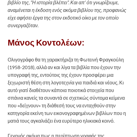
βιβλίο της, “Η ιστορία βλέπει”. Και απ’ ότι γνωρίζουμε,
αναμένεται η έκδοση ενός ακόμα βιβλίου της, προφανώς
είχε αφήσει έργα της στον εκδοτικό οίκο με τον οποίο
συνεργαζόταν.
Μάνος Κοντολέων:
Ολιγογράφο θα τη χαρακτήριζα τη Φωτεινή Φραγκούλη
(1958-2018), αλλά αν και λίγα τα βιβλία που έχουν την
υπογραφή της, εντούτοις της έχουν προσφέρει μια
ξεχωριστή θέση στη λογοτεχνία για παιδιά και νέους. Κι
αυτό γιατί διαθέτουν κάποια ποιοτικά στοιχεία που
σπάνια κανείς τα συναντά σε σχετικώς σύντομα κείμενα
που «δείχνουν» τη διάθεσή τους να ενταχθούν στην
κατηγορία εκείνη των εικονογραφημένων βιβλίων που η
ματιά τους αγκαλιάζει ένα ευρύτερο ηλικιακά κοινό.
Γεγονός ακόμα πως η περίπτωση γραφής της