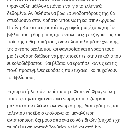
Φραγκούλη μάλλον σπάνια είναι για τα ελληνικά
δεδομένα. Αν θελήσω να βρω «συνοδοιπόρους της, θα
στεκόμουνα στον Χρήστο Μπουλώτη και στην Αργυρώ
Πιπίνη. Και οι τρεις αυτοί συγγραφείς μάς έχουν χαρίσει
βιβλία που η δομή τους έχει έντονη μείξη πεζογραφίας και
ποίησης, η θεματική τους έναν πλουραλισμό ανίχνευσης
της σχέσης ρεαλισμού και φαντασίας και η γραφή τους
μια ξεκάθαρη διάθεση να μην υποκύπτει στην ευκολία του
ευκολοδιάβαστου. Και βέβαια, να κρατήσει κανείς και τις
πολύ προσεγμένες εκδόσεις που τύχανε –και τυχαίνουν–
τα βιβλία τους.
Ξεχωριστή, λοιπόν, περίπτωση η Φωτεινή Φραγκούλη,
που είχε την ατυχία να φύγει νωρίς από τη ζωή και
μάλιστα όταν πλέον η αναγνώριση της ιδιαιτερότητας του
ταλέντου της έβρισκε ολοένα και μεγαλύτερη
ανταπόκριση, όχι μόνο από ένα κοινό ειδικών (συχνά είχε
τιμηθεί με σημαντικά βραβεία), αλλά και από ένα