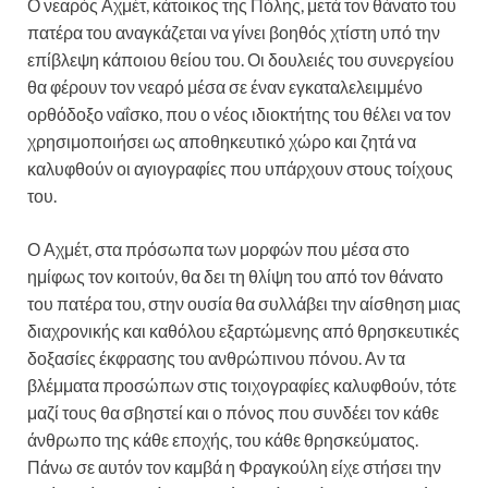
Ο νεαρός Αχμέτ, κάτοικος της Πόλης, μετά τον θάνατο του
πατέρα του αναγκάζεται να γίνει βοηθός χτίστη υπό την
επίβλεψη κάποιου θείου του. Οι δουλειές του συνεργείου
θα φέρουν τον νεαρό μέσα σε έναν εγκαταλελειμμένο
ορθόδοξο ναΐσκο, που ο νέος ιδιοκτήτης του θέλει να τον
χρησιμοποιήσει ως αποθηκευτικό χώρο και ζητά να
καλυφθούν οι αγιογραφίες που υπάρχουν στους τοίχους
του.
Ο Αχμέτ, στα πρόσωπα των μορφών που μέσα στο
ημίφως τον κοιτούν, θα δει τη θλίψη του από τον θάνατο
του πατέρα του, στην ουσία θα συλλάβει την αίσθηση μιας
διαχρονικής και καθόλου εξαρτώμενης από θρησκευτικές
δοξασίες έκφρασης του ανθρώπινου πόνου. Αν τα
βλέμματα προσώπων στις τοιχογραφίες καλυφθούν, τότε
μαζί τους θα σβηστεί και ο πόνος που συνδέει τον κάθε
άνθρωπο της κάθε εποχής, του κάθε θρησκεύματος.
Πάνω σε αυτόν τον καμβά η Φραγκούλη είχε στήσει την