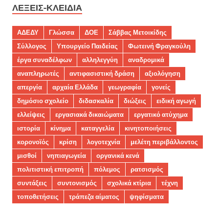
ΛΈΞΕΙΣ-ΚΛΕΙΔΙΆ
ΑΔΕΔΥ
Γλώσσα
ΔΟΕ
Σάββας Μετοικίδης
Σύλλογος
Υπουργείο Παιδείας
Φωτεινή Φραγκούλη
έργα συναδέλφων
αλληλεγγύη
αναδρομικά
αναπληρωτές
αντιφασιστική δράση
αξιολόγηση
απεργία
αρχαία Ελλάδα
γεωγραφία
γονείς
δημόσιο σχολείο
διδασκαλία
διώξεις
ειδική αγωγή
ελλείψεις
εργασιακά δικαιώματα
εργατικό ατύχημα
ιστορία
κίνημα
καταγγελία
κινητοποιήσεις
κορονοϊός
κρίση
λογοτεχνία
μελέτη περιβάλλοντος
μισθοί
νηπιαγωγεία
οργανικά κενά
πολιτιστική επιτροπή
πόλεμος
ρατσισμός
συντάξεις
συντονισμός
σχολικά κτίρια
τέχνη
τοποθετήσεις
τράπεζα αίματος
ψηφίσματα