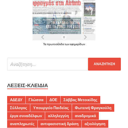
Τα πρωτοσέλιδα των εφημερίδων
ΛΈΞΕΙΣ-ΚΛΕΙΔΙΆ
ΑΔΕΔΥ
Γλώσσα
ΔΟΕ
Σάββας Μετοικίδης
Σύλλογος
Υπουργείο Παιδείας
Φωτεινή Φραγκούλη
έργα συναδέλφων
αλληλεγγύη
αναδρομικά
αναπληρωτές
αντιφασιστική δράση
αξιολόγηση