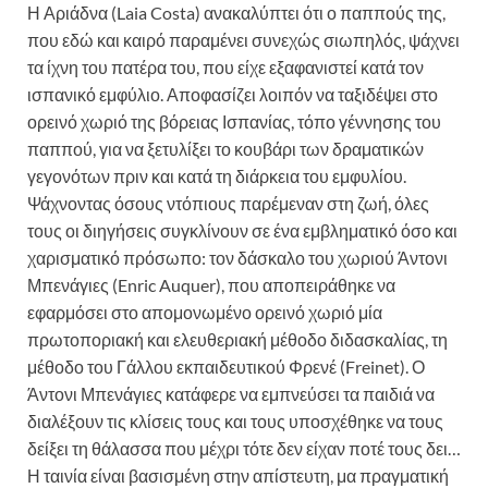
Η Αριάδνα (Laia Costa) ανακαλύπτει ότι ο παππούς της,
που εδώ και καιρό παραμένει συνεχώς σιωπηλός, ψάχνει
τα ίχνη του πατέρα του, που είχε εξαφανιστεί κατά τον
ισπανικό εμφύλιο. Αποφασίζει λοιπόν να ταξιδέψει στο
ορεινό χωριό της βόρειας Ισπανίας, τόπο γέννησης του
παππού, για να ξετυλίξει το κουβάρι των δραματικών
γεγονότων πριν και κατά τη διάρκεια του εμφυλίου.
Ψάχνοντας όσους ντόπιους παρέμεναν στη ζωή, όλες
τους οι διηγήσεις συγκλίνουν σε ένα εμβληματικό όσο και
χαρισματικό πρόσωπο: τον δάσκαλο του χωριού Άντονι
Μπενάγιες (Enric Auquer), που αποπειράθηκε να
εφαρμόσει στο απομονωμένο ορεινό χωριό μία
πρωτοποριακή και ελευθεριακή μέθοδο διδασκαλίας, τη
μέθοδο του Γάλλου εκπαιδευτικού Φρενέ (Freinet). Ο
Άντονι Μπενάγιες κατάφερε να εμπνεύσει τα παιδιά να
διαλέξουν τις κλίσεις τους και τους υποσχέθηκε να τους
δείξει τη θάλασσα που μέχρι τότε δεν είχαν ποτέ τους δει…
Η ταινία είναι βασισμένη στην απίστευτη, μα πραγματική