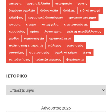
απεργία
αρχαία Ελλάδα
γεωγραφία
γονείς
δημόσιο σχολείο
διδασκαλία
διώξεις
ειδική αγωγή
ελλείψεις
εργασιακά δικαιώματα
εργατικό ατύχημα
ιστορία
κίνημα
καταγγελία
κινητοποιήσεις
κορονοϊός
κρίση
λογοτεχνία
μελέτη περιβάλλοντος
μισθοί
νηπιαγωγεία
οργανικά κενά
πολιτιστική επιτροπή
πόλεμος
ρατσισμός
συντάξεις
συντονισμός
σχολικά κτίρια
τέχνη
τοποθετήσεις
τράπεζα αίματος
ψηφίσματα
ΙΣΤΟΡΙΚΌ
Αύγουστος 2026