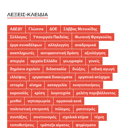
ΛΈΞΕΙΣ-ΚΛΕΙΔΙΆ
ΑΔΕΔΥ
Γλώσσα
ΔΟΕ
Σάββας Μετοικίδης
Σύλλογος
Υπουργείο Παιδείας
Φωτεινή Φραγκούλη
έργα συναδέλφων
αλληλεγγύη
αναδρομικά
αναπληρωτές
αντιφασιστική δράση
αξιολόγηση
απεργία
αρχαία Ελλάδα
γεωγραφία
γονείς
δημόσιο σχολείο
διδασκαλία
διώξεις
ειδική αγωγή
ελλείψεις
εργασιακά δικαιώματα
εργατικό ατύχημα
ιστορία
κίνημα
καταγγελία
κινητοποιήσεις
κορονοϊός
κρίση
λογοτεχνία
μελέτη περιβάλλοντος
μισθοί
νηπιαγωγεία
οργανικά κενά
πολιτιστική επιτροπή
πόλεμος
ρατσισμός
συντάξεις
συντονισμός
σχολικά κτίρια
τέχνη
τοποθετήσεις
τράπεζα αίματος
ψηφίσματα