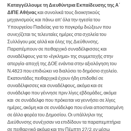
Καταγγέλλουμε τη Διευθύντρια Εκπαίδευσης της Α΄
ΔΙΠΕ Αθήνας
και συνολικά τους διοικητικούς
μηχανισμούς και πάνω απ’ όλα την ηγεσία του
Υπουργείου Παιδείας για το πογκρόμ διώξεων που
συνεχίζεται τις τελευταίες ημέρες στα σχολεία του
Συλλόγου μας αλλά και όλης της Διεύθυνσης.
Παραπέμπουν σε πειθαρχικό συναδέλφισσες και
συναδέλφους για το «έγκλημα» της συμμετοχής στην
απεργία-αποχή της ΔΟΕ ενάντια στην αξιολόγηση του
Ν.4823 που επιδιώκει να διαλύσει το δημόσιο σχολείο.
Εκατοντάδες πειθαρχικά έχουν ήδη επιδοθεί σε
συναδέλφισσες και συναδέλφους, ακόμα και σε
συνάδελφο που γέννησε πριν λίγες εβδομάδες, ακόμα
και σε συνάδελφο που πρόκειται να γεννήσει σε λίγες
ημέρες, ακόμη και σε συνάδελφο που είναι αποσπασμένη
σε άλλο φορέα του Δημοσίου. Οι υπάλληλοι της
Διεύθυνσης συνέχισαν να επιδίδουν τα παραπεμπτήρια
σε πειθαρχικό ακόμα και την Πέμπτη 27/2, εν μέσω