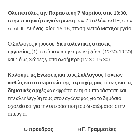
Όλοι και όλες την Παρασκευή 7 Μαρτίου, στις 13:30,
στην κεντρική συγκέντρωση
των 7 Συλλόγων ΠΕ, στην
Α΄ ΔΙΠΕ Αθήνας, Χίου 16-18, στάση Μετρό Μεταξουργείο.
Ο Σύλλογος κηρύσσει
διευκολυντικές στάσεις
εργασίας
, (1) μία ώρα για την πρωινή ζώνη (12:30-13.30)
και 1 έως 3 ώρες για το ολοήμερο (12.30-15.30).
Καλούμε τις Ενώσεις και τους Συλλόγους Γονέων
καθώς και τα σωματεία της περιοχής μας
, όπως
και τις
δημοτικές αρχές
να εκφράσουν τη συμπαράσταση και
την αλληλεγγύη τους στον αγώνα μας για το δημόσιο
σχολείο και για την υπεράσπιση του δικαιώματος στην
απεργία.
O πρόεδρος H Γ. Γραμματέας