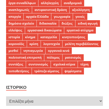
έργα συναδέλφων
αλληλεγγύη
αναδρομικά
αναπληρωτές
αντιφασιστική δράση
αξιολόγηση
απεργία
αρχαία Ελλάδα
γεωγραφία
γονείς
δημόσιο σχολείο
διδασκαλία
διώξεις
ειδική αγωγή
ελλείψεις
εργασιακά δικαιώματα
εργατικό ατύχημα
ιστορία
κίνημα
καταγγελία
κινητοποιήσεις
κορονοϊός
κρίση
λογοτεχνία
μελέτη περιβάλλοντος
μισθοί
νηπιαγωγεία
οργανικά κενά
πολιτιστική επιτροπή
πόλεμος
ρατσισμός
συντάξεις
συντονισμός
σχολικά κτίρια
τέχνη
τοποθετήσεις
τράπεζα αίματος
ψηφίσματα
ΙΣΤΟΡΙΚΌ