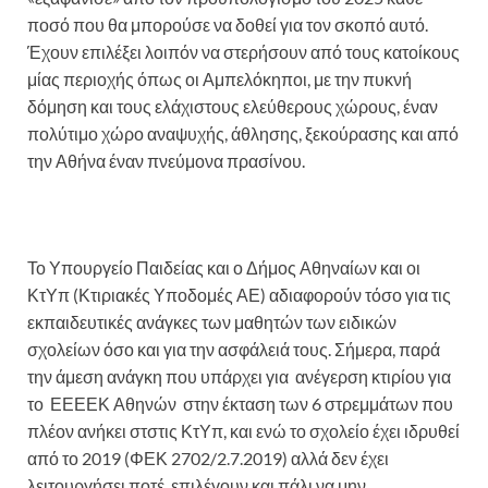
ποσό που θα μπορούσε να δοθεί για τον σκοπό αυτό.
Έχουν επιλέξει λοιπόν να στερήσουν από τους κατοίκους
μίας περιοχής όπως οι Αμπελόκηποι, με την πυκνή
δόμηση και τους ελάχιστους ελεύθερους χώρους, έναν
πολύτιμο χώρο αναψυχής, άθλησης, ξεκούρασης και από
την Αθήνα έναν πνεύμονα πρασίνου.
Το Υπουργείο Παιδείας και ο Δήμος Αθηναίων και οι
ΚτΥπ (Κτιριακές Υποδομές ΑΕ) αδιαφορούν τόσο για τις
εκπαιδευτικές ανάγκες των μαθητών των ειδικών
σχολείων όσο και για την ασφάλειά τους. Σήμερα, παρά
την άμεση ανάγκη που υπάρχει για ανέγερση κτιρίου για
το ΕΕΕΕΚ Αθηνών στην έκταση των 6 στρεμμάτων που
πλέον ανήκει στστις ΚτΥπ, και ενώ το σχολείο έχει ιδρυθεί
από το 2019 (ΦΕΚ 2702/2.7.2019) αλλά δεν έχει
λειτουργήσει ποτέ, επιλέγουν και πάλι να μην