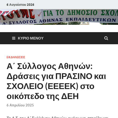
6 Αυγούστου 2026
Α΄ Σύλλογ
ΚΎΡΙΟ ΜΕΝΟΎ
Αθηνών
Εκπαιδευτι
EKΔΗΛΩΣΕΙΣ
Α΄ Σύλλογος Αθηνών:
Π.Ε.
Δράσεις για ΠΡΑΣΙΝΟ και
ΣΧΟΛΕΙΟ (ΕΕΕΕΚ) στο
οικόπεδο της ΔΕΗ
6 Απριλίου 2025