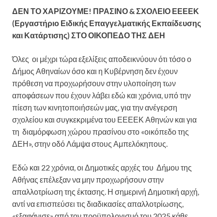
ΔΕΝ ΤΟ ΧΑΡΙΖΟΥΜΕ! ΠΡΑΣΙΝΟ & ΣΧΟΛΕΙΟ ΕΕΕΕΚ
(Εργαστήριο Ειδικής Επαγγελματικής Εκπαίδευσης
και Κατάρτισης) ΣΤΟ ΟΙΚΟΠΕΔΟ ΤΗΣ ΔΕΗ
Όλες οι μέχρι τώρα εξελίξεις αποδεικνύουν ότι τόσο ο
Δήμος Αθηναίων όσο και η Κυβέρνηση δεν έχουν
πρόθεση να προχωρήσουν στην υλοποίηση των
αποφάσεων που έχουν λάβει εδώ και χρόνια, υπό την
πίεση των κινητοποιήσεών μας, για την ανέγερση
σχολείου και συγκεκριμένα του ΕΕΕΕΚ Αθηνών και για
τη διαμόρφωση χώρου πρασίνου στο «οικόπεδο της
ΔΕΗ», στην οδό Λάμψα στους Αμπελόκηπους.
Εδώ και 22 χρόνια, οι Δημοτικές αρχές του Δήμου της
Αθήνας επέλεξαν να μην προχωρήσουν στην
απαλλοτρίωση της έκτασης. Η σημερινή Δημοτική αρχή,
αντί να επισπεύσει τις διαδικασίες απαλλοτρίωσης,
«εξαφάνισε» από τον προϋπολογισμό του 2025 κάθε