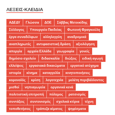
ΛΈΞΕΙΣ-ΚΛΕΙΔΙΆ
ΑΔΕΔΥ
Γλώσσα
ΔΟΕ
Σάββας Μετοικίδης
Σύλλογος
Υπουργείο Παιδείας
Φωτεινή Φραγκούλη
έργα συναδέλφων
αλληλεγγύη
αναδρομικά
αναπληρωτές
αντιφασιστική δράση
αξιολόγηση
απεργία
αρχαία Ελλάδα
γεωγραφία
γονείς
δημόσιο σχολείο
διδασκαλία
διώξεις
ειδική αγωγή
ελλείψεις
εργασιακά δικαιώματα
εργατικό ατύχημα
ιστορία
κίνημα
καταγγελία
κινητοποιήσεις
κορονοϊός
κρίση
λογοτεχνία
μελέτη περιβάλλοντος
μισθοί
νηπιαγωγεία
οργανικά κενά
πολιτιστική επιτροπή
πόλεμος
ρατσισμός
συντάξεις
συντονισμός
σχολικά κτίρια
τέχνη
τοποθετήσεις
τράπεζα αίματος
ψηφίσματα