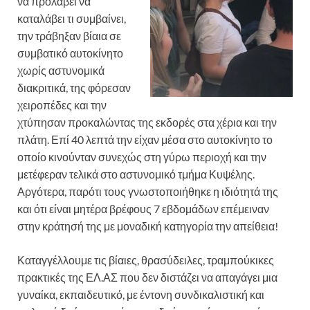
να προλάβει να
καταλάβει τι συμβαίνει,
την τράβηξαν βίαια σε
συμβατικό αυτοκίνητο
χωρίς αστυνομικά
διακριτικά, της φόρεσαν
χειροπέδες και την
χτύπησαν προκαλώντας της εκδορές στα χέρια και την
πλάτη. Επί 40 λεπτά την είχαν μέσα στο αυτοκίνητο το
οποίο κινούνταν συνεχώς στη γύρω περιοχή και την
μετέφεραν τελικά στο αστυνομικό τμήμα Κυψέλης.
Αργότερα, παρότι τους γνωστοποιήθηκε η ιδιότητά της
και ότι είναι μητέρα βρέφους 7 εβδομάδων επέμειναν
στην κράτησή της με μοναδική κατηγορία την απείθεια!
Καταγγέλλουμε τις βίαιες, θρασύδειλες, τραμπούκικες
πρακτικές της ΕΛ.ΑΣ που δεν διστάζει να απαγάγει μια
γυναίκα, εκπαιδευτικό, με έντονη συνδικαλιστική και