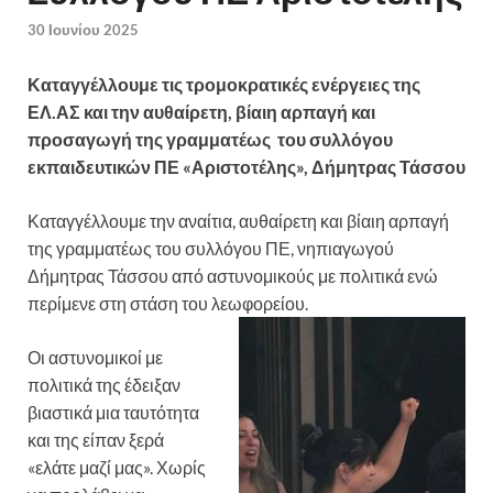
30 Ιουνίου 2025
Καταγγέλλουμε τις τρομοκρατικές ενέργειες της
ΕΛ.ΑΣ και την αυθαίρετη,
βίαιη αρπαγή και
προσαγωγή της γραμματέως
του συλλόγου
εκπαιδευτικών ΠΕ «Αριστοτέλης», Δήμητρας Τάσσου
Καταγγέλλουμε την αναίτια, αυθαίρετη και βίαιη αρπαγή
της γραμματέως του συλλόγου ΠΕ, νηπιαγωγού
Δήμητρας Τάσσου από αστυνομικούς με πολιτικά ενώ
περίμενε στη στάση του λεωφορείου.
Οι αστυνομικοί με
πολιτικά της έδειξαν
βιαστικά μια ταυτότητα
και της είπαν ξερά
«ελάτε μαζί μας». Χωρίς