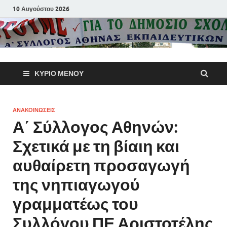
10 Αυγούστου 2026
Α΄ Σύλλογ
ΚΎΡΙΟ ΜΕΝΟΎ
Αθηνών
Εκπαιδευτι
ΑΝΑΚΟΙΝΩΣΕΙΣ
Α΄ Σύλλογος Αθηνών:
Π.Ε.
Σχετικά με τη βίαιη και
αυθαίρετη προσαγωγή
της νηπιαγωγού
γραμματέως του
Συλλόγου ΠΕ Αριστοτέλης