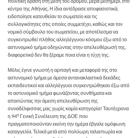
πολιτική δράση στη μέση του δρόμου, μέρα μεσημέρι, στο
κέντρο της Αθήνας. Η ίδια αντέδρασε αποφασιστικά,
ειδοποίησε κατευθείαν το σωματείο και τις
συλλογικότητες στις οποίες συμμετέχει, καθώς και τον
νομικό σύμβουλο του σωματείου, με αποτέλεσμα να
συγκεντρωθεί πλήθος αλληλέγγυου κόσμου έξω από το
αστυνομικό τμήμα οδηγώντας στην απελευθέρωσή της,
διαφορετικά δεν θα ξέραμε ποια είναι η τύχη της.
Μόλις έγινε γνωστή η αρπαγή και μεταφορά της στο
αστυνομικό τμήμα με άμεσα αντανακλαστικά δεκάδες
εκπαιδευτικοί και αλληλέγγυοι συγκεντρώθηκαν έξω από
το αστυνομικό τμήμα φωνάζοντας συνθήματα και
απαιτώντας την άμεση απελευθέρωση της
συναδέλφισσας μας χωρίς καμία κατηγορία! Ταυτόχρονα
η
η 94
Γενική Συνέλευση της ΔΟΕ που
πραγματοποιούνταν εκείνη την ημέρα έβγαλε ομόφωνη
καταγγελία. Τελικά μετά από πολύωρη ταλαιπωρία και