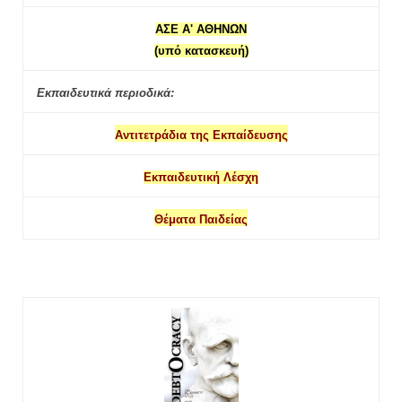
ΑΣΕ Α' ΑΘΗΝΩΝ
(υπό κατασκευή)
Εκπαιδευτικά περιοδικά:
Αντιτετράδια της Εκπαίδευσης
Εκπαιδευτική Λέσχη
Θέματα Παιδείας