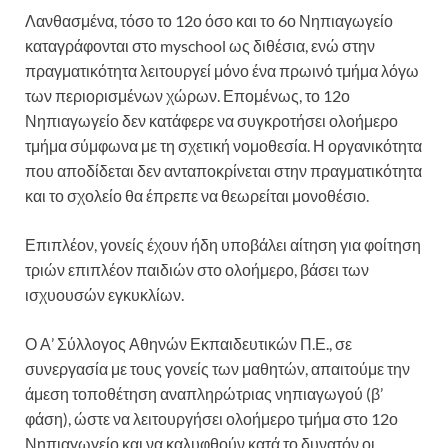
Λανθασμένα, τόσο το 12ο όσο και το 6ο Νηπιαγωγείο
καταγράφονται στο myschool ως διθέσια, ενώ στην
πραγματικότητα λειτουργεί μόνο ένα πρωινό τμήμα λόγω
των περιορισμένων χώρων. Επομένως, το 12ο
Νηπιαγωγείο δεν κατάφερε να συγκροτήσει ολοήμερο
τμήμα σύμφωνα με τη σχετική νομοθεσία. Η οργανικότητα
που αποδίδεται δεν ανταποκρίνεται στην πραγματικότητα
και το σχολείο θα έπρεπε να θεωρείται μονοθέσιο.
Επιπλέον, γονείς έχουν ήδη υποβάλει αίτηση για φοίτηση
τριών επιπλέον παιδιών στο ολοήμερο, βάσει των
ισχυουσών εγκυκλίων.
Ο Α’ Σύλλογος Αθηνών Εκπαιδευτικών Π.Ε., σε
συνεργασία με τους γονείς των μαθητών, απαιτούμε την
άμεση τοποθέτηση αναπληρώτριας νηπιαγωγού (β’
φάση), ώστε να λειτουργήσει ολοήμερο τμήμα στο 12ο
Νηπιαγωγείο και να καλυφθούν κατά το δυνατόν οι