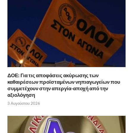
ΔΟΕ: Για τις αποφάσεις ακύρωσης των
καθαιρέσεων προϊσταμένων νηπιαγωγείων που
συμμετέχουν στην απεργία-αποχή από την
αξιολόγηση
3 Αυγούστου 2026