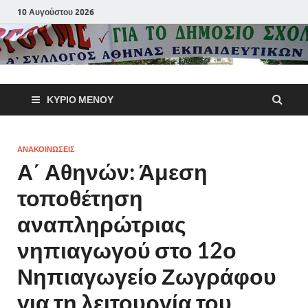
10 Αυγούστου 2026
Α΄ Σύλλογ
ΚΎΡΙΟ ΜΕΝΟΎ
Αθηνών
Εκπαιδευτι
ΑΝΑΚΟΙΝΩΣΕΙΣ
Α΄ Αθηνών: Άμεση
Π.Ε.
τοποθέτηση
αναπληρώτριας
νηπιαγωγού στο 12ο
Νηπιαγωγείο Ζωγράφου
για τη λειτουργία του