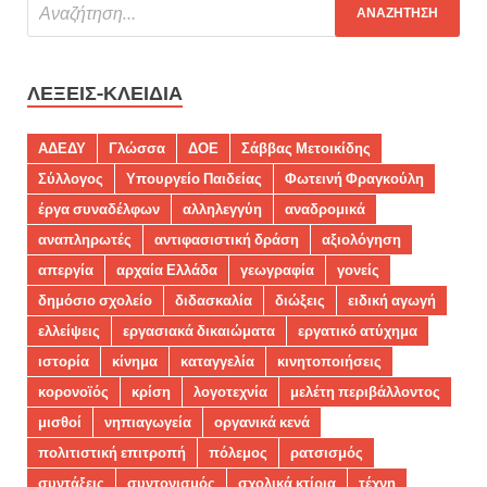
ΛΈΞΕΙΣ-ΚΛΕΙΔΙΆ
ΑΔΕΔΥ
Γλώσσα
ΔΟΕ
Σάββας Μετοικίδης
Σύλλογος
Υπουργείο Παιδείας
Φωτεινή Φραγκούλη
έργα συναδέλφων
αλληλεγγύη
αναδρομικά
αναπληρωτές
αντιφασιστική δράση
αξιολόγηση
απεργία
αρχαία Ελλάδα
γεωγραφία
γονείς
δημόσιο σχολείο
διδασκαλία
διώξεις
ειδική αγωγή
ελλείψεις
εργασιακά δικαιώματα
εργατικό ατύχημα
ιστορία
κίνημα
καταγγελία
κινητοποιήσεις
κορονοϊός
κρίση
λογοτεχνία
μελέτη περιβάλλοντος
μισθοί
νηπιαγωγεία
οργανικά κενά
πολιτιστική επιτροπή
πόλεμος
ρατσισμός
συντάξεις
συντονισμός
σχολικά κτίρια
τέχνη