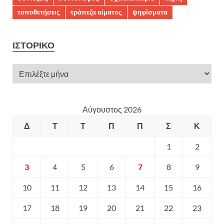
τοποθετήσεις
τράπεζα αίματος
ψηφίσματα
ΙΣΤΟΡΙΚΌ
Αύγουστος 2026
Δ
Τ
Τ
Π
Π
Σ
Κ
1
2
3
4
5
6
7
8
9
10
11
12
13
14
15
16
17
18
19
20
21
22
23