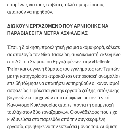
επομένως για τους επιβάτες, αλλά τιμωρεί όσους
απαιτούν να τηρηθούν.
ΔΙΩΚΟΥΝ ΕΡΓΑΖΟΜΕΝΟ ΠΟΥ ΑΡΝΗΘΗΚΕ ΝΑ
ΠΑΡΑΒΙΑΣΕΙ ΤΑ ΜΕΤΡΑ ΑΣΦΑΛΕΙΑΣ
Έτσι, η διοίκηση, προκλητική για μια ακόμα φορά, κάλεσε
σε απολογία τον Νίκο Τσακλίδη, συνδικαλιστή, εκλεγμένο
στο ΔΣ του Σωματείου Εργαζομένων στην «Hellenic
Train» και συγγενή θύματος του εγκλήματος των Τεμπών,
με την κατηγορία ότι «προκάλεσε υπηρεσιακή ανωμαλία»
επειδή τόλμησε να απαιτήσει να τηρηθούν οι κανονισμοί
ασφαλείας. Πρόκειται για την εργασία ζεύξης-απόζευξης
βαγονιών και μηχανών που σύμφωνα με τον Γενικό
Κανονισμό Κυκλοφορίας απαιτεί πάντα τη συμμετοχή
τουλάχιστον δύο εργαζομένων. Ο συνάδελφος που είχε
κινδυνεύσει στο παρελθόν από την συγκεκριμένη
εργασία, αρνήθηκε να την εκτελέσει μόνος του. Δυόμιση