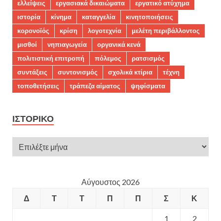
ελλείψεις
εργασιακά δικαιώματα
εργατικό ατύχημα
ιστορία
κίνημα
καταγγελία
κινητοποιήσεις
κορονοϊός
κρίση
λογοτεχνία
μελέτη περιβάλλοντος
μισθοί
νηπιαγωγεία
οργανικά κενά
πολιτιστική επιτροπή
πόλεμος
ρατσισμός
συντάξεις
συντονισμός
σχολικά κτίρια
τέχνη
τοποθετήσεις
τράπεζα αίματος
ψηφίσματα
ΙΣΤΟΡΙΚΌ
Αύγουστος 2026
Δ
Τ
Τ
Π
Π
Σ
Κ
1
2