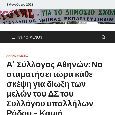
8 Αυγούστου 2026
Α΄ Σύλλογ
ΚΎΡΙΟ ΜΕΝΟΎ
Αθηνών
Εκπαιδευτι
ΑΝΑΚΟΙΝΩΣΕΙΣ
Α΄ Σύλλογος Αθηνών: Να
Π.Ε.
σταματήσει τώρα κάθε
σκέψη για δίωξη των
μελών του ΔΣ του
Συλλόγου υπαλλήλων
Ρόδου – Καμιά