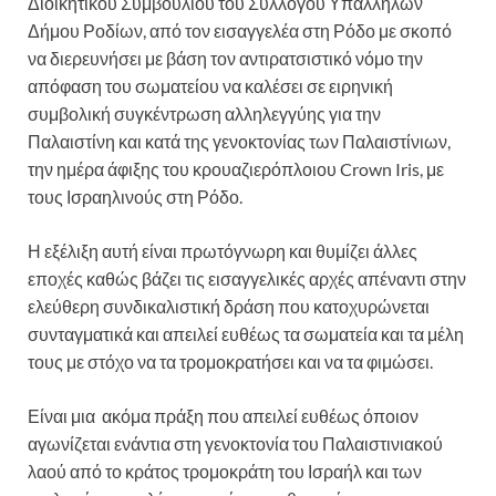
Διοικητικού Συμβουλίου του Συλλόγου Υπαλλήλων
Δήμου Ροδίων, από τον εισαγγελέα στη Ρόδο με σκοπό
να διερευνήσει με βάση τον αντιρατσιστικό νόμο την
απόφαση του σωματείου να καλέσει σε ειρηνική
συμβολική συγκέντρωση αλληλεγγύης για την
Παλαιστίνη και κατά της γενοκτονίας των Παλαιστίνιων,
την ημέρα άφιξης του κρουαζιερόπλοιου Crown Iris, με
τους Ισραηλινούς στη Ρόδο.
Η εξέλιξη αυτή είναι πρωτόγνωρη και θυμίζει άλλες
εποχές καθώς βάζει τις εισαγγελικές αρχές απέναντι στην
ελεύθερη συνδικαλιστική δράση που κατοχυρώνεται
συνταγματικά και απειλεί ευθέως τα σωματεία και τα μέλη
τους με στόχο να τα τρομοκρατήσει και να τα φιμώσει.
Είναι μια ακόμα πράξη που απειλεί ευθέως όποιον
αγωνίζεται ενάντια στη γενοκτονία του Παλαιστινιακού
λαού από το κράτος τρομοκράτη του Ισραήλ και των