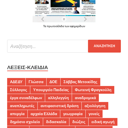
Τα πρωτοσέλιδα των εφημερίδων
ΛΈΞΕΙΣ-ΚΛΕΙΔΙΆ
ΑΔΕΔΥ
Γλώσσα
ΔΟΕ
Σάββας Μετοικίδης
Σύλλογος
Υπουργείο Παιδείας
Φωτεινή Φραγκούλη
έργα συναδέλφων
αλληλεγγύη
αναδρομικά
αναπληρωτές
αντιφασιστική δράση
αξιολόγηση
απεργία
αρχαία Ελλάδα
γεωγραφία
γονείς
δημόσιο σχολείο
διδασκαλία
διώξεις
ειδική αγωγή