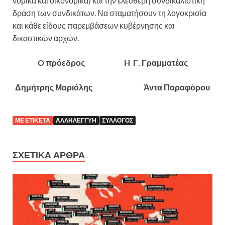
νομικά και οικονομικά) και την ελεύθερη συνδικαλιστική
δράση των συνδικάτων. Να σταματήσουν τη λογοκρισία
και κάθε είδους παρεμβάσεων κυβέρνησης και
δικαστικών αρχών.
O πρόεδρος H Γ. Γραμματέας
Δημήτρης Μαριόλης Άντα Παραφόρου
ΜΕ ΕΤΙΚΈΤΑ
ΑΛΛΗΛΕΓΓΎΗ
ΣΎΛΛΟΓΟΣ
ΣΧΕΤΙΚΆ ΆΡΘΡΑ