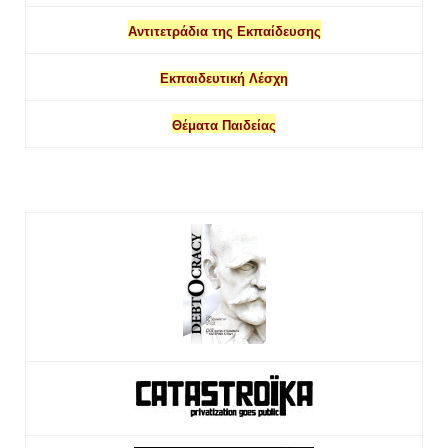
Αντιτετράδια της Εκπαίδευσης
Εκπαιδευτική Λέσχη
Θέματα Παιδείας