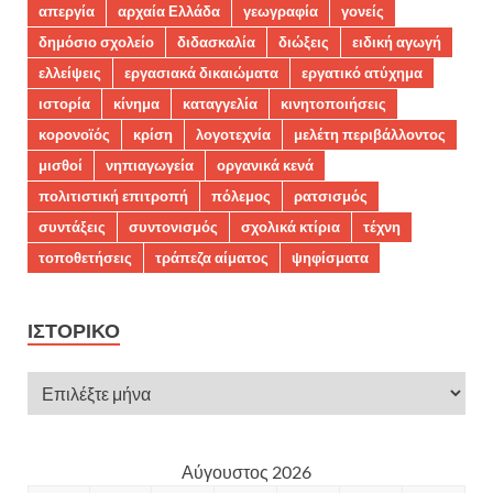
απεργία
αρχαία Ελλάδα
γεωγραφία
γονείς
δημόσιο σχολείο
διδασκαλία
διώξεις
ειδική αγωγή
ελλείψεις
εργασιακά δικαιώματα
εργατικό ατύχημα
ιστορία
κίνημα
καταγγελία
κινητοποιήσεις
κορονοϊός
κρίση
λογοτεχνία
μελέτη περιβάλλοντος
μισθοί
νηπιαγωγεία
οργανικά κενά
πολιτιστική επιτροπή
πόλεμος
ρατσισμός
συντάξεις
συντονισμός
σχολικά κτίρια
τέχνη
τοποθετήσεις
τράπεζα αίματος
ψηφίσματα
ΙΣΤΟΡΙΚΌ
Αύγουστος 2026