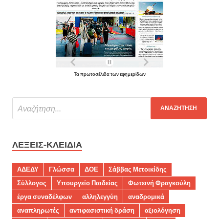
Τα πρωτοσέλιδα των εφημερίδων
ΛΈΞΕΙΣ-ΚΛΕΙΔΙΆ
ΑΔΕΔΥ
Γλώσσα
ΔΟΕ
Σάββας Μετοικίδης
Σύλλογος
Υπουργείο Παιδείας
Φωτεινή Φραγκούλη
έργα συναδέλφων
αλληλεγγύη
αναδρομικά
αναπληρωτές
αντιφασιστική δράση
αξιολόγηση