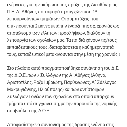
ενέργειες για την ακύρωση της πράξης της Διευθύντριας
Π.Ε. Α΄ Αθήνας που αφορά τη συγχώνευση 15
λειτουργούντων τμημάτων. Οι συμπτύξεις που
επιχειρούνται 2 μήνες μετά την έναρξη της σχ. χρονιάς ως
αποτέλεσμα των ελλιπών προσλήψεων, διαλύουν τη
λειτουργία των σχολείων μας. Τα παιδιά χάνουν τις/τους
εκπαιδευτικούς τους, διαταράσσεται η καθημερινότητά
τους, εκπαιδευτικοί μετακινούνται στην μέση της χρονιάς !
Στο πλαίσιο αυτό πραγματοποιήθηκε συνάντηση του Δ.Σ.
της Δ.Ο.Ε., των 7 Συλλόγων της Α΄ Αθήνας (Αθηνά,
Αριστοτέλης, Ρόζα Ιμβριώτη, Παρθενώνας, Α΄ Σύλλογος,
Μακρυγιάννης, Ηλιούπολης) και των αντίστοιχων
Συλλόγων Γονέων των σχολείων στα οποία υπάρχουν
τμήματα υπό συγχώνευση, με την παρουσία της νομικής
συμβούλου της Δ.Ο.Ε..
Αποφασίστηκε ο συντονισμός της δράσης ενάντια στις