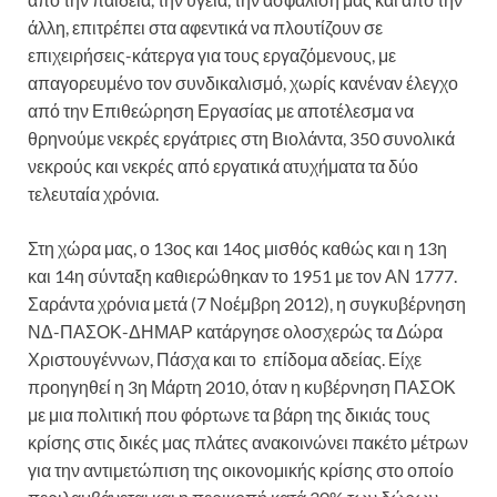
άλλη, επιτρέπει στα αφεντικά να πλουτίζουν σε
επιχειρήσεις-κάτεργα για τους εργαζόμενους, με
απαγορευμένο τον συνδικαλισμό, χωρίς κανέναν έλεγχο
από την Επιθεώρηση Εργασίας με αποτέλεσμα να
θρηνούμε νεκρές εργάτριες στη Βιολάντα, 350 συνολικά
νεκρούς και νεκρές από εργατικά ατυχήματα τα δύο
τελευταία χρόνια.
Στη χώρα μας, ο 13ος και 14ος μισθός καθώς και η 13η
και 14η σύνταξη καθιερώθηκαν το 1951 με τον ΑΝ 1777.
Σαράντα χρόνια μετά (7 Νοέμβρη 2012), η συγκυβέρνηση
ΝΔ-ΠΑΣΟΚ-ΔΗΜΑΡ κατάργησε ολοσχερώς τα Δώρα
Χριστουγέννων, Πάσχα και το επίδομα αδείας. Είχε
προηγηθεί η 3η Μάρτη 2010, όταν η κυβέρνηση ΠΑΣΟΚ
με μια πολιτική που φόρτωνε τα βάρη της δικιάς τους
κρίσης στις δικές μας πλάτες ανακοινώνει πακέτο μέτρων
για την αντιμετώπιση της οικονομικής κρίσης στο οποίο