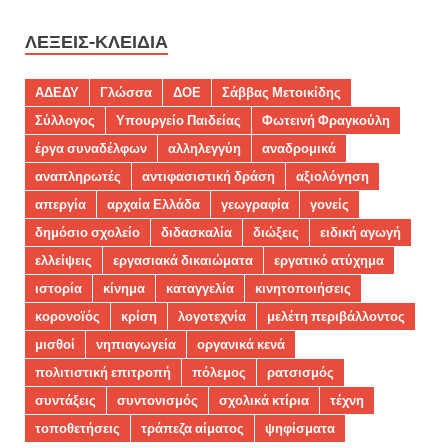
ΛΈΞΕΙΣ-ΚΛΕΙΔΙΆ
ΑΔΕΔΥ
Γλώσσα
ΔΟΕ
Σάββας Μετοικίδης
Σύλλογος
Υπουργείο Παιδείας
Φωτεινή Φραγκούλη
έργα συναδέλφων
αλληλεγγύη
αναδρομικά
αναπληρωτές
αντιφασιστική δράση
αξιολόγηση
απεργία
αρχαία Ελλάδα
γεωγραφία
γονείς
δημόσιο σχολείο
διδασκαλία
διώξεις
ειδική αγωγή
ελλείψεις
εργασιακά δικαιώματα
εργατικό ατύχημα
ιστορία
κίνημα
καταγγελία
κινητοποιήσεις
κορονοϊός
κρίση
λογοτεχνία
μελέτη περιβάλλοντος
μισθοί
νηπιαγωγεία
οργανικά κενά
πολιτιστική επιτροπή
πόλεμος
ρατσισμός
συντάξεις
συντονισμός
σχολικά κτίρια
τέχνη
τοποθετήσεις
τράπεζα αίματος
ψηφίσματα