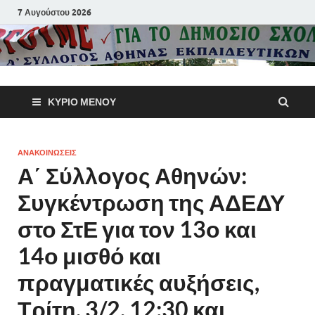
7 Αυγούστου 2026
Α΄ Σύλλογ
ΚΎΡΙΟ ΜΕΝΟΎ
Αθηνών
Εκπαιδευτι
ΑΝΑΚΟΙΝΩΣΕΙΣ
Α΄ Σύλλογος Αθηνών:
Π.Ε.
Συγκέντρωση της ΑΔΕΔΥ
στο ΣτΕ για τον 13ο και
14ο μισθό και
πραγματικές αυξήσεις,
Τρίτη, 3/2, 12:30 και