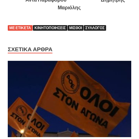
Μαριόλης
ΜΕ ΕΤΙΚΈΤΑ
ΚΙΝΗΤΟΠΟΙΉΣΕΙΣ
ΜΙΣΘΟΊ
ΣΎΛΛΟΓΟΣ
ΣΧΕΤΙΚΆ ΆΡΘΡΑ