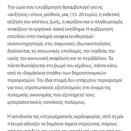
Την ώρα που η κυβέρνηση θριαμβολογεί για τις
«αυξήσεις» στους μισθούς μας (15-20 ευρώ), η εκθετική
αύξηση του κόστους ζωής, η ακρίβεια και ο πληθωρισμός
τσακίζουν το εργατικό-λαϊκό εισόδημα. Η κυβέρνηση
επενδύει στον σκληρό νεοφιλελευθερισμό/
νεοσυντηρητισμό, στις σαρωτικές ιδιωτικοποιήσεις
διαλύοντας τις κοινωνικές υποδομές, την παιδεία, την
υγεία, την κοινωνική ασφάλιση και το περιβάλλον. Τα
πάντα θυσιάζονται στο βωμό του κέρδους, πάντα κάτω
από τη «δαμόκλεια σπάθη» των δημοσιονομικών
περιορισμών. Την ίδια στιγμή δεν υπάρχουν περιορισμοί
για τους στρατιωτικούς εξοπλισμούς στο όνομα της
πολεμικής οικονομίας που εξυπηρετεί τους
ιμπεριαλιστικούς νατοϊκούς πολέμους.
Η ασυδοσία της επιχειρηματικής κερδοφορίας, από τη μία
πλευρά αδειάζει τα δημόσια ταμεία στερώντας πόρους
από την παιδεία, την υγεία, την ασφάλισή μας και από την