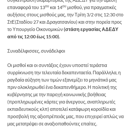
ου
ου
επαναφορά του 13
και 14
μισθού, για πραγματικές
αυξήσεις στους μισθούς μας, την Τρίτη 3/2 στις 12:30 στο
ΣτΕ(Σταδίου 27 και Δραγατσανίου) και στην πορεία προς
το Υπουργείο Οικονομικών
(στάση εργασίας ΑΔΕΔΥ
από τις 12:00 έως 15:00).
Συναδέλφισσες, συνάδελφοι
Οι μισθοί και οι συντάξεις έχουν υποστεί τεράστια
συρρίκνωση την τελευταία δεκαπενταετία. Παράλληλα, η
ραγδαία αύξηση των τιμών εξανεμίζει το μηνιάτικό μας
πριν ολοκληρωθεί ένα δεκαπενθήμερο. Η πολιτική της
κυβέρνησης με την παροχή κοινωνικής βοήθειας
(προπληρωμένες κάρτες για άνεργους, αναπληρωτές
εκπαιδευτικούς κλπ) αποτελεί κατάφωρη κοροϊδία και
προσβολή της αξιοπρέπειάς μας, που επιχειρεί απλώς να
μας μετατρέψει σε αναξιοπαθούντες επαίτες.