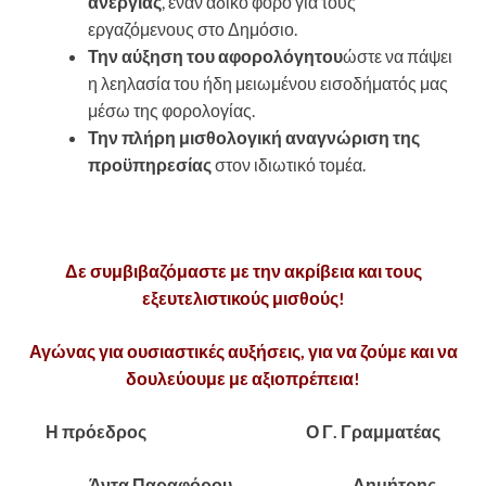
ανεργίας
, έναν άδικο φόρο για τους
εργαζόμενους στο Δημόσιο.
Την αύξηση του αφορολόγητου
ώστε να πάψει
η λεηλασία του ήδη μειωμένου εισοδήματός μας
μέσω της φορολογίας.
Την πλήρη μισθολογική αναγνώριση της
προϋπηρεσίας
στον ιδιωτικό τομέα.
Δε συμβιβαζόμαστε με την ακρίβεια και τους
εξευτελιστικούς μισθούς!
Αγώνας για ουσιαστικές αυξήσεις, για να ζούμε και να
δουλεύουμε με αξιοπρέπεια!
Η πρόεδρος Ο Γ. Γραμματέας
Άντα Παραφόρου Δημήτρης