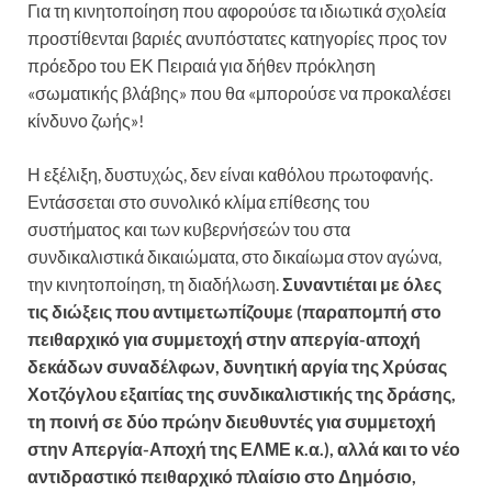
Για τη κινητοποίηση που αφορούσε τα ιδιωτικά σχολεία
προστίθενται βαριές ανυπόστατες κατηγορίες προς τον
πρόεδρο του ΕΚ Πειραιά για δήθεν πρόκληση
«σωματικής βλάβης» που θα «μπορούσε να προκαλέσει
κίνδυνο ζωής»!
Η εξέλιξη, δυστυχώς, δεν είναι καθόλου πρωτοφανής.
Εντάσσεται στο συνολικό κλίμα επίθεσης του
συστήματος και των κυβερνήσεών του στα
συνδικαλιστικά δικαιώματα, στο δικαίωμα στον αγώνα,
την κινητοποίηση, τη διαδήλωση.
Συναντιέται με όλες
τις διώξεις που αντιμετωπίζουμε (παραπομπή στο
πειθαρχικό για συμμετοχή στην απεργία-αποχή
δεκάδων συναδέλφων, δυνητική αργία της Χρύσας
Χοτζόγλου εξαιτίας της συνδικαλιστικής της δράσης,
τη ποινή σε δύο πρώην διευθυντές για συμμετοχή
στην Απεργία-Αποχή της ΕΛΜΕ κ.α.), αλλά και το νέο
αντιδραστικό πειθαρχικό πλαίσιο στο Δημόσιο,