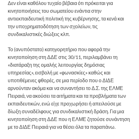
Δεν είναι καθόλου τυχαίο βέβαια ότι πρόκειται για
κινητοποιήσεις του σωματείου ενάντια στην
αντιεκπαιδευτική πολιτική της κυβέρνησης, τα κενά και
την υποχρηματοδότηση των σχολείων, τις
συνδικαλιστικές διώξεις κλπ.
Το (ανυπόστατο) κατηγορητήριο που αφορά την
κινητοποίηση στη ΔΔΕ στις 30/11, περιλαμβάνει τη
«διατάραξη της ομαλής λειτουργίας δημόσιας
υπηρεσίας», εισβολή με «φωνασκίες» καθώς και
υποτιθέμενες φθορές, σε μια περίοδο που ο ΔΙΔΕ
αρνούνταν ακόμα και να συναντήσει το Δ.Σ. της ΕΛΜΕ
Πειραιά, να ακούσει τα αιτήματα και τα προβλήματα των
εκπαιδευτικών, ενώ είχε προχωρήσει ή απειλούσε με
δίωξη συναδέλφους για συνδικαλιστική δράση. Για μια
κινητοποίηση στη ΔΔΕ που η ΕΛΜΕ ζητούσε συνάντηση
με το ΔΙΔΕ Πειραιά για να θέσει όλα τα παραπάνω.