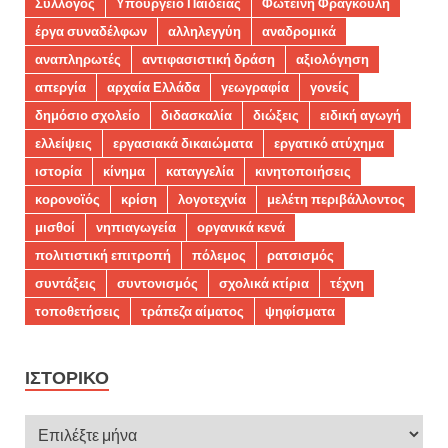
Σύλλογος
Υπουργείο Παιδείας
Φωτεινή Φραγκούλη
έργα συναδέλφων
αλληλεγγύη
αναδρομικά
αναπληρωτές
αντιφασιστική δράση
αξιολόγηση
απεργία
αρχαία Ελλάδα
γεωγραφία
γονείς
δημόσιο σχολείο
διδασκαλία
διώξεις
ειδική αγωγή
ελλείψεις
εργασιακά δικαιώματα
εργατικό ατύχημα
ιστορία
κίνημα
καταγγελία
κινητοποιήσεις
κορονοϊός
κρίση
λογοτεχνία
μελέτη περιβάλλοντος
μισθοί
νηπιαγωγεία
οργανικά κενά
πολιτιστική επιτροπή
πόλεμος
ρατσισμός
συντάξεις
συντονισμός
σχολικά κτίρια
τέχνη
τοποθετήσεις
τράπεζα αίματος
ψηφίσματα
ΙΣΤΟΡΙΚΌ