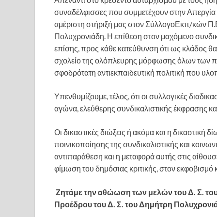
συναδέλφισσες που συμμετέχουν στην Απεργία 
αμέριστη στήριξή μας στον ΣύλλογοΕκπ/κών Π.Ε.
Πολυχρονιάδη. Η επίθεση στον μαχόμενο συνδικα
επίσης, προς κάθε κατεύθυνση ότι ως κλάδος θα
σχολείο της ολόπλευρης μόρφωσης όλων των παι
σφοδρότατη αντιεκπαιδευτική πολιτική που υλοπο
Υπενθυμίζουμε, τέλος, ότι οι συλλογικές διαδικα
αγώνα, ελεύθερης συνδικαλιστικής έκφρασης κα
Οι δικαστικές διώξεις ή ακόμα και η δικαστική
ποινικοποίησης της συνδικαλιστικής και κοινω
αντιπαράθεση και η μεταφορά αυτής στις αίθουσ
φίμωση του δημόσιας κριτικής, στον εκφοβισμό 
Ζητάμε την αθώωση των μελών του Δ. Σ. το
Προέδρου του Δ. Σ. του Δημήτρη Πολυχρονι