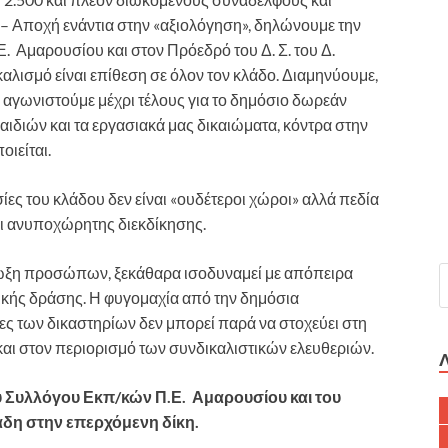
– Αποχή ενάντια στην «αξιολόγηση», δηλώνουμε την
 Αμαρουσίου και στον Πρόεδρό του Δ. Σ. του Δ.
λισμό είναι επίθεση σε όλον τον κλάδο. Διαμηνύουμε,
 αγωνιστούμε μέχρι τέλους για το δημόσιο δωρεάν
διών και τα εργασιακά μας δικαιώματα, κόντρα στην
ιείται.
σίες του κλάδου δεν είναι «ουδέτεροι χώροι» αλλά πεδία
ι ανυποχώρητης διεκδίκησης.
 δίωξη προσώπων, ξεκάθαρα ισοδυναμεί με απόπειρα
νικής δράσης. Η φυγομαχία από την δημόσια
ες των δικαστηρίων δεν μπορεί παρά να στοχεύει στη
και στον περιορισμό των συνδικαλιστικών ελευθεριών.
υ Συλλόγου Εκπ/κών Π.Ε. Αμαρουσίου και του
άδη στην επερχόμενη δίκη.