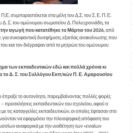
.Ε. συμπαραστέκεται στα μέλη του Δ.Σ. του Σ. Ε. Π. Ε.
υ Δ. Σ. του ομώνυμου σωματείου Δ. Πολυχρονιάδη, τα
ά την αγωγή που κατατέθηκε το Μάρτιο του 2026,
από
 για συκοφαντική δυσφήμιση, εξαιτίας ανακοίνωσης που
ς του και τον διέγραψαν από το μητρώο του ομώνυμου
ίνημα των εκπαιδευτικών εδώ και πολλά χρόνια κι
σο το Δ. Σ. του Συλλόγου Εκπ/κών Π. Ε. Αμαρουσίου
υ έπραξε το αυτονόητο, παρεμβαίνοντας πολλές φορές
 – προσκλήσεις εκπαιδευτικών του σχολείου, αφού ο
με τις καταγγελίες εκπαιδευτικών, οι οποίες έφτασαν στο
ρνούνταν να εφαρμόσει την πλειοψηφική απόφαση του
λισσίων αναφορικά με την υιοθέτηση των «ενιαίων