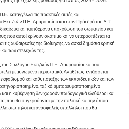
όγησης της σχολικής μονάδας για το έτος 2025 – 2026.
Ε. καταγγέλλει τις πρακτικές αυτές και
ου Εκπ/κών Π.Ε. Αμαρουσίου και στον Πρόεδρό του Δ. Σ.
 δικαίωμα και ταυτόχρονα υποχρέωση του σωματείου και
ους που αυτοί κρίνουν σκόπιμο και να υπερασπίζεται τα
 τις αυθαιρεσίες της διοίκησης, να ασκεί δημόσια κριτική
ο και των στελεχών της.
ος του Συλλόγου Εκπ/κών Π.Ε. Αμαρουσίουκαι του
οτελεί μεμονωμένο περιστατικό. Αντιθέτως, εντάσσεται
 εκφοβισμού και καθυπόταξης των εκπαιδευτικών και των
ατηγοριοποιημένο, ταξικό, εμπορευματοποιημένο
Α και η κυβέρνηση δεν χωρούν παιδαγωγικά ελεύθεροι και
α, που θα συγκρούονται με την πολιτική και την όποια
 αλλά σιωπηλοί και ανασφαλείς υπάλληλοι που θα
η 2.500 και πλέον διωκόμενους συναδέλφους και