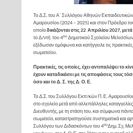
Το Δ.Σ. του Α΄ Συλλόγου Αθηνών Εκπαιδευτικών Π
Αμαρουσίου (2024 – 2025) και στον Πρόεδρο το
οποία
δικάζονται στις 22 Απριλίου 2027, μετ
ου
το Δ/ντή του 4
Δημοτικού Σχολείου Μελισσίων,
εξέδωσαν ομόφωνα και κατήγγειλε τις πρακτικέ
σωματείου.
Πρακτικές, τις οποίες, έχει αντιπαλέψει το κ
έχουν καταδικάσει με τις αποφάσεις τους τό
όσο και το Δ. Σ. της Δ. Ο. Ε
.
Το Δ.Σ. του Συλλόγου Εκπ/κών Π. Ε. Αμαρουσίο
στο σχολείο μετά από αλλεπάλληλες καταγγελίες
Διευθυντής, με τη στάση του, και σύμφωνα πάντα 
σωματείο, καταστρατηγούσε συστηματικά και α
ου
Συλλόγου των Διδασκόντων του 4
Δημ. Σχ. Με