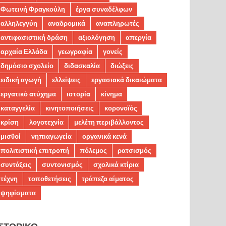
Φωτεινή Φραγκούλη
έργα συναδέλφων
αλληλεγγύη
αναδρομικά
αναπληρωτές
αντιφασιστική δράση
αξιολόγηση
απεργία
αρχαία Ελλάδα
γεωγραφία
γονείς
δημόσιο σχολείο
διδασκαλία
διώξεις
ειδική αγωγή
ελλείψεις
εργασιακά δικαιώματα
εργατικό ατύχημα
ιστορία
κίνημα
καταγγελία
κινητοποιήσεις
κορονοϊός
κρίση
λογοτεχνία
μελέτη περιβάλλοντος
μισθοί
νηπιαγωγεία
οργανικά κενά
πολιτιστική επιτροπή
πόλεμος
ρατσισμός
συντάξεις
συντονισμός
σχολικά κτίρια
τέχνη
τοποθετήσεις
τράπεζα αίματος
ψηφίσματα