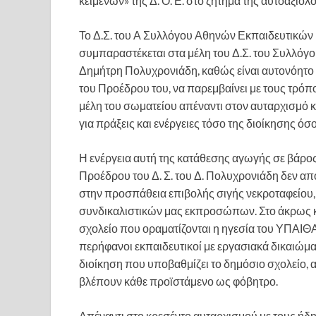
κειμένων» της Δ. Ο. Ε. στο ζήτημα της αυτοαξιολ
Το Δ.Σ. του Α Συλλόγου Αθηνών Εκπαιδευτικών Π.
συμπαραστέκεται στα μέλη του Δ.Σ. του Συλλόγ
Δημήτρη Πολυχρονιάδη, καθώς είναι αυτονόητο
του Προέδρου του, να παρεμβαίνει με τους τρόπ
μέλη του σωματείου απέναντι στον αυταρχισμό και
για πράξεις και ενέργειες τόσο της διοίκησης όσ
Η ενέργεια αυτή της κατάθεσης αγωγής σε βάρ
Προέδρου του Δ. Σ. του Δ. Πολυχρονιάδη δεν απ
στην προσπάθεια επιβολής σιγής νεκροταφείου,
συνδικαλιστικών μας εκπροσώπων. Στο άκρως κ
σχολείο που οραματίζονται η ηγεσία του ΥΠΑΙΘ
περήφανοι εκπαιδευτικοί με εργασιακά δικαιώματ
διοίκηση που υποβαθμίζει το δημόσιο σχολείο,
βλέπουν κάθε προϊστάμενο ως φόβητρο.
Απέναντι στο κρεσέντο αυταρχισμού με τους ήδ