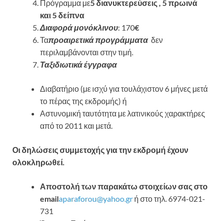
Πρόγραμμα με
5 διανυκτερεύσεις , 5 πρωινά
και 5 δείπνα
Διαφορά μονόκλινου
: 170
€
Τα
προαιρετικά προγράμματα
δεν
περιλαμβάνονται στην τιμή.
Ταξιδιωτικά έγγραφα
Διαβατήριο (με ισχύ για τουλάχιστον 6 μήνες μετά
το πέρας της εκδρομής) ή
Αστυνομική ταυτότητα με λατινικούς χαρακτήρες
από το 2011 και μετά.
Οι δηλώσεις συμμετοχής για την εκδρομή έχουν
ολοκληρωθεί.
Αποστολή των παρακάτω στοιχείων σας στο
email
aparaforou@yahoo.gr
ή στο τηλ. 6974-021-
731