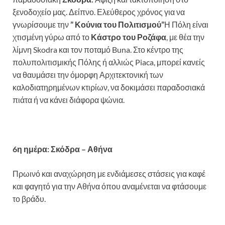
ξενοδοχείο μας. Δείπνο. Ελεύθερος χρόνος για να
γνωρίσουμε την
” Κούνια του Πολιτισμού”
Η Πόλη είναι
χτισμένη γύρω από το
Κάστρο του Ροζάφα
, με θέα την
λίμνη Skodra και τον ποταμό Buna. Στο κέντρο της
πολυπολιτισμικής Πόλης ή αλλιώς Piaca, μπορεί κανείς
να θαυμάσει την όμορφη Αρχιτεκτονική των
καλοδιατηρημένων κτιρίων, να δοκιμάσει παραδοσιακά
πιάτα ή να κάνει διάφορα ψώνια.
6η ημέρα: Σκόδρα – Αθήνα
Πρωινό και αναχώρηση με ενδιάμεσες στάσεις για καφέ
και φαγητό για την Αθήνα όπου αναμένεται να φτάσουμε
το βράδυ.