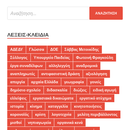
ΛΈΞΕΙΣ-ΚΛΕΙΔΙΆ
ΑΔΕΔΥ
Γλώσσα
ΔΟΕ
Σάββας Μετοικίδης
Σύλλογος
Υπουργείο Παιδείας
Φωτεινή Φραγκούλη
έργα συναδέλφων
αλληλεγγύη
αναδρομικά
αναπληρωτές
αντιφασιστική δράση
αξιολόγηση
απεργία
αρχαία Ελλάδα
γεωγραφία
γονείς
δημόσιο σχολείο
διδασκαλία
διώξεις
ειδική αγωγή
ελλείψεις
εργασιακά δικαιώματα
εργατικό ατύχημα
ιστορία
κίνημα
καταγγελία
κινητοποιήσεις
κορονοϊός
κρίση
λογοτεχνία
μελέτη περιβάλλοντος
μισθοί
νηπιαγωγεία
οργανικά κενά