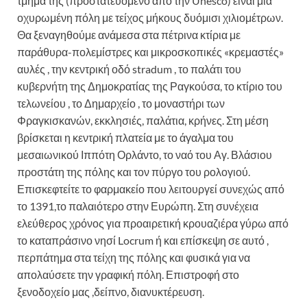
τμήμα της (προστατευόμενο από την Unesco) είναι μια
οχυρωμένη πόλη με τείχος μήκους δυόμισι χιλιομέτρων.
Θα ξεναγηθούμε ανάμεσα στα πέτρινα κτίρια με
παράθυρα-πολεμίστρες και μικροσκοπικές «κρεμαστές»
αυλές , την κεντρική οδό stradum , το παλάτι του
κυβερνήτη της Δημοκρατίας της Ραγκούσα, το κτίριο του
τελωνείου , το Δημαρχείο , το μοναστήρι των
Φραγκισκανών, εκκλησιές, παλάτια, κρήνες. Στη μέση
βρίσκεται η κεντρική πλατεία με το άγαλμα του
μεσαιωνικού Ιππότη Ορλάντο, το ναό του Αγ. Βλάσιου
προστάτη της πόλης και τον πύργο του ρολογιού.
Επισκεφτείτε το φαρμακείο που λειτουργεί συνεχώς από
το 1391,το παλαιότερο στην Ευρώπη. Στη συνέχεια
ελεύθερος χρόνος για προαιρετική κρουαζιέρα γύρω από
το καταπράσινο νησί Locrum ή και επίσκεψη σε αυτό ,
περπάτημα στα τείχη της πόλης και φυσικά για να
απολαύσετε την γραφική πόλη. Επιστροφή στο
ξενοδοχείο μας ,δείπνο, διανυκτέρευση.