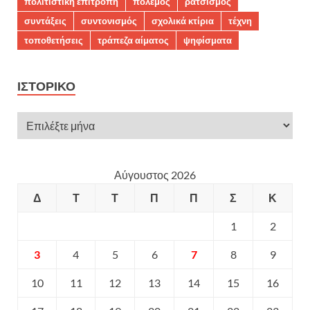
πολιτιστική επιτροπή
πόλεμος
ρατσισμός
συντάξεις
συντονισμός
σχολικά κτίρια
τέχνη
τοποθετήσεις
τράπεζα αίματος
ψηφίσματα
ΙΣΤΟΡΙΚΌ
Αύγουστος 2026
Δ
Τ
Τ
Π
Π
Σ
Κ
1
2
3
4
5
6
7
8
9
10
11
12
13
14
15
16