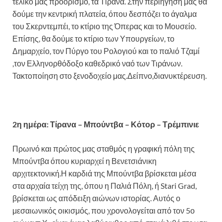
τελικό μας προορισμό, τα Τίρανα. Στην περιήγηση μας θα
δούμε την κεντρική πλατεία, όπου δεσπόζει το άγαλμα
του Σκερντεμπέι, το κτίριο της Όπερας και το Μουσείο.
Επίσης, θα δούμε το κτίριο των Υπουργείων, το
Δημαρχείο, τον Πύργο του Ρολογιού και το παλιό Τζαμί
,τον Ελληνορθόδοξο καθεδρικό ναό των Τιράνων.
Τακτοποίηση στο ξενοδοχείο μας.Δείπνο,διανυκτέρευση.
2η ημέρα: Τίρανα – Μπούντβα – Κότορ – Τρέμπινιε
Πρωινό και πρώτος μας σταθμός η γραφική πόλη της
Μπούντβα όπου κυριαρχεί η Βενετσιάνικη
αρχιτεκτονική.Η καρδιά της Μπούντβα βρίσκεται μέσα
στα αρχαία τείχη της, όπου η Παλιά Πόλη, ή Stari Grad,
βρίσκεται ως απόδειξη αιώνων ιστορίας. Αυτός ο
μεσαιωνικός οικισμός, που χρονολογείται από τον 5ο