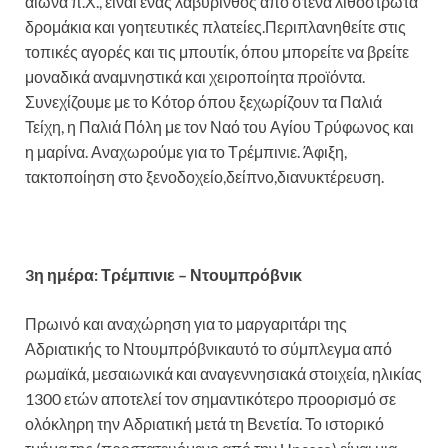
αιώνα π.Χ., είναι ένας λαβύρινθος από στενά λιθόστρωτα
δρομάκια και γοητευτικές πλατείες.Περιπλανηθείτε στις
τοπικές αγορές και τις μπουτίκ, όπου μπορείτε να βρείτε
μοναδικά αναμνηστικά και χειροποίητα προϊόντα.
Συνεχίζουμε με το Κότορ όπου ξεχωρίζουν τα Παλιά
Τείχη, η Παλιά Πόλη με τον Ναό του Αγίου Τρύφωνος και
η μαρίνα. Αναχωρούμε για το Τρέμπινιε. Άφιξη,
τακτοποίηση στο ξενοδοχείο,δείπνο,διανυκτέρευση.
3η ημέρα: Τρέμπινιε – Ντουμπρόβνικ
Πρωινό και αναχώρηση για το μαργαριτάρι της
Αδριατικής το Ντουμπρόβνικαυτό το σύμπλεγμα από
ρωμαϊκά, μεσαιωνικά και αναγεννησιακά στοιχεία, ηλικίας
1300 ετών αποτελεί τον σημαντικότερο προορισμό σε
ολόκληρη την Αδριατική μετά τη Βενετία. Το ιστορικό