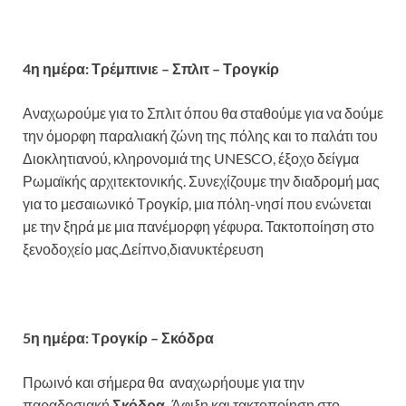
4η ημέρα: Τρέμπινιε – Σπλιτ – Τρογκίρ
Αναχωρούμε για το Σπλιτ όπου θα σταθούμε για να δούμε
την όμορφη παραλιακή ζώνη της πόλης και το παλάτι του
Διοκλητιανού, κληρονομιά της UNESCO, έξοχο δείγμα
Ρωμαϊκής αρχιτεκτονικής. Συνεχίζουμε την διαδρομή μας
για το μεσαιωνικό Τρογκίρ, μια πόλη-νησί που ενώνεται
με την ξηρά με μια πανέμορφη γέφυρα. Τακτοποίηση στο
ξενοδοχείο μας.Δείπνο,διανυκτέρευση
5η ημέρα:
T
ρογκίρ – Σκόδρα
Πρωινό και σήμερα θα αναχωρήουμε για την
παραδοσιακή
Σκόδρα.
Άφιξη και τακτοποίηση στο