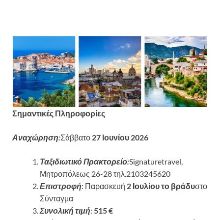
Σημαντικές Πληροφορίες
Αναχώρηση:
Σάββατο
27 Ιουνίου 2026
Ταξιδιωτικό Πρακτορείο:
Signaturetravel,
Μητροπόλεως 26-28 τηλ.2103245620
Επιστροφή
: Παρασκευή
2 Ιουλίου το βράδυ
στο
Σύνταγμα
Συνολική τιμή
:
515
€