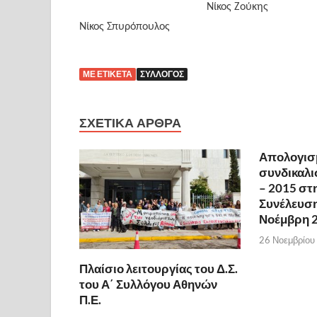
Νίκος Ζούκης
Νίκος Σπυρόπουλος
ΜΕ ΕΤΙΚΈΤΑ
ΣΎΛΛΟΓΟΣ
ΣΧΕΤΙΚΆ ΆΡΘΡΑ
Απολογισμ
συνδικαλι
– 2015 στη
Συνέλευση
Νοέμβρη 
26 Νοεμβρίου
Πλαίσιο λειτουργίας του Δ.Σ.
του Α΄ Συλλόγου Αθηνών
Π.Ε.