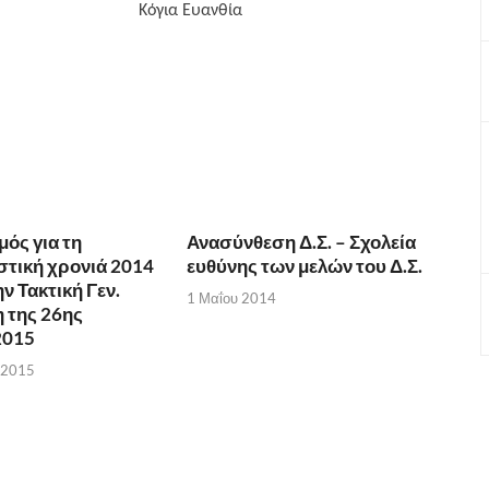
 Κόγια Ευανθία
ός για τη
Ανασύνθεση Δ.Σ. – Σχολεία
στική χρονιά 2014
ευθύνης των μελών του Δ.Σ.
ν Τακτική Γεν.
1 Μαΐου 2014
 της 26ης
2015
 2015