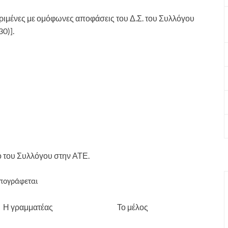
εκριμένες με ομόφωνες αποφάσεις του Δ.Σ. του Συλλόγου
0)].
ό του Συλλόγου στην ΑΤΕ.
πογράφεται
ραμματέας Το μέλος