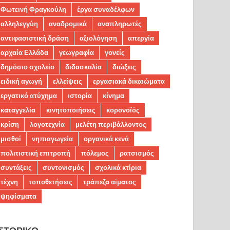
Φωτεινή Φραγκούλη
έργα συναδέλφων
αλληλεγγύη
αναδρομικά
αναπληρωτές
αντιφασιστική δράση
αξιολόγηση
απεργία
αρχαία Ελλάδα
γεωγραφία
γονείς
δημόσιο σχολείο
διδασκαλία
διώξεις
ειδική αγωγή
ελλείψεις
εργασιακά δικαιώματα
εργατικό ατύχημα
ιστορία
κίνημα
καταγγελία
κινητοποιήσεις
κορονοϊός
κρίση
λογοτεχνία
μελέτη περιβάλλοντος
μισθοί
νηπιαγωγεία
οργανικά κενά
πολιτιστική επιτροπή
πόλεμος
ρατσισμός
συντάξεις
συντονισμός
σχολικά κτίρια
τέχνη
τοποθετήσεις
τράπεζα αίματος
ψηφίσματα