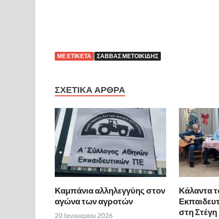
ΜΕ ΕΤΙΚΈΤΑ
ΣΆΒΒΑΣ ΜΕΤΟΙΚΊΔΗΣ
ΣΧΕΤΙΚΆ ΆΡΘΡΑ
Καμπάνια αλληλεγγύης στον
Κάλαντα τ
αγώνα των αγροτών
Εκπαιδευ
στη Στέγη
20 Ιανουαρίου 2026