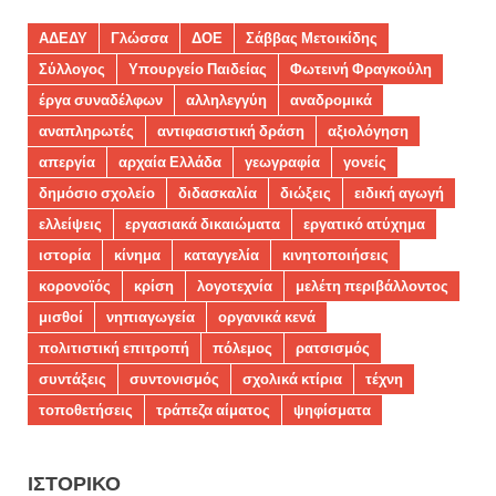
ΑΔΕΔΥ
Γλώσσα
ΔΟΕ
Σάββας Μετοικίδης
Σύλλογος
Υπουργείο Παιδείας
Φωτεινή Φραγκούλη
έργα συναδέλφων
αλληλεγγύη
αναδρομικά
αναπληρωτές
αντιφασιστική δράση
αξιολόγηση
απεργία
αρχαία Ελλάδα
γεωγραφία
γονείς
δημόσιο σχολείο
διδασκαλία
διώξεις
ειδική αγωγή
ελλείψεις
εργασιακά δικαιώματα
εργατικό ατύχημα
ιστορία
κίνημα
καταγγελία
κινητοποιήσεις
κορονοϊός
κρίση
λογοτεχνία
μελέτη περιβάλλοντος
μισθοί
νηπιαγωγεία
οργανικά κενά
πολιτιστική επιτροπή
πόλεμος
ρατσισμός
συντάξεις
συντονισμός
σχολικά κτίρια
τέχνη
τοποθετήσεις
τράπεζα αίματος
ψηφίσματα
ΙΣΤΟΡΙΚΌ