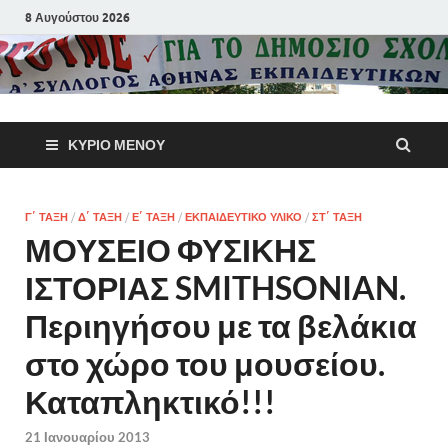
8 Αυγούστου 2026
Α΄ Σύλλογ
ΚΎΡΙΟ ΜΕΝΟΎ
Αθηνών
Εκπαιδευτι
Γ΄ ΤΆΞΗ
/
Δ΄ ΤΆΞΗ
/
Ε΄ ΤΆΞΗ
/
ΕΚΠΑΙΔΕΥΤΙΚΌ ΥΛΙΚΌ
/
ΣΤ΄ ΤΆΞΗ
ΜΟΥΣΕΙΟ ΦΥΣΙΚΗΣ
Π.Ε.
ΙΣΤΟΡΙΑΣ SMITHSONIAN.
Περιηγήσου με τα βελάκια
στο χώρο του μουσείου.
Καταπληκτικό!!!
21 Ιανουαρίου 2013