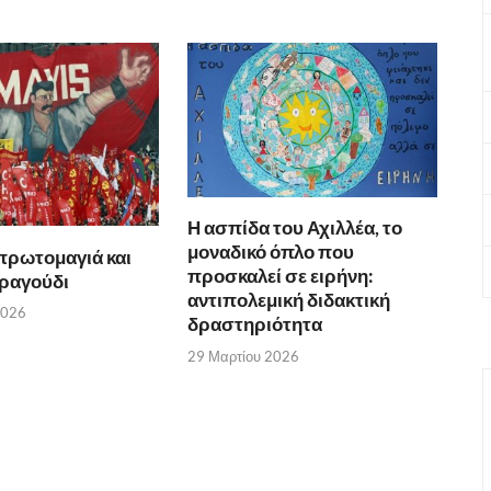
Η ασπίδα του Αχιλλέα, το
μοναδικό όπλο που
πρωτομαγιά και
προσκαλεί σε ειρήνη:
τραγούδι
αντιπολεμική διδακτική
2026
δραστηριότητα
29 Μαρτίου 2026