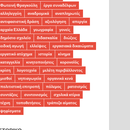
Φωτεινή Φραγκούλη
έργα συναδέλφων
αλληλεγγύη
αναδρομικά
αναπληρωτές
αντιφασιστική δράση
αξιολόγηση
απεργία
αρχαία Ελλάδα
γεωγραφία
γονείς
δημόσιο σχολείο
διδασκαλία
διώξεις
ειδική αγωγή
ελλείψεις
εργασιακά δικαιώματα
εργατικό ατύχημα
ιστορία
κίνημα
καταγγελία
κινητοποιήσεις
κορονοϊός
κρίση
λογοτεχνία
μελέτη περιβάλλοντος
μισθοί
νηπιαγωγεία
οργανικά κενά
πολιτιστική επιτροπή
πόλεμος
ρατσισμός
συντάξεις
συντονισμός
σχολικά κτίρια
τέχνη
τοποθετήσεις
τράπεζα αίματος
ψηφίσματα