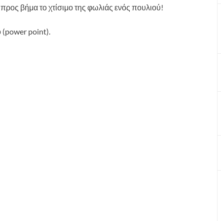
ρος βήμα το χτίσιμο της φωλιάς ενός πουλιού!
 (power point).