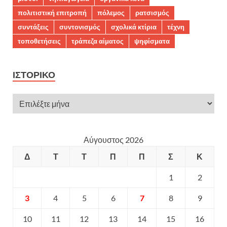
πολιτιστική επιτροπή
πόλεμος
ρατσισμός
συντάξεις
συντονισμός
σχολικά κτίρια
τέχνη
τοποθετήσεις
τράπεζα αίματος
ψηφίσματα
ΙΣΤΟΡΙΚΌ
Αύγουστος 2026
Δ
Τ
Τ
Π
Π
Σ
Κ
1
2
3
4
5
6
7
8
9
10
11
12
13
14
15
16