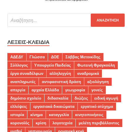
ΛΈΞΕΙΣ-ΚΛΕΙΔΙΆ
ΑΔΕΔΥ
Γλώσσα
ΔΟΕ
Σάββας Μετοικίδης
Σύλλογος
Υπουργείο Παιδείας
Φωτεινή Φραγκούλη
έργα συναδέλφων
αλληλεγγύη
αναδρομικά
αναπληρωτές
αντιφασιστική δράση
αξιολόγηση
απεργία
αρχαία Ελλάδα
γεωγραφία
γονείς
δημόσιο σχολείο
διδασκαλία
διώξεις
ειδική αγωγή
ελλείψεις
εργασιακά δικαιώματα
εργατικό ατύχημα
ιστορία
κίνημα
καταγγελία
κινητοποιήσεις
κορονοϊός
κρίση
λογοτεχνία
μελέτη περιβάλλοντος
μισθοί
νηπιαγωγεία
οργανικά κενά