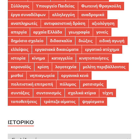
Σύλλογος
Υπουργείο Παιδείας
Φωτεινή Φραγκούλη
έργα συναδέλφων
αλληλεγγύη
αναδρομικά
αναπληρωτές
αντιφασιστική δράση
αξιολόγηση
απεργία
αρχαία Ελλάδα
γεωγραφία
γονείς
δημόσιο σχολείο
διδασκαλία
διώξεις
ειδική αγωγή
ελλείψεις
εργασιακά δικαιώματα
εργατικό ατύχημα
ιστορία
κίνημα
καταγγελία
κινητοποιήσεις
κορονοϊός
κρίση
λογοτεχνία
μελέτη περιβάλλοντος
μισθοί
νηπιαγωγεία
οργανικά κενά
πολιτιστική επιτροπή
πόλεμος
ρατσισμός
συντάξεις
συντονισμός
σχολικά κτίρια
τέχνη
τοποθετήσεις
τράπεζα αίματος
ψηφίσματα
ΙΣΤΟΡΙΚΌ