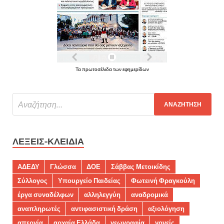
Τα πρωτοσέλιδα των εφημερίδων
ΛΈΞΕΙΣ-ΚΛΕΙΔΙΆ
ΑΔΕΔΥ
Γλώσσα
ΔΟΕ
Σάββας Μετοικίδης
Σύλλογος
Υπουργείο Παιδείας
Φωτεινή Φραγκούλη
έργα συναδέλφων
αλληλεγγύη
αναδρομικά
αναπληρωτές
αντιφασιστική δράση
αξιολόγηση
απεργία
αρχαία Ελλάδα
γεωγραφία
γονείς