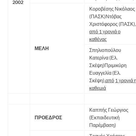
2002
Κοροβέσης Νικόλαος
(ΠΑΣΚ)Ντόβας
Χριστόφορος (ΠΑΣΚ),
από 1 χρονιά ο
καθένας
ΜΕΛΗ
Σπηλιοπούλου
Κατερίνα (Ελ.
Σκέψη)Πριμικύρη
Ευαγγελία (Ελ.
Σκέψη),
από
1 χρονιά 
καθεμιά
Καππής Γεώργιος
ΠΡΟΕΔΡΟΣ
(Εκπαιδευτική
Παρέμβαση)
Τρανός Χρήστος