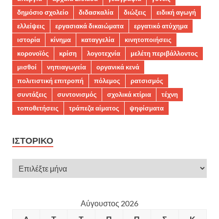
δημόσιο σχολείο
διδασκαλία
διώξεις
ειδική αγωγή
ελλείψεις
εργασιακά δικαιώματα
εργατικό ατύχημα
ιστορία
κίνημα
καταγγελία
κινητοποιήσεις
κορονοϊός
κρίση
λογοτεχνία
μελέτη περιβάλλοντος
μισθοί
νηπιαγωγεία
οργανικά κενά
πολιτιστική επιτροπή
πόλεμος
ρατσισμός
συντάξεις
συντονισμός
σχολικά κτίρια
τέχνη
τοποθετήσεις
τράπεζα αίματος
ψηφίσματα
ΙΣΤΟΡΙΚΌ
Αύγουστος 2026