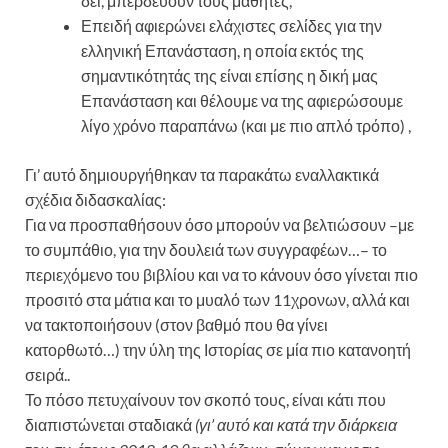
δει, μπερδεύουν τους μαθητές,
Επειδή αφιερώνει ελάχιστες σελίδες για την
ελληνική Επανάσταση, η οποία εκτός της
σημαντικότητάς της είναι επίσης η δική μας
Επανάσταση και θέλουμε να της αφιερώσουμε
λίγο χρόνο παραπάνω (και με πιο απλό τρόπο) ,
Γι’ αυτό δημιουργήθηκαν τα παρακάτω εναλλακτικά
σχέδια διδασκαλίας:
Για να προσπαθήσουν όσο μπορούν να βελτιώσουν –με
το συμπάθιο, για την δουλειά των συγγραφέων…– το
περιεχόμενο του βιβλίου και να το κάνουν όσο γίνεται πιο
προσιτό στα μάτια και το μυαλό των 11χρονων, αλλά και
να τακτοποιήσουν (στον βαθμό που θα γίνει
κατορθωτό…) την ύλη της Ιστορίας σε μία πιο κατανοητή
σειρά..
Το πόσο πετυχαίνουν τον σκοπό τους, είναι κάτι που
διαπιστώνεται σταδιακά
(γι’ αυτό και κατά την διάρκεια