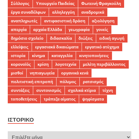
Σύλλογος
Υπουργείο Παιδείας
Φωτεινή Φραγκούλη
έργα συναδέλφων
αλληλεγγύη
αναδρομικά
αναπληρωτές
αντιφασιστική δράση
αξιολόγηση
απεργία
αρχαία Ελλάδα
γεωγραφία
γονείς
δημόσιο σχολείο
διδασκαλία
διώξεις
ειδική αγωγή
ελλείψεις
εργασιακά δικαιώματα
εργατικό ατύχημα
ιστορία
κίνημα
καταγγελία
κινητοποιήσεις
κορονοϊός
κρίση
λογοτεχνία
μελέτη περιβάλλοντος
μισθοί
νηπιαγωγεία
οργανικά κενά
πολιτιστική επιτροπή
πόλεμος
ρατσισμός
συντάξεις
συντονισμός
σχολικά κτίρια
τέχνη
τοποθετήσεις
τράπεζα αίματος
ψηφίσματα
ΙΣΤΟΡΙΚΌ