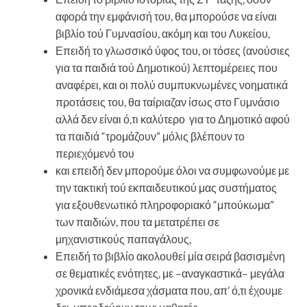
αφορά την εμφάνισή του, θα μπορούσε να είναι
βιβλίο τού Γυμνασίου, ακόμη και του Λυκείου,
Επειδή το γλωσσικό ύφος του, οι τόσες (ανούσιες
για τα παιδιά τού Δημοτικού) λεπτομέρειες που
αναφέρει, και οι πολύ συμπυκνωμένες νοηματικά
προτάσεις του, θα ταίριαζαν ίσως στο Γυμνάσιο
αλλά δεν είναι ό,τι καλύτερο για το Δημοτικό αφού
τα παιδιά “τρομάζουν” μόλις βλέπουν το
περιεχόμενό του
και επειδή δεν μπορούμε όλοι να συμφωνούμε με
την τακτική τού εκπαιδευτικού μας συστήματος
για εξουθενωτικό πληροφοριακό “μπούκωμα”
των παιδιών, που τα μετατρέπει σε
μηχανιστικούς παπαγάλους,
Επειδή το βιβλίο ακολουθεί μία σειρά βασισμένη
σε θεματικές ενότητες, με –αναγκαστικά– μεγάλα
χρονικά ενδιάμεσα χάσματα που, απ’ ό,τι έχουμε