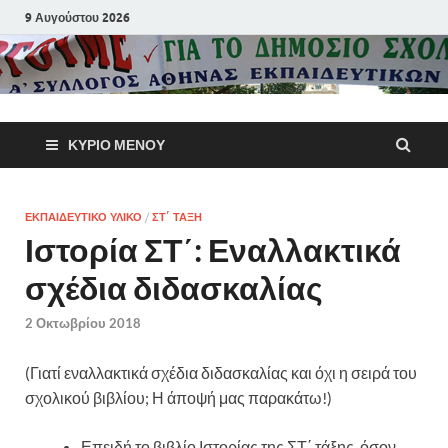
9 Αυγούστου 2026
Α΄ Σύλλογ
ΚΎΡΙΟ ΜΕΝΟΎ
Αθηνών
Εκπαιδευτι
ΕΚΠΑΙΔΕΥΤΙΚΌ ΥΛΙΚΌ
/
ΣΤ΄ ΤΆΞΗ
Ιστορία ΣΤ΄: Εναλλακτικά
Π.Ε.
σχέδια διδασκαλίας
2 Οκτωβρίου 2018
(Γιατί εναλλακτικά σχέδια διδασκαλίας και όχι η σειρά του
σχολικού βιβλίου; Η άποψή μας παρακάτω!)
Επειδή το βιβλίο Ιστορίας της ΣΤ΄ τάξης, όσον