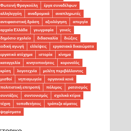
Φωτεινή Φραγκούλη
έργα συναδέλφων
αλληλεγγύη
αναδρομικά
αναπληρωτές
αντιφασιστική δράση
αξιολόγηση
απεργία
αρχαία Ελλάδα
γεωγραφία
γονείς
δημόσιο σχολείο
διδασκαλία
διώξεις
ειδική αγωγή
ελλείψεις
εργασιακά δικαιώματα
εργατικό ατύχημα
ιστορία
κίνημα
καταγγελία
κινητοποιήσεις
κορονοϊός
κρίση
λογοτεχνία
μελέτη περιβάλλοντος
μισθοί
νηπιαγωγεία
οργανικά κενά
πολιτιστική επιτροπή
πόλεμος
ρατσισμός
συντάξεις
συντονισμός
σχολικά κτίρια
τέχνη
τοποθετήσεις
τράπεζα αίματος
ψηφίσματα