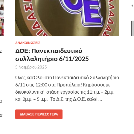
«
ΑΝΑΚΟΙΝΩΣΕΙΣ
ε
ΔΟΕ: Πανεκπαιδευτικό
συλλαλητήριο 6/11/2025
5 Νοεμβρίου 2025
Όλες και Όλοι στο Πανεκπαιδευτικό Συλλαλητήριο
6/11 στις 12:00 στα Προπύλαια! Κηρύσσουμε
διευκολυντική στάση εργασίας τις 11π.μ. – 2μ.μ.
και 2μ.μ. – 5 μ.μ. Το Δ.Σ. της Δ.Ο.Ε. καλεί …
α
αι
ΔΙΆΒΑΣΕ ΠΕΡΙΣΣΌΤΕΡΑ