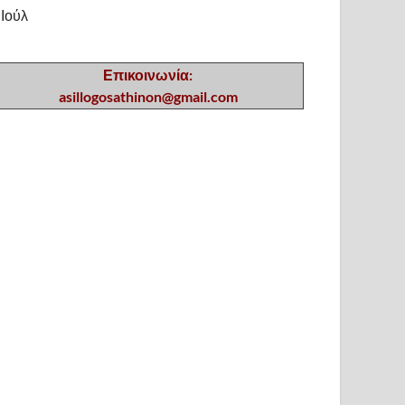
 Ιούλ
Επικοινωνία:
asillogosathinon@gmail.com