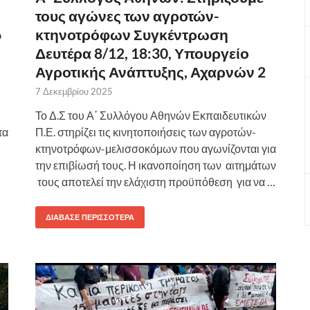
τους αγώνες των αγροτών-
6
κτηνοτρόφων Συγκέντρωση
Δευτέρα 8/12, 18:30, Υπουργείο
Αγροτικής Ανάπτυξης, Αχαρνών 2
7 Δεκεμβρίου 2025
Το Δ.Σ του Α΄ Συλλόγου Αθηνών Εκπαιδευτικών
τα
Π.Ε. στηρίζει τις κινητοποιήσεις των αγροτών-
κτηνοτρόφων-μελισσοκόμων που αγωνίζονται για
την επιβίωσή τους. Η ικανοποίηση των αιτημάτων
τους αποτελεί την ελάχιστη προϋπόθεση για να …
ΔΙΆΒΑΣΕ ΠΕΡΙΣΣΌΤΕΡΑ