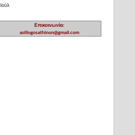
 Ιούλ
Επικοινωνία:
asillogosathinon@gmail.com