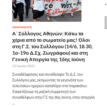
«
ΑΝΑΚΟΙΝΩΣΕΙΣ
Α΄ Σύλλογος Αθηνών: Κάτω τα
χέρια από το σωματείο μας! Όλοι
στη Γ.Σ. του Συλλόγου (14/6, 18.30,
1ο-19ο Δ.Σχ. Ζωγράφου) και στη
Γενική Απεργία της 16ης Ιούνη
13 Ιουνίου 2021
Συναδέλφισσες και συνάδελφοι Το Δ.Σ. του
Συλλόγου μας, εκτιμώντας τα γεγονότα των
τελευταίων ημερών καταλήγει στα παρακάτω:
Χαιρετίζουμε τη μαζική συμμετοχή των
συναδέλφων στην ΓΣ της 8ης Ιούνη, στην απεργία
…