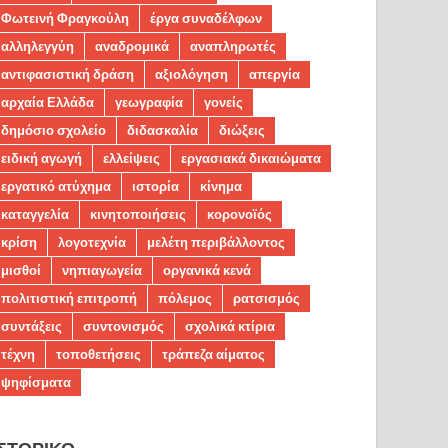
Φωτεινή Φραγκούλη
έργα συναδέλφων
αλληλεγγύη
αναδρομικά
αναπληρωτές
αντιφασιστική δράση
αξιολόγηση
απεργία
αρχαία Ελλάδα
γεωγραφία
γονείς
δημόσιο σχολείο
διδασκαλία
διώξεις
ειδική αγωγή
ελλείψεις
εργασιακά δικαιώματα
εργατικό ατύχημα
ιστορία
κίνημα
καταγγελία
κινητοποιήσεις
κορονοϊός
κρίση
λογοτεχνία
μελέτη περιβάλλοντος
μισθοί
νηπιαγωγεία
οργανικά κενά
πολιτιστική επιτροπή
πόλεμος
ρατσισμός
συντάξεις
συντονισμός
σχολικά κτίρια
τέχνη
τοποθετήσεις
τράπεζα αίματος
ψηφίσματα