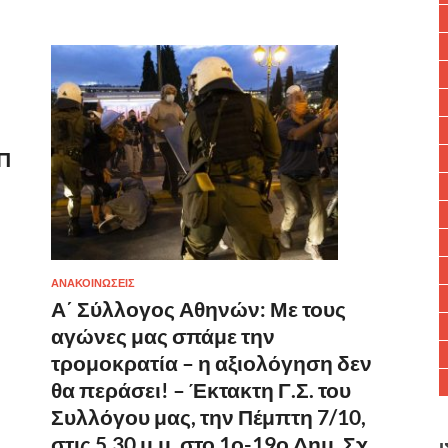
Π
ΑΝΑΚΟΙΝΩΣΕΙΣ
Α΄ Σύλλογος Αθηνών: Με τους
αγώνες μας σπάμε την
τρομοκρατία – η αξιολόγηση δεν
θα περάσει! – Έκτακτη Γ.Σ. του
Συλλόγου μας, την Πέμπτη 7/10,
στις 5.30 μ.μ. στο 1ο-19ο Δημ. Σχ.